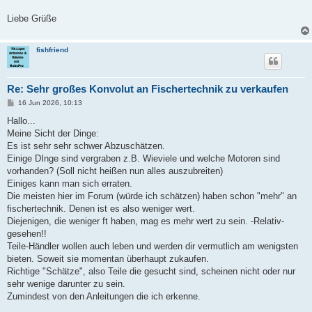
Liebe Grüße
fishfriend
Re: Sehr großes Konvolut an Fischertechnik zu verkaufen
B
16 Jun 2026, 10:13
e
i
Hallo...
t
Meine Sicht der Dinge:
r
a
Es ist sehr sehr schwer Abzuschätzen.
g
Einige DInge sind vergraben z.B. Wieviele und welche Motoren sind
vorhanden? (Soll nicht heißen nun alles auszubreiten)
Einiges kann man sich erraten.
Die meisten hier im Forum (würde ich schätzen) haben schon "mehr" an
fischertechnik. Denen ist es also weniger wert.
Diejenigen, die weniger ft haben, mag es mehr wert zu sein. -Relativ-
gesehen!!
Teile-Händler wollen auch leben und werden dir vermutlich am wenigsten
bieten. Soweit sie momentan überhaupt zukaufen.
Richtige "Schätze", also Teile die gesucht sind, scheinen nicht oder nur
sehr wenige darunter zu sein.
Zumindest von den Anleitungen die ich erkenne.