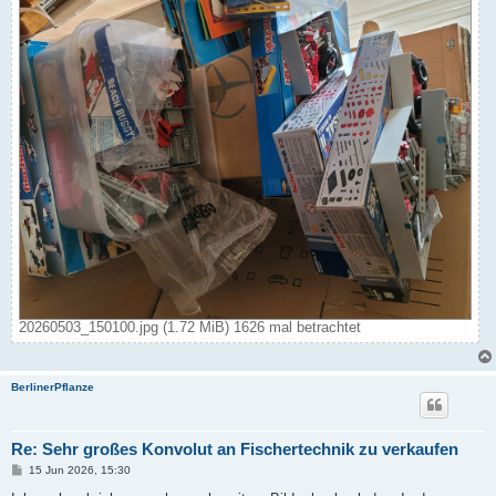
20260503_150100.jpg (1.72 MiB) 1626 mal betrachtet
BerlinerPflanze
Re: Sehr großes Konvolut an Fischertechnik zu verkaufen
B
15 Jun 2026, 15:30
e
i