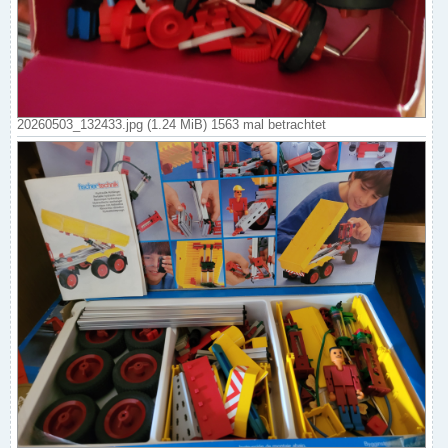
20260503_132433.jpg (1.24 MiB) 1563 mal betrachtet