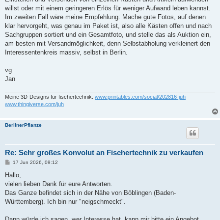
willst oder mit einem geringeren Erlös für weniger Aufwand leben kannst.
Im zweiten Fall wäre meine Empfehlung: Mache gute Fotos, auf denen
klar hervorgeht, was genau im Paket ist, also alle Kästen offen und nach
Sachgruppen sortiert und ein Gesamtfoto, und stelle das als Auktion ein,
am besten mit Versandmöglichkeit, denn Selbstabholung verkleinert den
Interessentenkreis massiv, selbst in Berlin.
vg
Jan
Meine 3D-Designs für fischertechnik:
www.printables.com/social/202816-juh
www.thingiverse.com/juh
BerlinerPflanze
Re: Sehr großes Konvolut an Fischertechnik zu verkaufen
B
17 Jun 2026, 09:12
e
i
Hallo,
t
vielen lieben Dank für eure Antworten.
r
a
Das Ganze befindet sich in der Nähe von Böblingen (Baden-
g
Württemberg). Ich bin nur "neigschmeckt".
Dann würde ich sagen, wer Interesse hat, kann mir bitte ein Angebot