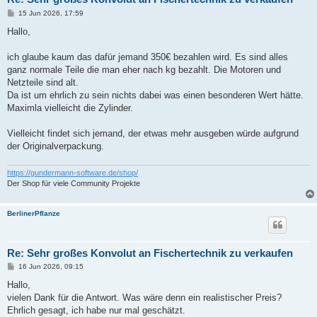
B
15 Jun 2026, 17:59
e
i
Hallo,
t
r
a
ich glaube kaum das dafür jemand 350€ bezahlen wird. Es sind alles
g
ganz normale Teile die man eher nach kg bezahlt. Die Motoren und
Netzteile sind alt.
Da ist um ehrlich zu sein nichts dabei was einen besonderen Wert hätte.
Maximla vielleicht die Zylinder.
Vielleicht findet sich jemand, der etwas mehr ausgeben würde aufgrund
der Originalverpackung.
https://gundermann-software.de/shop/
Der Shop für viele Community Projekte
BerlinerPflanze
Re: Sehr großes Konvolut an Fischertechnik zu verkaufen
B
16 Jun 2026, 09:15
e
i
Hallo,
t
vielen Dank für die Antwort. Was wäre denn ein realistischer Preis?
r
a
Ehrlich gesagt, ich habe nur mal geschätzt.
g