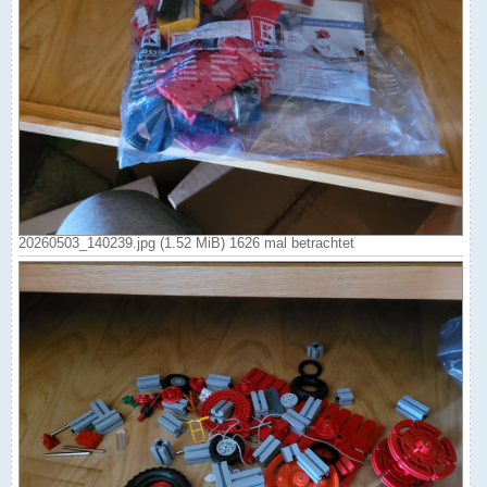
20260503_140239.jpg (1.52 MiB) 1626 mal betrachtet