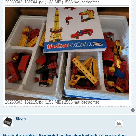
20260503_132744.jpg (1.38 MiB) 1563 mal betrachtet
20260503_132215.jpg (1.53 MiB) 1563 mal betrachtet
Bjoern
Re: Sehr großes Konvolut an Fischertechnik zu verkaufen