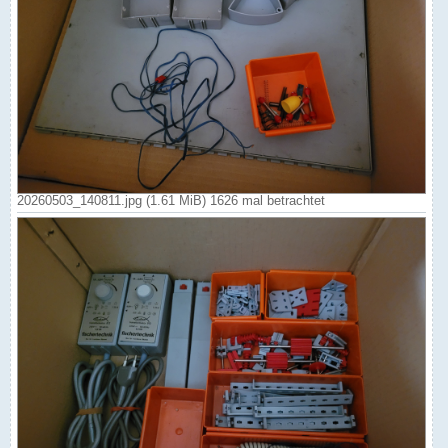
20260503_140811.jpg (1.61 MiB) 1626 mal betrachtet