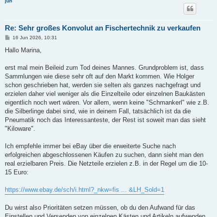
juh
Re: Sehr großes Konvolut an Fischertechnik zu verkaufen
B
16 Jun 2026, 10:31
e
i
Hallo Marina,
t
r
a
erst mal mein Beileid zum Tod deines Mannes. Grundproblem ist, dass
g
Sammlungen wie diese sehr oft auf den Markt kommen. Wie Holger
schon geschrieben hat, werden sie selten als ganzes nachgefragt und
erzielen daher viel weniger als die Einzelteile oder einzelnen Baukästen
eigentlich noch wert wären. Vor allem, wenn keine "Schmankerl" wie z.B.
die Silberlinge dabei sind, wie in deinem Fall, tatsächlich ist da die
Pneumatik noch das Interessanteste, der Rest ist soweit man das sieht
"Kiloware".
Ich empfehle immer bei eBay über die erweiterte Suche nach
erfolgreichen abgeschlossenen Käufen zu suchen, dann sieht man den
real erzielbaren Preis. Die Netzteile erzielen z.B. in der Regel um die 10-
15 Euro:
https://www.ebay.de/sch/i.html?_nkw=fis ... &LH_Sold=1
Du wirst also Prioritäten setzen müssen, ob du den Aufwand für das
Einstellen und Versenden von einzelnen Kästen und Artikeln aufwenden