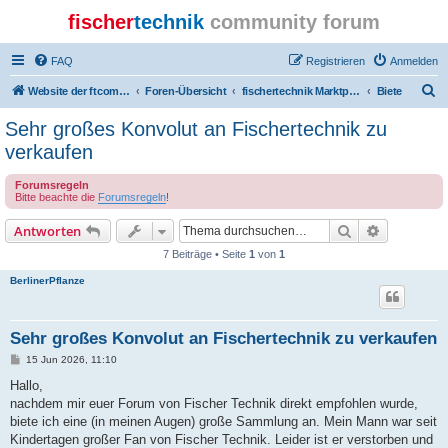
fischer
technik
community forum
FAQ
Registrieren
Anmelden
S
Website der ftcommunity
Foren-Übersicht
fischertechnik Marktplatz/Marketplace
Biete
u
Sehr großes Konvolut an Fischertechnik zu
c
verkaufen
h
Forumsregeln
e
Bitte beachte die
Forumsregeln
!
Suche
Erweiterte
Antworten
7 Beiträge • Seite
1
von
1
BerlinerPflanze
Sehr großes Konvolut an Fischertechnik zu verkaufen
B
15 Jun 2026, 11:10
e
i
Hallo,
t
nachdem mir euer Forum von Fischer Technik direkt empfohlen wurde,
r
a
biete ich eine (in meinen Augen) große Sammlung an. Mein Mann war seit
g
Kindertagen großer Fan von Fischer Technik. Leider ist er verstorben und