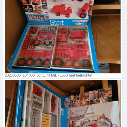
20260503_134030.jpg (1.73 MiB) 1563 mal betrachtet