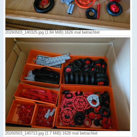
20260503_140325.jpg (1.84 MiB) 1626 mal betrachtet
20260503_140713.jpg (1.7 MiB) 1626 mal betrachtet