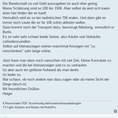
Die Bereitschaft so viel Geld auszugeben ist auch eher gering.
Meine Schätzung sind so 100 bis 150€. Aber selbst da wird sich kaum
einer hier finden der es kauft.
Vermutlich wird es so bei realistischen 70€ enden. Und dann gibt es
immer noch Leute die es für 10€ sofort abholen wollen.
Dann kommt noch der Transport dazu, bevorzugt Abholung, vermutlich in
Berlin.
Es ist sehr sehr schwer beide Seiten, also Käufer und Verkäufer,
zufriedenzustellen.
Selbst auf kleinanzeigen stehen manchmal Anzeigen mit "zu
verschenken" sehr lange online.
Jetzt kann man dann noch versuchen mit viel Zeit, kleine Konvolute zu
machen und die bei kleinanzeigen und co zu verkaufen.
Ist aber auch ein größerer Aufwand als man denkt.
Ist leider so.
Mal schaun, ob noch andere was dazu sagen oder ob meine Sicht der
Dinge falsch ist.
Mit freundlichen Grüßen
Holger
ft Riesenräder PDF: ftcommunity.de/knowhow/bauanleitungen
TX-Light: Arduino und ftduino mit RoboPro