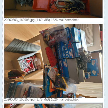
20260503_140908.jpg (1.69 MiB) 1626 mal betrachtet
20260503_150155.jpg (1.79 MiB) 1626 mal betrachtet