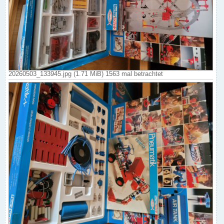
20260503_133945.jpg (1.71 MiB) 1563 mal betrachtet