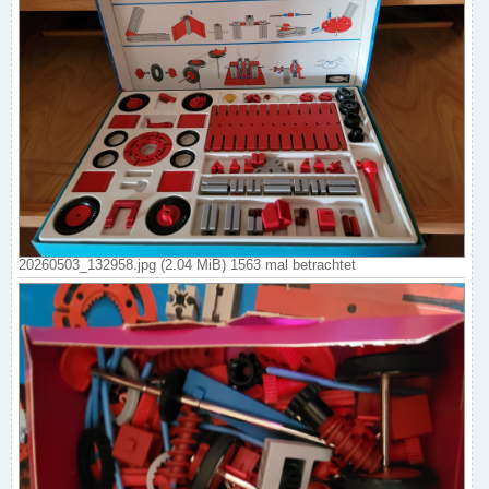
20260503_132958.jpg (2.04 MiB) 1563 mal betrachtet