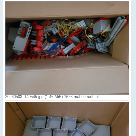
20260503_140545.jpg (1.46 MiB) 1626 mal betrachtet