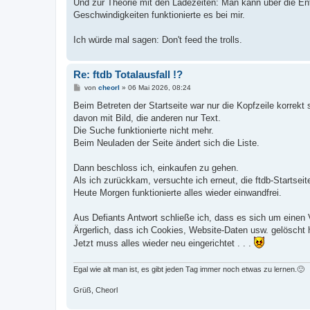
Und zur Theorie mit den Ladezeiten: Man kann über die Ent
Geschwindigkeiten funktionierte es bei mir.
Ich würde mal sagen: Don't feed the trolls.
Re: ftdb Totalausfall !?
B
von
cheorl
»
06 Mai 2026, 08:24
e
i
Beim Betreten der Startseite war nur die Kopfzeile korrekt
t
davon mit Bild, die anderen nur Text.
r
a
Die Suche funktionierte nicht mehr.
g
Beim Neuladen der Seite ändert sich die Liste.
Dann beschloss ich, einkaufen zu gehen.
Als ich zurückkam, versuchte ich erneut, die ftdb-Startseit
Heute Morgen funktionierte alles wieder einwandfrei.
Aus Defiants Antwort schließe ich, dass es sich um einen 
Ärgerlich, dass ich Cookies, Website-Daten usw. gelöscht h
Jetzt muss alles wieder neu eingerichtet . . .
Egal wie alt man ist, es gibt jeden Tag immer noch etwas zu lernen.🙂
Grüß, Cheorl