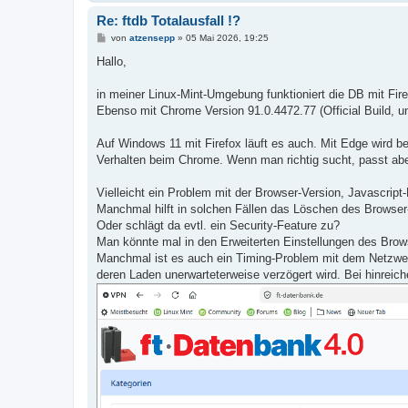
Re: ftdb Totalausfall !?
B
von
atzensepp
»
05 Mai 2026, 19:25
e
i
Hallo,
t
r
a
in meiner Linux-Mint-Umgebung funktioniert die DB mit Firef
g
Ebenso mit Chrome Version 91.0.4472.77 (Official Build, 
Auf Windows 11 mit Firefox läuft es auch. Mit Edge wird be
Verhalten beim Chrome. Wenn man richtig sucht, passt abe
Vielleicht ein Problem mit der Browser-Version, Javascript
Manchmal hilft in solchen Fällen das Löschen des Browse
Oder schlägt da evtl. ein Security-Feature zu?
Man könnte mal in den Erweiterten Einstellungen des Brow
Manchmal ist es auch ein Timing-Problem mit dem Netzwer
deren Laden unerwarteterweise verzögert wird. Bei hinreich