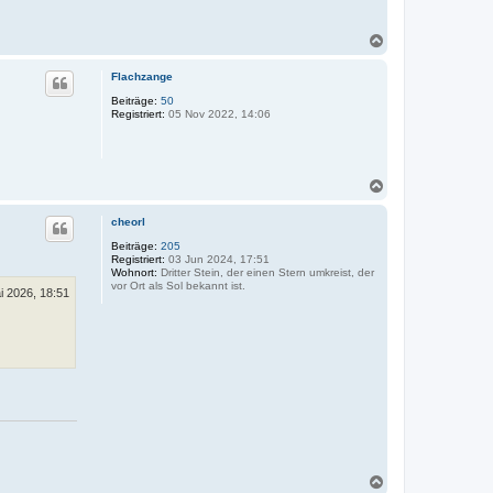
N
a
c
Flachzange
h
o
Beiträge:
50
Registriert:
05 Nov 2022, 14:06
b
e
n
N
a
c
cheorl
h
o
Beiträge:
205
Registriert:
03 Jun 2024, 17:51
b
Wohnort:
Dritter Stein, der einen Stern umkreist, der
e
vor Ort als Sol bekannt ist.
n
i 2026, 18:51
N