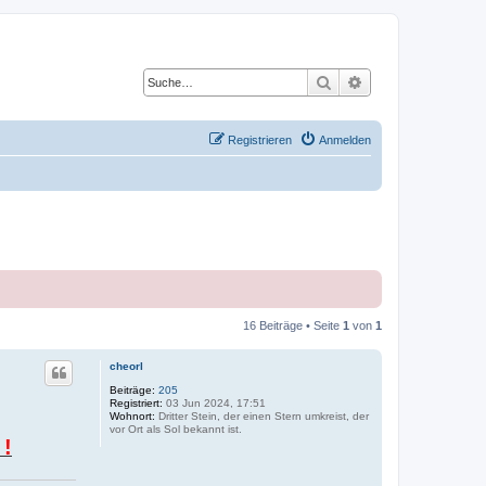
Suche
Erweiterte Suche
Registrieren
Anmelden
16 Beiträge • Seite
1
von
1
cheorl
Beiträge:
205
Registriert:
03 Jun 2024, 17:51
Wohnort:
Dritter Stein, der einen Stern umkreist, der
vor Ort als Sol bekannt ist.
 !