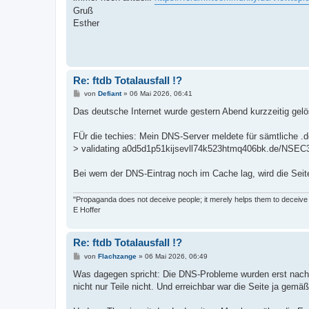
a
Gruß
g
Esther
Re: ftdb Totalausfall !?
B
von
Defiant
»
06 Mai 2026, 06:41
e
i
Das deutsche Internet wurde gestern Abend kurzzeitig gel
t
r
a
FÜr die techies: Mein DNS-Server meldete für sämtliche 
g
> validating a0d5d1p51kijsevll74k523htmq406bk.de/NSEC3:
Bei wem der DNS-Eintrag noch im Cache lag, wird die Seite 
"Propaganda does not deceive people; it merely helps them to deceive
E Hoffer
Re: ftdb Totalausfall !?
B
von
Flachzange
»
06 Mai 2026, 06:49
e
i
Was dagegen spricht: Die DNS-Probleme wurden erst nach 
t
nicht nur Teile nicht. Und erreichbar war die Seite ja gemäß
r
a
g