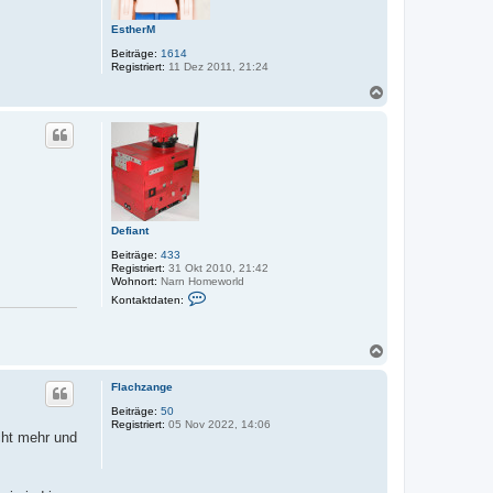
EstherM
Beiträge:
1614
Registriert:
11 Dez 2011, 21:24
N
a
c
h
o
b
e
n
Defiant
Beiträge:
433
Registriert:
31 Okt 2010, 21:42
Wohnort:
Narn Homeworld
K
Kontaktdaten:
o
n
t
a
N
k
a
t
c
d
Flachzange
h
a
o
Beiträge:
50
t
Registriert:
05 Nov 2022, 14:06
e
b
cht mehr und
n
e
v
n
o
n
D