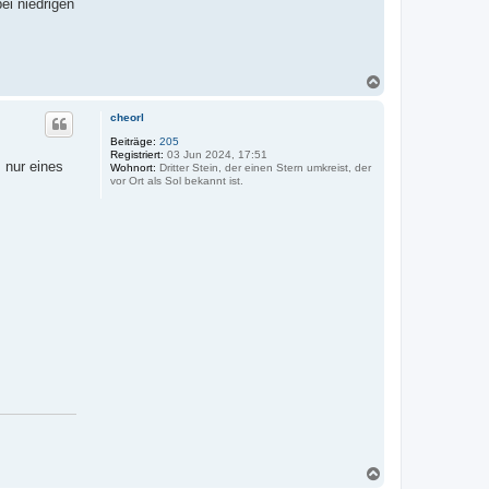
ei niedrigen
e
f
i
a
n
t
N
a
c
cheorl
h
o
Beiträge:
205
Registriert:
03 Jun 2024, 17:51
b
 nur eines
Wohnort:
Dritter Stein, der einen Stern umkreist, der
e
vor Ort als Sol bekannt ist.
n
N
a