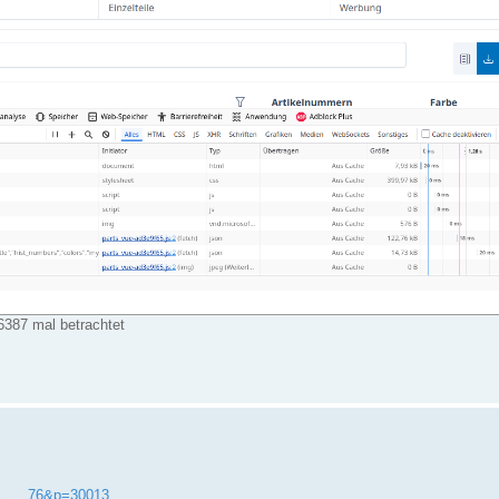
6387 mal betrachtet
c. ... 76&p=30013