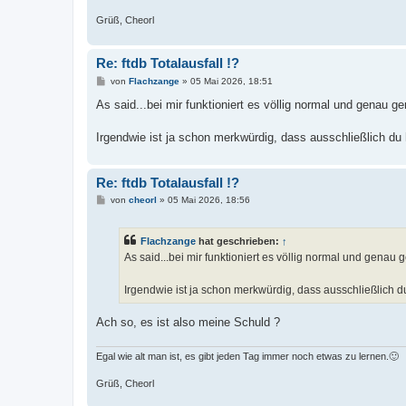
Grüß, Cheorl
Re: ftdb Totalausfall !?
B
von
Flachzange
»
05 Mai 2026, 18:51
e
i
As said...bei mir funktioniert es völlig normal und genau 
t
r
a
Irgendwie ist ja schon merkwürdig, dass ausschließlich du 
g
Re: ftdb Totalausfall !?
B
von
cheorl
»
05 Mai 2026, 18:56
e
i
t
Flachzange
hat geschrieben:
↑
r
a
As said...bei mir funktioniert es völlig normal und genau
g
Irgendwie ist ja schon merkwürdig, dass ausschließlich d
Ach so, es ist also meine Schuld ?
Egal wie alt man ist, es gibt jeden Tag immer noch etwas zu lernen.🙂
Grüß, Cheorl