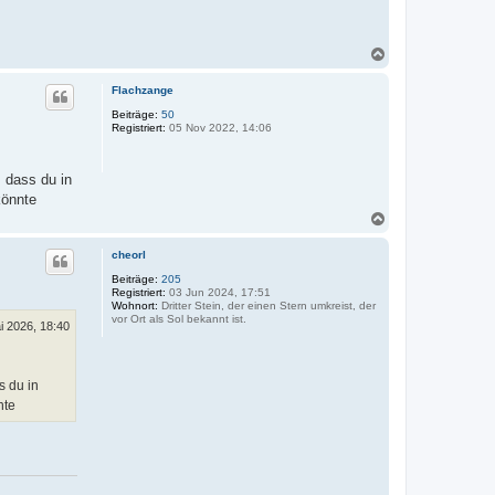
N
a
c
Flachzange
h
o
Beiträge:
50
Registriert:
05 Nov 2022, 14:06
b
e
n
, dass du in
könnte
N
a
c
cheorl
h
o
Beiträge:
205
Registriert:
03 Jun 2024, 17:51
b
Wohnort:
Dritter Stein, der einen Stern umkreist, der
e
vor Ort als Sol bekannt ist.
n
i 2026, 18:40
s du in
nte