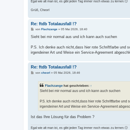
Egal wie alt man ist, es gibt jeden Tag immer noch etwas zu lernen.🙂
Grüß, Cheorl
Re: ftdb Totalausfall !?
B
von
Flachzange
»
05 Mai 2026, 18:40
e
i
Sieht bei mir normal aus und ich kann auch suchen
t
r
a
P.S. Ich denke auch nicht,dass hier rote Schriftfarbe und 
g
irgendeiner Art und Weise ein Service-Agreement abgeschlo
Re: ftdb Totalausfall !?
B
von
cheorl
»
05 Mai 2026, 18:46
e
i
t
Flachzange
hat geschrieben:
↑
r
a
Sieht bei mir normal aus und ich kann auch suchen
g
P.S. Ich denke auch nicht,dass hier rote Schriftfarbe un
irgendeiner Art und Weise ein Service-Agreement abgesch
Ist das Ihre Lösung für das Problem ?
Egal wie alt man ist, es gibt jeden Tag immer noch etwas zu lernen.🙂