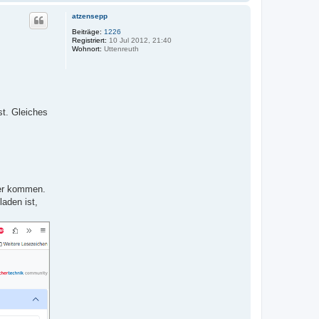
a
c
atzensepp
h
o
Beiträge:
1226
Registriert:
10 Jul 2012, 21:40
b
Wohnort:
Uttenreuth
e
n
st. Gleiches
ler kommen.
aden ist,