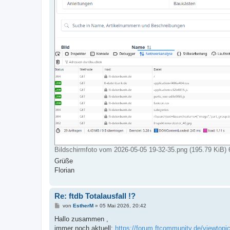
Bildschirmfoto vom 2026-05-05 19-32-35.png (195.79 KiB) 
Grüße
Florian
Re: ftdb Totalausfall !?
B
von
EstherM
»
05 Mai 2026, 20:42
e
i
Hallo zusammen ,
t
immer noch aktuell:
https://forum.ftcommunity.de/viewtopi
r