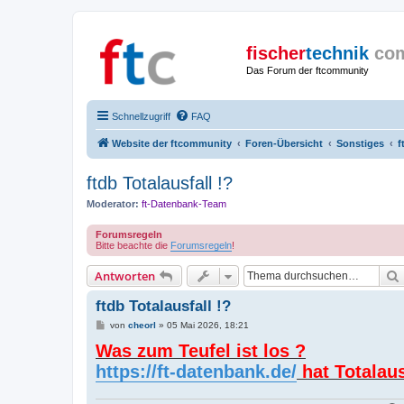
fischer
technik
co
Das Forum der ftcommunity
Schnellzugriff
FAQ
Website der ftcommunity
Foren-Übersicht
Sonstiges
f
ftdb Totalausfall !?
Moderator:
ft-Datenbank-Team
Forumsregeln
Bitte beachte die
Forumsregeln
!
Antworten
ftdb Totalausfall !?
B
von
cheorl
»
05 Mai 2026, 18:21
e
Was zum Teufel ist los ?
i
t
https://ft-datenbank.de/
hat Totalau
r
a
g