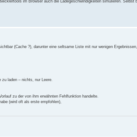
wicklertools im Browser auch die Ladegeschwindigkeiten simulieren. Selbst b
 sichtbar (Cache ?), darunter eine seltsame Liste mit nur wenigen Ergebnissen,
e zu laden – nichts, nur Leere.
Vorlauf zu der von ihm erwähnten Fehlfunktion handelte.
abe (wird oft als erste empfohlen),