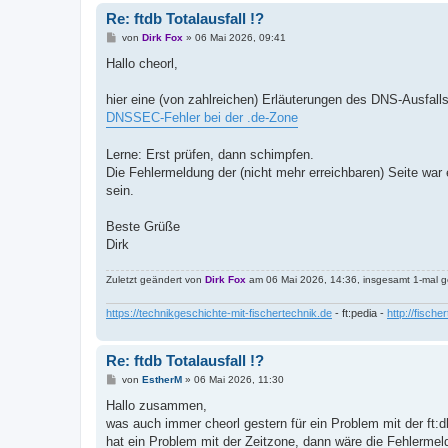
Re: ftdb Totalausfall !?
B
von
Dirk Fox
»
06 Mai 2026, 09:41
e
i
Hallo cheorl,
t
r
a
hier eine (von zahlreichen) Erläuterungen des DNS-Ausfalls
g
DNSSEC-Fehler bei der .de-Zone
Lerne: Erst prüfen, dann schimpfen.
Die Fehlermeldung der (nicht mehr erreichbaren) Seite war 
sein.
Beste Grüße
Dirk
Zuletzt geändert von
Dirk Fox
am 06 Mai 2026, 14:36, insgesamt 1-mal g
https://technikgeschichte-mit-fischertechnik.de
- ft:pedia -
http://fische
Re: ftdb Totalausfall !?
B
von
EstherM
»
06 Mai 2026, 11:30
e
i
Hallo zusammen,
t
was auch immer cheorl gestern für ein Problem mit der ft:
r
a
hat ein Problem mit der Zeitzone, dann wäre die Fehlermeld