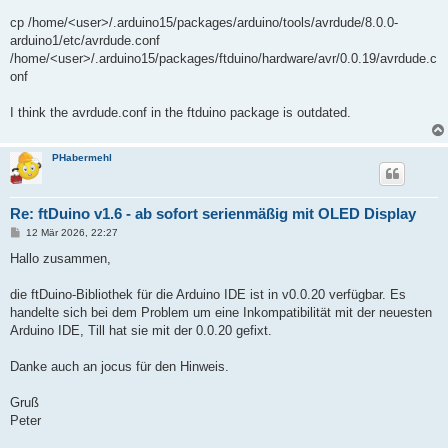
cp /home/<user>/.arduino15/packages/arduino/tools/avrdude/8.0.0-
arduino1/etc/avrdude.conf
/home/<user>/.arduino15/packages/ftduino/hardware/avr/0.0.19/avrdude.c
onf
I think the avrdude.conf in the ftduino package is outdated.
PHabermehl
Re: ftDuino v1.6 - ab sofort serienmäßig mit OLED Display
B
12 Mär 2026, 22:27
e
i
Hallo zusammen,
t
r
a
die ftDuino-Bibliothek für die Arduino IDE ist in v0.0.20 verfügbar. Es
g
handelte sich bei dem Problem um eine Inkompatibilität mit der neuesten
Arduino IDE, Till hat sie mit der 0.0.20 gefixt.
Danke auch an jocus für den Hinweis.
Gruß
Peter