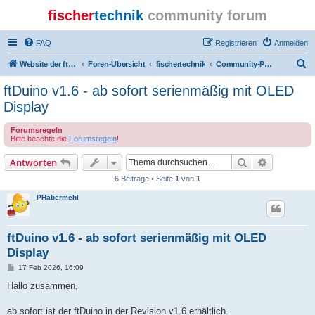
fischer
technik
community forum
FAQ
Registrieren
Anmelden
S
Website der ftcommunity
Foren-Übersicht
fischertechnik
Community-Projekte
u
ftDuino v1.6 - ab sofort serienmäßig mit OLED
c
Display
h
Forumsregeln
e
Bitte beachte die
Forumsregeln
!
Suche
Erweiterte
Antworten
6 Beiträge • Seite
1
von
1
PHabermehl
ftDuino v1.6 - ab sofort serienmäßig mit OLED
Display
B
17 Feb 2026, 16:09
e
i
Hallo zusammen,
t
r
a
ab sofort ist der ftDuino in der Revision v1.6 erhältlich.