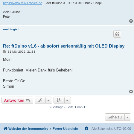
https://www.MINTronics.de
-- der ftDuino & TX-Pi & 3D-Druck Shop!
viele Grüße
Peter
runtologist
Re: ftDuino v1.6 - ab sofort serienmäßig mit OLED Display
B
31 Mär 2026, 21:33
e
i
Moin,
t
r
a
Funktioniert. Vielen Dank für's Beheben!
g
Beste Grüße
Simon
Antworten
6 Beiträge • Seite
1
von
1
Gehe zu
Website der ftcommunity
Foren-Übersicht
Alle Zeiten sind
UTC+02:00