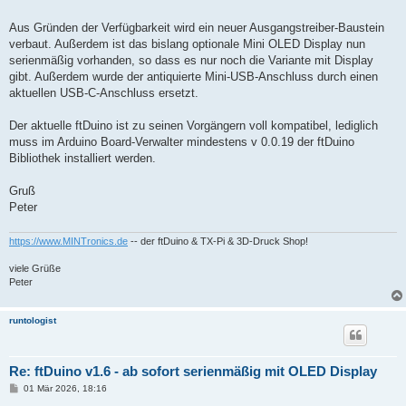
g
Aus Gründen der Verfügbarkeit wird ein neuer Ausgangstreiber-Baustein
verbaut. Außerdem ist das bislang optionale Mini OLED Display nun
serienmäßig vorhanden, so dass es nur noch die Variante mit Display
gibt. Außerdem wurde der antiquierte Mini-USB-Anschluss durch einen
aktuellen USB-C-Anschluss ersetzt.
Der aktuelle ftDuino ist zu seinen Vorgängern voll kompatibel, lediglich
muss im Arduino Board-Verwalter mindestens v 0.0.19 der ftDuino
Bibliothek installiert werden.
Gruß
Peter
https://www.MINTronics.de
-- der ftDuino & TX-Pi & 3D-Druck Shop!
viele Grüße
Peter
runtologist
Re: ftDuino v1.6 - ab sofort serienmäßig mit OLED Display
B
01 Mär 2026, 18:16
e