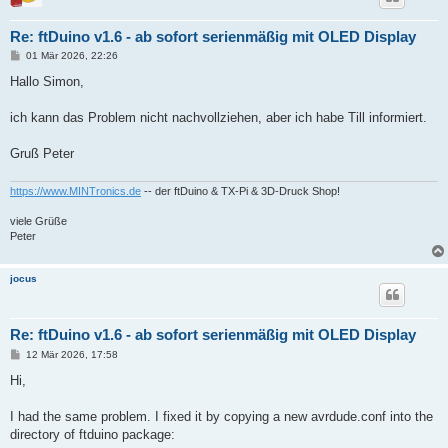
Re: ftDuino v1.6 - ab sofort serienmäßig mit OLED Display
B
01 Mär 2026, 22:26
e
i
Hallo Simon,
t
r
a
ich kann das Problem nicht nachvollziehen, aber ich habe Till informiert.
g
Gruß Peter
https://www.MINTronics.de
-- der ftDuino & TX-Pi & 3D-Druck Shop!
viele Grüße
Peter
jocus
Re: ftDuino v1.6 - ab sofort serienmäßig mit OLED Display
B
12 Mär 2026, 17:58
e
i
Hi,
t
r
a
I had the same problem. I fixed it by copying a new avrdude.conf into the
g
directory of ftduino package: