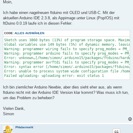
i
Moin,
t
r
a
Ich habe einen nagelneuen ftduino mit OLED und USB-C. Mit der
g
aktuellen Arduino IDE 2.3.8, als Appimage unter Linux (Pop!OS) mit
ftDuino 0.0.19 laufe ich in diesen Fehler:
CODE:
ALLES AUSWÄHLEN
Sketch uses 3860 bytes (13%) of program storage space. Maximum
Global variables use 149 bytes (5%) of dynamic memory, leaving
Warning: programmer wiring fails to specify prog_modes = PM_..
Warning: programmer arduino fails to specify prog_modes = PM_.
Error: unknown…[/home/simon/.arduino15/packages/ftduino/hardwa
Warning: programmer avrftdi fails to specify prog_modes = PM_.
Error: syntax error [/home/simon/.arduino15/packages/ftduino/h
Error: unable to process system wide configuration file /home/
Ich bin ziemlicher Arduino Newbie, aber dies sieht eher aus, als wenn
ftduino nicht mit der Arduino IDE Version klar kommt? Was muss ich tun,
um das Problem zu beheben?
Vielen Dank,
Simon
PHabermehl