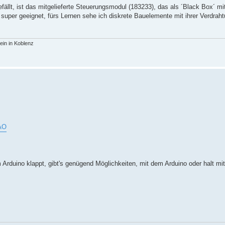
ällt, ist das mitgelieferte Steuerungsmodul (183233), das als ´Black Box´ mit
super geeignet, fürs Lernen sehe ich diskrete Bauelemente mit ihrer Verdraht
in in Koblenz
AO
Arduino klappt, gibt's genügend Möglichkeiten, mit dem Arduino oder halt mi