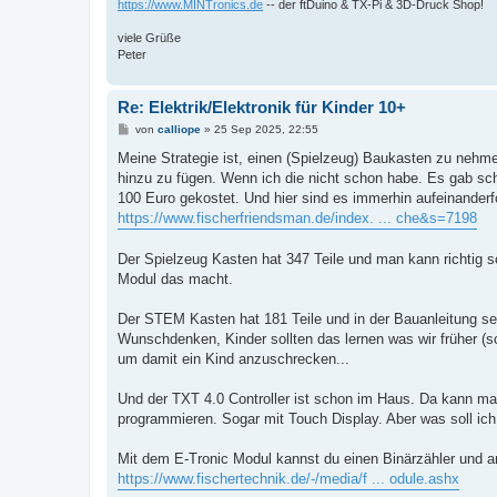
https://www.MINTronics.de
-- der ftDuino & TX-Pi & 3D-Druck Shop!
viele Grüße
Peter
Re: Elektrik/Elektronik für Kinder 10+
B
von
calliope
»
25 Sep 2025, 22:55
e
i
Meine Strategie ist, einen (Spielzeug) Baukasten zu nehme
t
hinzu zu fügen. Wenn ich die nicht schon habe. Es gab s
r
a
100 Euro gekostet. Und hier sind es immerhin aufeinande
g
https://www.fischerfriendsman.de/index. ... che&s=7198
Der Spielzeug Kasten hat 347 Teile und man kann richtig s
Modul das macht.
Der STEM Kasten hat 181 Teile und in der Bauanleitung seh
Wunschdenken, Kinder sollten das lernen was wir früher (sc
um damit ein Kind anzuschrecken...
Und der TXT 4.0 Controller ist schon im Haus. Da kann ma
programmieren. Sogar mit Touch Display. Aber was soll i
Mit dem E-Tronic Modul kannst du einen Binärzähler und an
https://www.fischertechnik.de/-/media/f ... odule.ashx