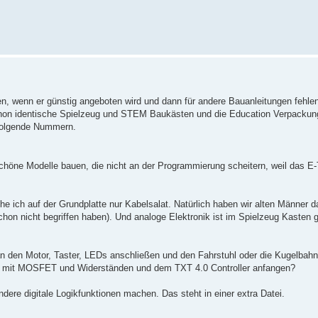
n, wenn er günstig angeboten wird und dann für andere Bauanleitungen fehlen
chon identische Spielzeug und STEM Baukästen und die Education Verpackun
rfolgende Nummern.
chöne Modelle bauen, die nicht an der Programmierung scheitern, weil das E-
e ich auf der Grundplatte nur Kabelsalat. Natürlich haben wir alten Männer d
hon nicht begriffen haben). Und analoge Elektronik ist im Spielzeug Kasten g
n den Motor, Taster, LEDs anschließen und den Fahrstuhl oder die Kugelbahn
ch mit MOSFET und Widerständen und dem TXT 4.0 Controller anfangen?
dere digitale Logikfunktionen machen. Das steht in einer extra Datei.