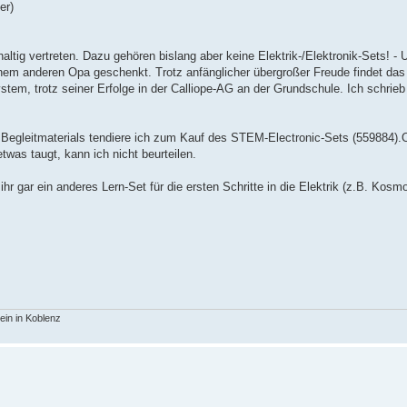
er)
ltig vertreten. Dazu gehören bislang aber keine Elektrik-/Elektronik-Sets! - 
nem anderen Opa geschenkt. Trotz anfänglicher übergroßer Freude findet das 
em, trotz seiner Erfolge in der Calliope-AG an der Grundschule. Ich schrieb
Begleitmaterials tendiere ich zum Kauf des STEM-Electronic-Sets (559884).
twas taugt, kann ich nicht beurteilen.
r gar ein anderes Lern-Set für die ersten Schritte in die Elektrik (z.B. Kosmo
in in Koblenz