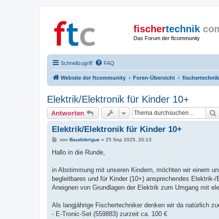
fischer
technik
co
Das Forum der ftcommunity
Schnellzugriff
FAQ
Website der ftcommunity
Foren-Übersicht
fischertechnik
Elektrik/Elektronik für Kinder 10+
Antworten
Elektrik/Elektronik für Kinder 10+
B
von
Baudobrigus
»
25 Sep 2025, 20:13
e
i
Hallo in die Runde,
t
r
a
in Abstimmung mit unseren Kindern, möchten wir einem uns
g
begleitbares und für Kinder (10+) ansprechendes Elektrik-
Aneignen von Grundlagen der Elektrik zum Umgang mit el
Als langjährige Fischertechniker denken wir da natürlich z
- E-Tronic-Set (559883) zurzeit ca. 100 €