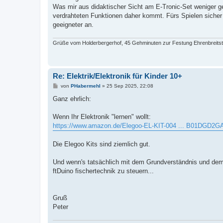
t
Was mir aus didaktischer Sicht am E-Tronic-Set weniger gef
r
a
verdrahteten Funktionen daher kommt. Fürs Spielen sicher 
g
geeigneter an.
Grüße vom Holderbergerhof, 45 Gehminuten zur Festung Ehrenbreitste
Re: Elektrik/Elektronik für Kinder 10+
B
von
PHabermehl
»
25 Sep 2025, 22:08
e
i
Ganz ehrlich:
t
r
a
Wenn Ihr Elektronik "lernen" wollt:
g
https://www.amazon.de/Elegoo-EL-KIT-004 ... B01DGD2G
Die Elegoo Kits sind ziemlich gut.
Und wenn's tatsächlich mit dem Grundverständnis und dem 
ftDuino fischertechnik zu steuern...
Gruß
Peter