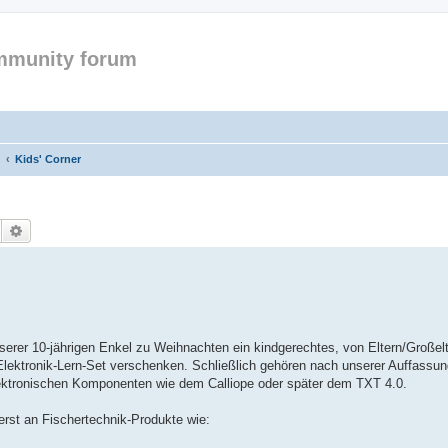
mmunity forum
Kids' Corner
Suche
Erweiterte Suche
erer 10-jährigen Enkel zu Weihnachten ein kindgerechtes, von Eltern/Großel
/Elektronik-Lern-Set verschenken. Schließlich gehören nach unserer Auffassu
ektronischen Komponenten wie dem Calliope oder später dem TXT 4.0.
uerst an Fischertechnik-Produkte wie: