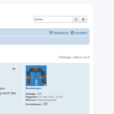
Suche
Erweiterte Suche
Registrieren
Anmelden
8 Beiträge • Seite
1
von
1
tern
Baudobrigus
ng auch das
Beiträge:
245
Registriert:
03 Sep 2011, 22:54
Wohnort:
Holderbergerhof
K
Kontaktdaten:
o
n
t