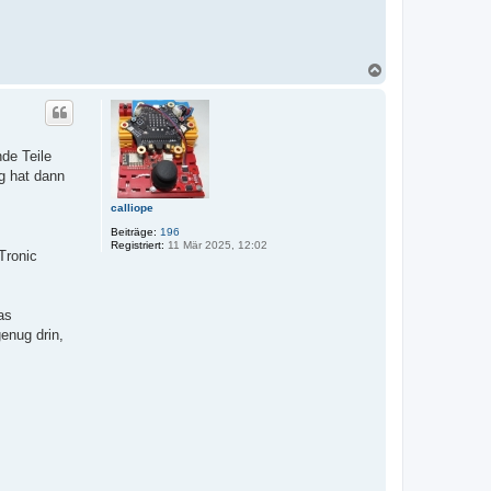
N
a
c
h
o
b
de Teile
e
g hat dann
n
calliope
Beiträge:
196
Registriert:
11 Mär 2025, 12:02
Tronic
as
enug drin,