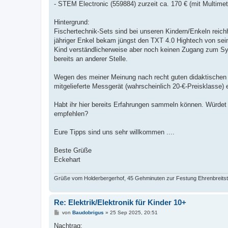
- STEM Electronic (559884) zurzeit ca. 170 € (mit Multimet
Hintergrund:
Fischertechnik-Sets sind bei unseren Kindern/Enkeln reichha
jähriger Enkel bekam jüngst den TXT 4.0 Hightech von sei
Kind verständlicherweise aber noch keinen Zugang zum Syst
bereits an anderer Stelle.
Wegen des meiner Meinung nach recht guten didaktischen 
mitgelieferte Messgerät (wahrscheinlich 20-€-Preisklasse) e
Habt ihr hier bereits Erfahrungen sammeln können. Würdet ih
empfehlen?
Eure Tipps sind uns sehr willkommen ....
Beste Grüße
Eckehart
Grüße vom Holderbergerhof, 45 Gehminuten zur Festung Ehrenbreitste
Re: Elektrik/Elektronik für Kinder 10+
B
von
Baudobrigus
»
25 Sep 2025, 20:51
e
i
Nachtrag: