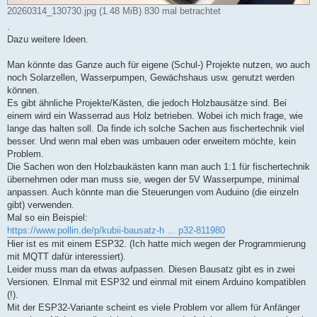
20260314_130730.jpg (1.48 MiB) 830 mal betrachtet
.
Dazu weitere Ideen.
Man könnte das Ganze auch für eigene (Schul-) Projekte nutzen, wo auch
noch Solarzellen, Wasserpumpen, Gewächshaus usw. genutzt werden
können.
Es gibt ähnliche Projekte/Kästen, die jedoch Holzbausätze sind. Bei
einem wird ein Wasserrad aus Holz betrieben. Wobei ich mich frage, wie
lange das halten soll. Da finde ich solche Sachen aus fischertechnik viel
besser. Und wenn mal eben was umbauen oder erweitern möchte, kein
Problem.
Die Sachen won den Holzbaukästen kann man auch 1:1 für fischertechnik
übernehmen oder man muss sie, wegen der 5V Wasserpumpe, minimal
anpassen. Auch könnte man die Steuerungen vom Auduino (die einzeln
gibt) verwenden.
Mal so ein Beispiel:
https://www.pollin.de/p/kubii-bausatz-h ... p32-811980
Hier ist es mit einem ESP32. (Ich hatte mich wegen der Programmierung
mit MQTT dafür interessiert).
Leider muss man da etwas aufpassen. Diesen Bausatz gibt es in zwei
Versionen. EInmal mit ESP32 und einmal mit einem Arduino kompatiblen
(!).
Mit der ESP32-Variante scheint es viele Problem vor allem für Anfänger