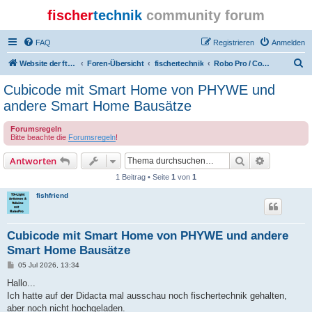
fischer
technik
community forum
FAQ
Registrieren
Anmelden
S
Website der ftcommunity
Foren-Übersicht
fischertechnik
Robo Pro / Computing / Software
u
Cubicode mit Smart Home von PHYWE und
c
andere Smart Home Bausätze
h
Forumsregeln
e
Bitte beachte die
Forumsregeln
!
Suche
Erweiterte
Antworten
1 Beitrag • Seite
1
von
1
fishfriend
Cubicode mit Smart Home von PHYWE und andere
Smart Home Bausätze
B
05 Jul 2026, 13:34
e
i
Hallo...
t
Ich hatte auf der Didacta mal ausschau noch fischertechnik gehalten,
r
a
aber noch nicht hochgeladen.