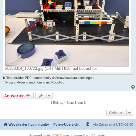
20260314_130723.jpg (1.47 MiB) 830 mal betrachtet
ft Riesenräder PDF: ftcommunity.de/knowhow/bauanleitungen
TX-Light: Arduino und ftduino mit RoboPro
Antworten
1 Beitrag • Seite
1
von
1
Gehe zu
Website der ftcommunity
Foren-Übersicht
Alle Zeiten sind
UTC+02:00
Powered by
phpBB
® Forum Software © phpBB Limited