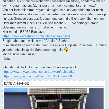
zu geben. Nicht nur die nicht dazu passende Anleitung, sondern auch mit
dem Programmieren. (Zumindest nach den Kommentaren im www)
Von der Herstellerfirma Keyestudio (gibt es auch von anderen) hat noch
andere Bausätze, die man mit fischertechnik nutzen könnte. Man muss ja
nur das Grundgerüsst aus ft bauen und dann die Elektronik übernehmen.
Oder man nimmt einen TXT 4.0 und macht I2C Erweiterungen drann.
Oder man versucht es z.B. mit einem ftduino.
Hier mal die ESP32 Bausätze
https://www.keyestudio.com/collections/esp32-1
Es gibt aber auch welche mit "Arduino" Sachen.
Zumindest kann man viele Ideen, für eigene Projekte umsetzen. Es muss
ja nicht unbedinngt die Schaffütterung sein.
Mit freundlichen Grüßen
Holger
Ich hab mal die Links dazu und ein Video angehängt
https://www.phywe.de/sensoren-software/cubicode/
https://www.youtube.com/watch?v=Nv-jUZm5008
DATEIANHÄNGE