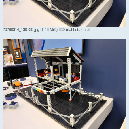
20260314_130730.jpg (1.48 MiB) 830 mal betrachtet
.