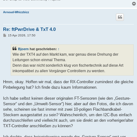
Arnoud-Whizzbizz
Re: ftPwrDrive & TxT 4.0
B
15 Apr 2026, 17:50
e
i
t
Bjoern
hat geschrieben:
↑
r
a
Wie der TXT4 auf den Markt kam, war genau diese Drehung der
g
Leitungen schon einmal Thema.
Denn das war nicht sonderlich klug von fischertechnik auf diese Art
inkompatibel zu allen Vorgänger Controllern zu werden.
Hmm, okay. Hoffen wir mal, dass der RX-Controller zumindest die gleiche
Pinbelegung hat? Ich finde dazu kaum Informationen.
Ich habe selbst keinen dieser originalen FT-Sensoren (wie den „Gesture-
Sensor“ und den „Umwelt-Sensor“) hier, aber auf den Fotos, die ich davon
sehe, scheinen sie fast immer mit zwei 10-poligen Flachbandkabel-
Steckern ausgestattet zu sein? Wahrscheinlich, um den I2C-Bus einfach
durchzuschleifen und vielleicht auch, um sie direkt an den vorheriger/alter
TXT-Controller anschließen zu können?
Ich dachte, dass beispielsweise gerade der „Gesture-Sensor“ erst vor