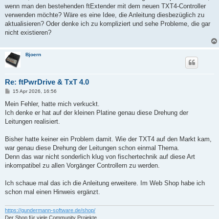
wenn man den bestehenden ftExtender mit dem neuen TXT4-Controller
verwenden möchte? Wäre es eine Idee, die Anleitung diesbezüglich zu
aktualisieren? Oder denke ich zu kompliziert und sehe Probleme, die gar
nicht existieren?
Bjoern
Re: ftPwrDrive & TxT 4.0
B
15 Apr 2026, 16:56
e
i
Mein Fehler, hatte mich verkuckt.
t
Ich denke er hat auf der kleinen Platine genau diese Drehung der
r
a
Leitungen realisiert.
g
Bisher hatte keiner ein Problem damit. Wie der TXT4 auf den Markt kam,
war genau diese Drehung der Leitungen schon einmal Thema.
Denn das war nicht sonderlich klug von fischertechnik auf diese Art
inkompatibel zu allen Vorgänger Controllern zu werden.
Ich schaue mal das ich die Anleitung erweitere. Im Web Shop habe ich
schon mal einen Hinweis ergänzt.
https://gundermann-software.de/shop/
Der Shop für viele Community Projekte