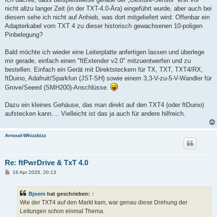
nicht allzu langer Zeit (in der TXT-4.0-Ära) eingeführt wurde, aber auch bei
diesem sehe ich nicht auf Anhieb, was dort mitgeliefert wird. Offenbar ein
Adapterkabel vom TXT 4 zu dieser historisch gewachsenen 10-poligen
Pinbelegung?
Bald möchte ich wieder eine Leiterplatte anfertigen lassen und überlege
mir gerade, einfach einen "ftExtender v2.0" mitzuentwerfen und zu
bestellen. Einfach ein Gerät mit Direktsteckern für TX, TXT, TXT4/RX,
ftDuino, Adafruit/Sparkfun (JST-SH) sowie einem 3,3-V-zu-5-V-Wandler für
Grove/Seeed (SMH200)-Anschlüsse.
Dazu ein kleines Gehäuse, das man direkt auf den TXT4 (oder ftDuino)
aufstecken kann.... Vielleicht ist das ja auch für andere hilfreich.
Arnoud-Whizzbizz
Re: ftPwrDrive & TxT 4.0
B
16 Apr 2026, 20:13
e
i
t
Bjoern
hat geschrieben:
↑
r
a
Wie der TXT4 auf den Markt kam, war genau diese Drehung der
g
Leitungen schon einmal Thema.