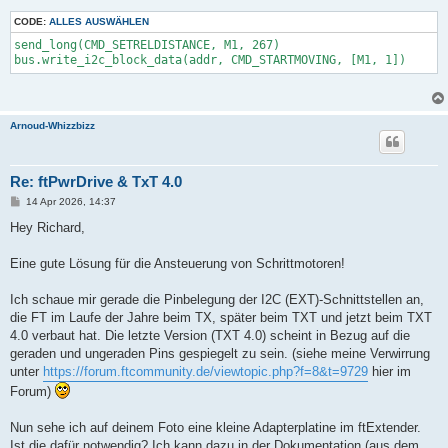
CODE:
ALLES AUSWÄHLEN
send_long(CMD_SETRELDISTANCE, M1, 267)

bus.write_i2c_block_data(addr, CMD_STARTMOVING, [M1, 1])
Arnoud-Whizzbizz
Re: ftPwrDrive & TxT 4.0
B
14 Apr 2026, 14:37
e
i
Hey Richard,
t
r
a
Eine gute Lösung für die Ansteuerung von Schrittmotoren!
g
Ich schaue mir gerade die Pinbelegung der I2C (EXT)-Schnittstellen an,
die FT im Laufe der Jahre beim TX, später beim TXT und jetzt beim TXT
4.0 verbaut hat. Die letzte Version (TXT 4.0) scheint in Bezug auf die
geraden und ungeraden Pins gespiegelt zu sein. (siehe meine Verwirrung
unter
https://forum.ftcommunity.de/viewtopic.php?f=8&t=9729
hier im
Forum)
Nun sehe ich auf deinem Foto eine kleine Adapterplatine im ftExtender.
Ist die dafür notwendig? Ich kann dazu in der Dokumentation (aus dem