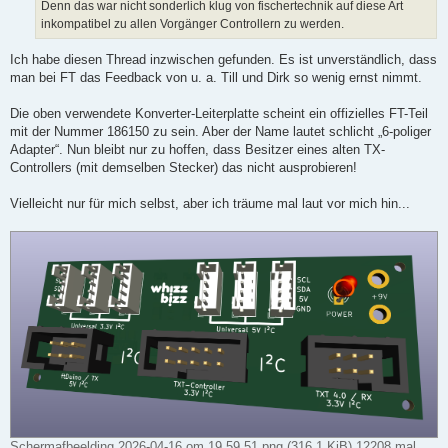
Denn das war nicht sonderlich klug von fischertechnik auf diese Art
inkompatibel zu allen Vorgänger Controllern zu werden.
Ich habe diesen Thread inzwischen gefunden. Es ist unverständlich, dass
man bei FT das Feedback von u. a. Till und Dirk so wenig ernst nimmt.
Die oben verwendete Konverter-Leiterplatte scheint ein offizielles FT-Teil
mit der Nummer 186150 zu sein. Aber der Name lautet schlicht „6-poliger
Adapter“. Nun bleibt nur zu hoffen, dass Besitzer eines alten TX-
Controllers (mit demselben Stecker) das nicht ausprobieren!
Vielleicht nur für mich selbst, aber ich träume mal laut vor mich hin...
Scherm­afbeelding 2026-04-16 om 19.59.51.png (316.1 KiB) 12208 mal