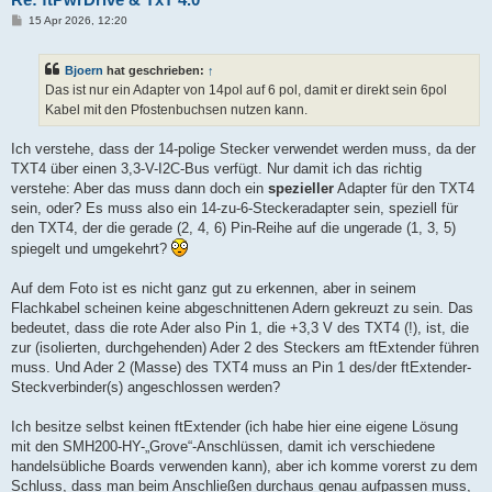
B
15 Apr 2026, 12:20
e
i
t
Bjoern
hat geschrieben:
↑
r
a
Das ist nur ein Adapter von 14pol auf 6 pol, damit er direkt sein 6pol
g
Kabel mit den Pfostenbuchsen nutzen kann.
Ich verstehe, dass der 14-polige Stecker verwendet werden muss, da der
TXT4 über einen 3,3-V-I2C-Bus verfügt. Nur damit ich das richtig
verstehe: Aber das muss dann doch ein
spezieller
Adapter für den TXT4
sein, oder? Es muss also ein 14-zu-6-Steckeradapter sein, speziell für
den TXT4, der die gerade (2, 4, 6) Pin-Reihe auf die ungerade (1, 3, 5)
spiegelt und umgekehrt?
Auf dem Foto ist es nicht ganz gut zu erkennen, aber in seinem
Flachkabel scheinen keine abgeschnittenen Adern gekreuzt zu sein. Das
bedeutet, dass die rote Ader also Pin 1, die +3,3 V des TXT4 (!), ist, die
zur (isolierten, durchgehenden) Ader 2 des Steckers am ftExtender führen
muss. Und Ader 2 (Masse) des TXT4 muss an Pin 1 des/der ftExtender-
Steckverbinder(s) angeschlossen werden?
Ich besitze selbst keinen ftExtender (ich habe hier eine eigene Lösung
mit den SMH200-HY-„Grove“-Anschlüssen, damit ich verschiedene
handelsübliche Boards verwenden kann), aber ich komme vorerst zu dem
Schluss, dass man beim Anschließen durchaus genau aufpassen muss,