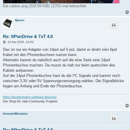
flat-cables.png (329.59 KiB) 12703 mal betrachtet
Bjoern
Re: ftPwrDrive & TxT 4.0
B
15 Apr 2026, 10:03
e
i
Das ist nur ein Adapter von 14pol auf 6 pol, damit er direkt sein 6pol
t
Kabel mit den Pfostenbuchsen nutzen kann.
r
a
Alternativ kannst du natürlich auch auf die eine Seite eine 14pol
g
Pfostenbuchse machen. Da musst du halt nur beim quetschen des
Kabels aufpassen.
Auf der 14pol Pfostenbuchse hast du die I²C Signale und kannst noch
zwischen 3,3V oder 5V Spannungsversorgung wählen. Die SIgnalblöcke
liegen am Anfang und Ende der Pfostenbuchse.
https://gundermann-software.de/shop/
Der Shop für viele Community Projekte
Arnoud-Whizzbizz
Re: ftPwrDrive & TxT 4.0