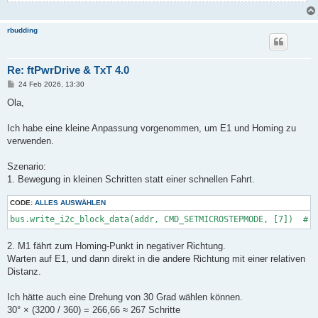
rbudding
Re: ftPwrDrive & TxT 4.0
B
24 Feb 2026, 13:30
e
i
Ola,
t
r
a
Ich habe eine kleine Anpassung vorgenommen, um E1 und Homing zu
g
verwenden.
Szenario:
1. Bewegung in kleinen Schritten statt einer schnellen Fahrt.
CODE:
ALLES AUSWÄHLEN
bus.write_i2c_block_data(addr, CMD_SETMICROSTEPMODE, [7])  # 1
2. M1 fährt zum Homing-Punkt in negativer Richtung.
Warten auf E1, und dann direkt in die andere Richtung mit einer relativen
Distanz.
Ich hätte auch eine Drehung von 30 Grad wählen können.
30° × (3200 / 360) = 266,66 ≈ 267 Schritte