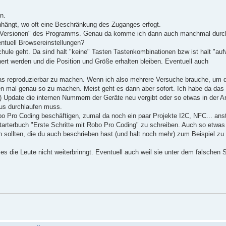
n.
hängt, wo oft eine Beschränkung des Zuganges erfogt.
"Versionen" des Programms. Genau da komme ich dann auch manchmal durch
ntuell Browsereinstellungen?
hule geht. Da sind halt "keine" Tasten Tastenkombinationen bzw ist halt "auf
rt werden und die Position und Größe erhalten bleiben. Eventuell auch
s reproduzierbar zu machen. Wenn ich also mehrere Versuche brauche, um d
n mal genau so zu machen. Meist geht es dann aber sofort. Ich habe da das
pdate die internen Nummern der Geräte neu vergibt oder so etwas in der Art
us durchlaufen muss.
bo Pro Coding beschäftigen, zumal da noch ein paar Projekte I2C, NFC... ans
Starterbuch "Erste Schritte mit Robo Pro Coding" zu schreiben. Auch so etwas
 sollten, die du auch beschrieben hast (und halt noch mehr) zum Beispiel zu
es die Leute nicht weiterbrinngt. Eventuell auch weil sie unter dem falschen 