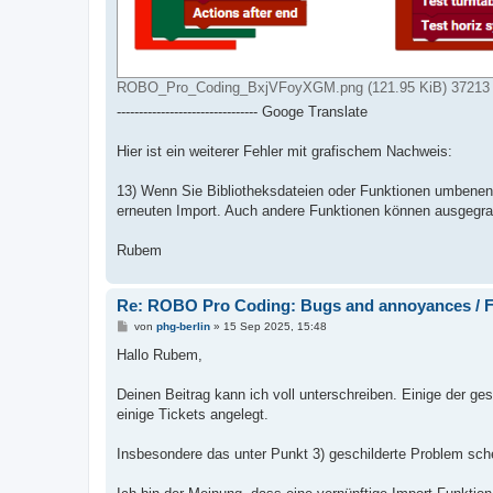
ROBO_Pro_Coding_BxjVFoyXGM.png (121.95 KiB) 37213 m
-------------------------------- Googe Translate
Hier ist ein weiterer Fehler mit grafischem Nachweis:
13) Wenn Sie Bibliotheksdateien oder Funktionen umbenen
erneuten Import. Auch andere Funktionen können ausgegra
Rubem
Re: ROBO Pro Coding: Bugs and annoyances / F
B
von
phg-berlin
»
15 Sep 2025, 15:48
e
i
Hallo Rubem,
t
r
a
Deinen Beitrag kann ich voll unterschreiben. Einige der ge
g
einige Tickets angelegt.
Insbesondere das unter Punkt 3) geschilderte Problem schei