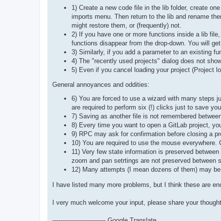
1) Create a new code file in the lib folder, create on
imports menu. Then return to the lib and rename the
might restore them, or (frequently) not.
2) If you have one or more functions inside a lib fi
functions disappear from the drop-down. You will get
3) Similarly, if you add a parameter to an existing func
4) The "recently used projects" dialog does not sho
5) Even if you cancel loading your project (Project 
General annoyances and oddities:
6) You are forced to use a wizard with many steps jus
are required to perform six (!) clicks just to save you
7) Saving as another file is not remembered between
8) Every time you want to open a GitLab project, yo
9) RPC may ask for confirmation before closing a p
10) You are required to use the mouse everywhere. 
11) Very few state information is preserved between 
zoom and pan setrtings are not preserved between 
12) Many attempts (I mean dozens of them) may be req
I have listed many more problems, but I think these are e
I very much welcome your input, please share your thought
--------------------------- Google Translate