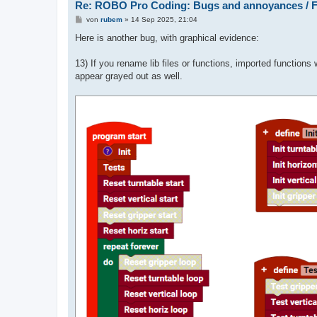
Re: ROBO Pro Coding: Bugs and annoyances / F
B
von
rubem
»
14 Sep 2025, 21:04
e
i
Here is another bug, with graphical evidence:
t
r
a
13) If you rename lib files or functions, imported function
g
appear grayed out as well.