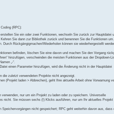
o Coding (RPC):
, erstellen Sie ein oder zwei Funktionen, wechseln Sie zurück zur Hauptdatei u
 Kehren Sie dann zur Bibliothek zurück und benennen Sie die Funktionen um.
en. Durch Rückgängigmachen/Wiederholen können sie wiederhergestellt werden
Funktionen befinden, löschen Sie eine davon und machen Sie den Vorgang rück
hren“ hinzufügen, verschwinden die meisten Funktionen aus der Dropdown-Lis
 Namen „-“.
-Datei einen Parameter hinzufügen, wird die Änderung nicht in der Hauptdatei
n die zuletzt verwendeten Projekte nicht angezeigt.
en (Projekt laden > Abbrechen), geht Ihre aktuelle Arbeit ohne Vorwarnung ve
n verwenden, nur um ein Projekt zu laden oder zu speichern. Universelle
 nicht. Sie müssen sechs (!) Klicks ausführen, nur um Ihr aktuelles Projekt
n Speichervorgängen nicht gespeichert; RPC geht weiterhin davon aus, dass 