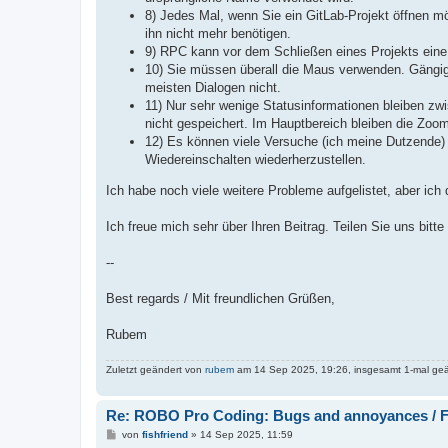
8) Jedes Mal, wenn Sie ein GitLab-Projekt öffnen m
ihn nicht mehr benötigen.
9) RPC kann vor dem Schließen eines Projekts eine 
10) Sie müssen überall die Maus verwenden. Gängige
meisten Dialogen nicht.
11) Nur sehr wenige Statusinformationen bleiben zwi
nicht gespeichert. Im Hauptbereich bleiben die Zoo
12) Es können viele Versuche (ich meine Dutzende) 
Wiedereinschalten wiederherzustellen.
Ich habe noch viele weitere Probleme aufgelistet, aber ich 
Ich freue mich sehr über Ihren Beitrag. Teilen Sie uns bitt
--
Best regards / Mit freundlichen Grüßen,
Rubem
Zuletzt geändert von
rubem
am 14 Sep 2025, 19:26, insgesamt 1-mal geä
Re: ROBO Pro Coding: Bugs and annoyances / F
B
von
fishfriend
»
14 Sep 2025, 11:59
e