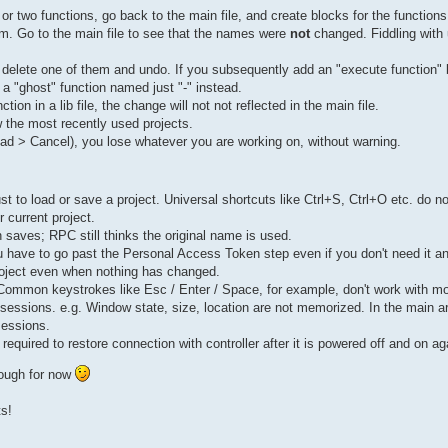
e or two functions, go back to the main file, and create blocks for the function
m. Go to the main file to see that the names were
not
changed. Fiddling with
le, delete one of them and undo. If you subsequently add an "execute function"
 a "ghost" function named just "-" instead.
tion in a lib file, the change will not not reflected in the main file.
w the most recently used projects.
load > Cancel), you lose whatever you are working on, without warning.
t to load or save a project. Universal shortcuts like Ctrl+S, Ctrl+O etc. do no
r current project.
 saves; RPC still thinks the original name is used.
u have to go past the Personal Access Token step even if you don't need it a
roject even when nothing has changed.
Common keystrokes like Esc / Enter / Space, for example, don't work with mo
sessions. e.g. Window state, size, location are not memorized. In the main ar
sessions.
uired to restore connection with controller after it is powered off and on ag
nough for now
s!