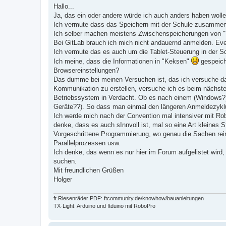
i
Hallo...
t
Ja, das ein oder andere würde ich auch anders haben wolle
r
a
Ich vermute dass das Speichern mit der Schule zusammen
g
Ich selber machen meistens Zwischenspeicherungen von 
Bei GitLab brauch ich mich nicht andauernd anmelden. Eve
Ich vermute das es auch um die Tablet-Steuerung in der Sc
Ich meine, dass die Informationen in "Keksen"
gespeiche
Browsereinstellungen?
Das dumme bei meinen Versuchen ist, das ich versuche da
Kommunikation zu erstellen, versuche ich es beim nächste
Betriebssystem in Verdacht. Ob es nach einem (Windows?) U
Geräte??). So dass man einmal den längeren Anmeldezykl
Ich werde mich nach der Convention mal intensiver mit Ro
denke, dass es auch sInnvoll ist, mal so eine Art kleines 
Vorgeschrittene Programmierung, wo genau die Sachen rein
Parallelprozessen usw.
Ich denke, das wenn es nur hier im Forum aufgelistet wird, 
suchen.
Mit freundlichen Grüßen
Holger
ft Riesenräder PDF: ftcommunity.de/knowhow/bauanleitungen
TX-Light: Arduino und ftduino mit RoboPro