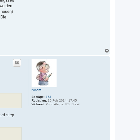
ungszeit
a
 werden
t
e
n neuen)
n
 Die
v
o
n
p
h
g
-
b
e
N
r
a
l
c
i
n
h
o
b
e
n
rubem
Beiträge:
373
Registriert:
10 Feb 2014, 17:45
Wohnort:
Porto Alegre, RS, Brasil
ard step