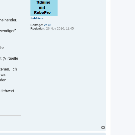
b
e
n
fishfriend
einender.
Beiträge:
2578
Registriert:
26 Nov 2010, 11:45
wendiger".
ie
 (Virtuelle
tehen. Ich
 wie
 den
Stichwort
N
a