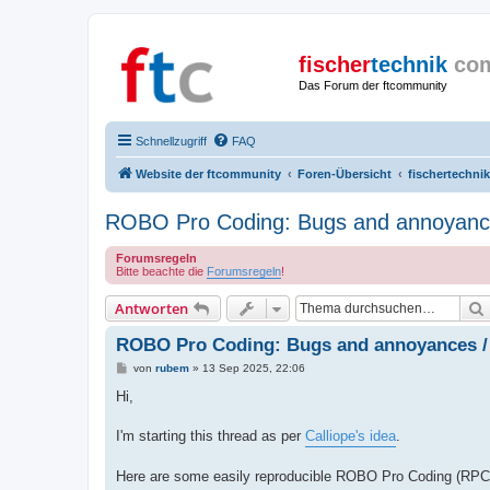
fischer
technik
co
Das Forum der ftcommunity
Schnellzugriff
FAQ
Website der ftcommunity
Foren-Übersicht
fischertechnik
ROBO Pro Coding: Bugs and annoyance
Forumsregeln
Bitte beachte die
Forumsregeln
!
Antworten
ROBO Pro Coding: Bugs and annoyances / 
B
von
rubem
»
13 Sep 2025, 22:06
e
i
Hi,
t
r
a
I'm starting this thread as per
Calliope's idea
.
g
Here are some easily reproducible ROBO Pro Coding (RPC