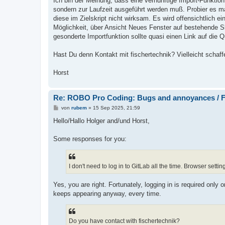
Ich bin der Meinung, dass eine vernünftige Import-Funktio
sondern zur Laufzeit ausgeführt werden muß. Probier es m
diese im Zielskript nicht wirksam. Es wird offensichtlich e
Möglichkeit, über Ansicht Neues Fenster auf bestehende Sk
gesonderte Importfunktion sollte quasi einen Link auf die Qu
Hast Du denn Kontakt mit fischertechnik? Vielleicht schaffe
Horst
Re: ROBO Pro Coding: Bugs and annoyances / F
B
von
rubem
»
15 Sep 2025, 21:59
e
i
Hello/Hallo Holger and/und Horst,
t
r
a
Some responses for you:
g
I don't need to log in to GitLab all the time. Browser setti
Yes, you are right. Fortunately, logging in is required only
keeps appearing anyway, every time.
Do you have contact with fischertechnik?