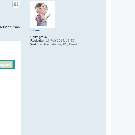
c
h
o
b
e
n
unctions may
rubem
Beiträge:
373
Registriert:
10 Feb 2014, 17:45
Wohnort:
Porto Alegre, RS, Brasil