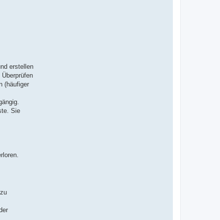
nd erstellen
 Überprüfen
 (häufiger
gängig.
te. Sie
rloren.
 zu
der