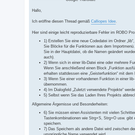
Hallo,
Ich eröffne diesen Thread gemäß
Calliopes Idee
.
Hier sind einige leicht reproduzierbare Fehler im ROBO Pr
1) Erstellen Sie eine neue Codedatei im Ordner „lib“
Sie Blöcke für die Funktionen aus dem Importmenü.
Sie in der Hauptdatei, ob die Namen geändert wurd
auch).
2) Wenn sich in einer lib-Datei eine oder mehrere 
Wenn Sie anschließend einen Block „Funktion ausfü
erhalten stattdessen eine „Geisterfunktion“ mit dem
3) Wenn Sie einer vorhandenen Funktion in einer lib
übernommen.
4) Im Dialogfeld „Zuletzt verwendete Projekte“ werde
5) Selbst wenn Sie das Laden Ihres Projekts abbrech
Allgemeine Ärgernisse und Besonderheiten:
6) Sie müssen einen Assistenten mit vielen Schritte
Tastenkombinationen wie Strg+S, Strg+O usw. gibt es
speichern.
7) Das Speichern als andere Datei wird zwischen de
ursprüngliche Name verwendet wird.