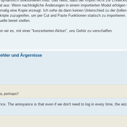
n dynamisch funktionieren muß. Das heißt, dass der Import nicht zur Entwickl
al aus: Wenn nachträgliche Änderungen in einem importierten Modul erfolgen
inmalig eine Kopie erzeugt. Ich sehe da dann keinen Unterschied zu der (tolle
ripte zuzugreifen, um per Cut and Paste Funktionen statisch zu importieren.
elle bereit stellen.
n wir es, mit einer "konzertierten Aktion", uns Gehör zu verschaffen.
ehler und Ärgernisse
ngs, perhaps?
 once. The annoyance is that even if we don't need to log in every time, the wiz