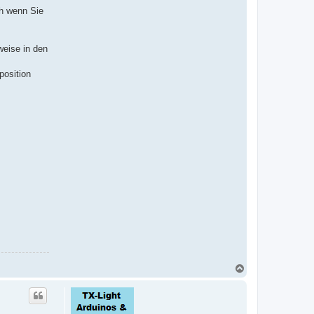
ch wenn Sie
weise in den
position
N
a
c
h
o