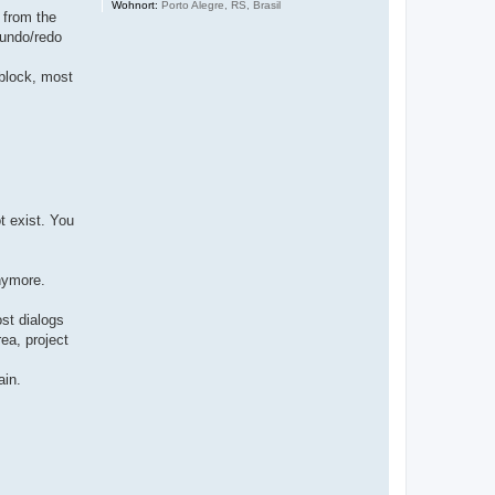
Wohnort:
Porto Alegre, RS, Brasil
s from the
 undo/redo
 block, most
t exist. You
nymore.
st dialogs
ea, project
ain.