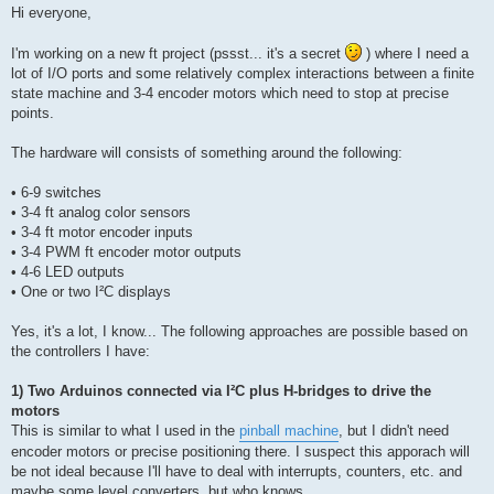
a
Hi everyone,
g
I'm working on a new ft project (pssst... it's a secret
) where I need a
lot of I/O ports and some relatively complex interactions between a finite
state machine and 3-4 encoder motors which need to stop at precise
points.
The hardware will consists of something around the following:
• 6-9 switches
• 3-4 ft analog color sensors
• 3-4 ft motor encoder inputs
• 3-4 PWM ft encoder motor outputs
• 4-6 LED outputs
• One or two I²C displays
Yes, it's a lot, I know... The following approaches are possible based on
the controllers I have:
1) Two Arduinos connected via I²C plus H-bridges to drive the
motors
This is similar to what I used in the
pinball machine
, but I didn't need
encoder motors or precise positioning there. I suspect this apporach will
be not ideal because I'll have to deal with interrupts, counters, etc. and
maybe some level converters, but who knows.