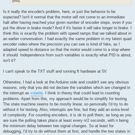
[/list]
Is it really the encoder's problem, here, or just the behavior to be
expected? Isn't it normal that the motor will not come to an immediate
halt after having reached your given number of encoder steps, even if you
put the driver in brake mode? And if it's faster it will take longer to brake. I
think this is exactly the problem with speed ramps that we talked about in
an earlier conversation. I had exactly the same problem in my latest quad
encoder video where the precision you can see is kind of fake, as I
adapted speed to distance so that the motor would come to a stop where
it should. Independence from such variables is exactly what PID is about,
isn't it?
I can't speak to the TXT stuff and running ft hardware at 5V.
Otherwise, I had a look at the Arduino side and couldn't see any obvious
reasons, only that you did not declare the variables which are changed in
the interrupt as
volatile
. I think in theory that could lead to counting
problems. Apart from this, my approach would be to simplify for testing.
The state machine seems to be mostly linear, so personally I'd try to do
without it for testing. Also, interrupts are fine, but they add an extra level
of complexity. For counting encoders, it is ok to poll them, as long as you
are sure the polling takes place at least every n/2 seconds, with n being
the minimum delay between two signal changes. So at least for
debugging, I'd try to do without them at first, and handle the two states in