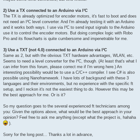
2) Use a TX connected to an Arduino via I²C
The TX is already optimized for encoder motors, it's fast to boot and does
not need an I²C level converter. And I'm already testing it with an Arduino
and it works both ways. I use via I²C to send input signals to the Arduino
use it to control the encoder motors. But doing complex logic with Robo
Pro and its flowcharts is quite cumbersome and impenetrable for me.
3) Use a TXT (not 4.0) connected to an Arduino via I²C
Same as 2, but with the obvious TXT hardware advantages, WLAN, etc.
Seems to need a level converter for the I²C, though. (At least that's what I
can infer from this forum, please correct me if I'm wrong here.) An
interesting possibility would be to use a C/C++ compiler. I see C# is also
possible using Nanoframework. I have lots of backgound with these 3
languages and their environments, but no experience with the specific ft
setup, and I reckon it's not the easiest thing to do. However this may be
the best approach for me. Or is it?
So my question goes to the several experienced ft technicians among
you: Given the options above, what would be the best approach in your
opinion? Feel free to ask me anything (except what the project is, hahaha
).
Sorry for the long post... Thanks a lot in advance,