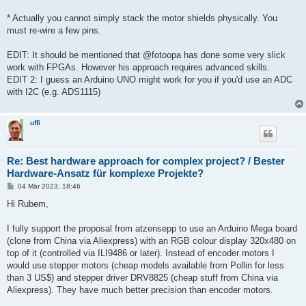
* Actually you cannot simply stack the motor shields physically. You
must re-wire a few pins.
EDIT: It should be mentioned that @fotoopa has done some very slick
work with FPGAs. However his approach requires advanced skills.
EDIT 2: I guess an Arduino UNO might work for you if you'd use an ADC
with I2C (e.g. ADS1115)
uffi
Re: Best hardware approach for complex project? / Bester
Hardware-Ansatz für komplexe Projekte?
B
04 Mär 2023, 18:46
e
i
Hi Rubem,
t
r
a
I fully support the proposal from atzensepp to use an Arduino Mega board
g
(clone from China via Aliexpress) with an RGB colour display 320x480 on
top of it (controlled via ILI9486 or later). Instead of encoder motors I
would use stepper motors (cheap models available from Pollin for less
than 3 US$) and stepper driver DRV8825 (cheap stuff from China via
Aliexpress). They have much better precision than encoder motors.