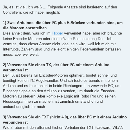
Ja, es ist viel, ich weiß ... Folgende Ansätze sind basierend auf den
Controllern, die ich habe, möglich:
1) Zwei Arduinos, die über I²C plus H-Brücken verbunden sind, um
die Motoren anzutreiben
Dies ähnelt dem, was ich im
Flipper
verwendet habe, aber ich brauchte
keine Encoder-Motoren oder eine präzise Positionierung Dort. Ich
vermute, dass dieser Ansatz nicht ideal sein wird, weil ich mich mit
Interrupts, Zählern usw. und vielleicht einigen Pegelwandlern befassen
muss, aber wer weiß.
2) Verwenden Sie einen TX, der über I²C mit einem Arduino
verbunden ist
Der TX ist bereits für Encoder-Motoren optimiert, bootet schnell und
benötigt keinen I²C-Pegelwandler. Und ich teste es bereits mit einem
Arduino und es funktioniert in beide Richtungen. Ich verwende I²C, um
Eingangssignale an den Arduino zu senden, um damit die Encoder-
Motoren zu steuern. Aber komplexe Logik mit Robo Pro und seinen
Flussdiagrammen zu machen, ist ziemlich umständlich und
undurchdringlich für mich.
3) Verwenden Sie ein TXT (nicht 4.0), das über I²C mit einem Arduino
verbunden ist
Wie 2, aber mit den offensichtlichen Vorteilen der TXT-Hardware, WLAN