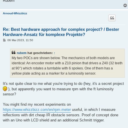
Rubem
Arnoud-Whizzbizz
Re: Best hardware approach for complex project? / Bester
Hardware-Ansatz für komplexe Projekte?
B
06 Mai 2023, 11:50
e
i
t
rubem
hat geschrieben:
↑
r
a
My two POCs are shown below. The mechanics of both models are
g
identical: An encoder motor with a Z10 pinion that drives a Z40 (32 teeth
at 90°) which rotates a turntable with 6 spokes. One of them has a
yellow plate acting as a marker for a luminosity sensor.
It's not quite clear to me what you're trying to do (hey, it's a secret project
), but apparently you want to measure rpm with the ft luminosity
sensor?
You might find my recent experiments on
https://www.whizzbizz.com/en/rpm.meter
useful, in which I measure
reflections with dirt cheap IR obstacle sensors. Proof of concept done
with an Uno with LCD shield and an additional Schmitt trigger.