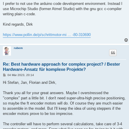
I prefer to not use the arduino code development environment. Instead I
use Microchip Studio (former Atmel Studio) with the gnu gcc c-compiler
writing plain c-code.
Kind regards, Dirk
https://www.pollin.de/p/schrittmotor-mi ... -80-310690
rubem
Re: Best hardware approach for complex project? / Bester
Hardware-Ansatz für komplexe Projekte?
B
04 Mär 2023, 20:14
e
i
Hi Stefan, Jan, Florian and Dirk,
t
r
a
Thank you all for your great answers. Maybe I overstressed the
g
"complex" part a little bit. I don't need super-ultra-high precise positioning,
so maybe the ft encoder motors will do. Of course they are much easier
to assemble in the model. But I'll keep the idea of using steppers if the
encoder motors prove to be too imprecise.
The controller will have to perform several calculations, take care of 3-4