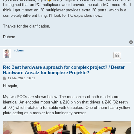
I imagined that an I²C multiplexer would provide the extra I/O I need. But I
think I get it now: an I²C multiplexer provides extra I²C ports, which is a
completely different thing. I'll look for I²C expanders now...
Thanks for the clarification,
Rubem
rubem
Re: Best hardware approach for complex project? / Bester
Hardware-Ansatz für komplexe Projekte?
B
19 Mär 2023, 19:02
e
i
Hi again,
t
r
a
My two POCs are shown below. The mechanics of both models are
g
identical: An encoder motor with a Z10 pinion that drives a Z40 (32 teeth
at 90°) which rotates a turntable with 6 spokes. One of them has a yellow
plate acting as a marker for a luminosity sensor.