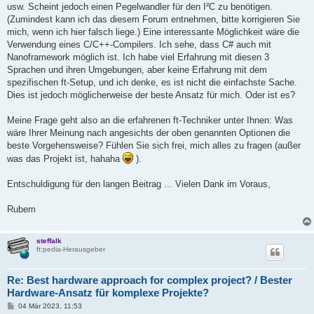
usw. Scheint jedoch einen Pegelwandler für den I²C zu benötigen.
(Zumindest kann ich das diesem Forum entnehmen, bitte korrigieren Sie
mich, wenn ich hier falsch liege.) Eine interessante Möglichkeit wäre die
Verwendung eines C/C++-Compilers. Ich sehe, dass C# auch mit
Nanoframework möglich ist. Ich habe viel Erfahrung mit diesen 3
Sprachen und ihren Umgebungen, aber keine Erfahrung mit dem
spezifischen ft-Setup, und ich denke, es ist nicht die einfachste Sache.
Dies ist jedoch möglicherweise der beste Ansatz für mich. Oder ist es?
Meine Frage geht also an die erfahrenen ft-Techniker unter Ihnen: Was
wäre Ihrer Meinung nach angesichts der oben genannten Optionen die
beste Vorgehensweise? Fühlen Sie sich frei, mich alles zu fragen (außer
was das Projekt ist, hahaha
).
Entschuldigung für den langen Beitrag ... Vielen Dank im Voraus,
Rubem
steffalk
ft:pedia-Herausgeber
Re: Best hardware approach for complex project? / Bester
Hardware-Ansatz für komplexe Projekte?
B
04 Mär 2023, 11:53
e