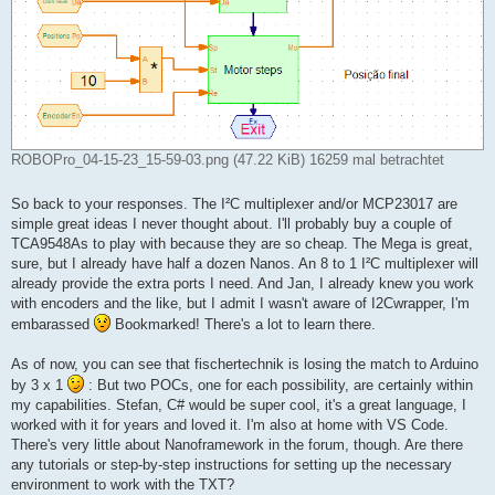
ROBOPro_04-15-23_15-59-03.png (47.22 KiB) 16259 mal betrachtet
So back to your responses. The I²C multiplexer and/or MCP23017 are
simple great ideas I never thought about. I'll probably buy a couple of
TCA9548As to play with because they are so cheap. The Mega is great,
sure, but I already have half a dozen Nanos. An 8 to 1 I²C multiplexer will
already provide the extra ports I need. And Jan, I already knew you work
with encoders and the like, but I admit I wasn't aware of I2Cwrapper, I'm
embarassed
Bookmarked! There's a lot to learn there.
As of now, you can see that fischertechnik is losing the match to Arduino
by 3 x 1
: But two POCs, one for each possibility, are certainly within
my capabilities. Stefan, C# would be super cool, it's a great language, I
worked with it for years and loved it. I'm also at home with VS Code.
There's very little about Nanoframework in the forum, though. Are there
any tutorials or step-by-step instructions for setting up the necessary
environment to work with the TXT?