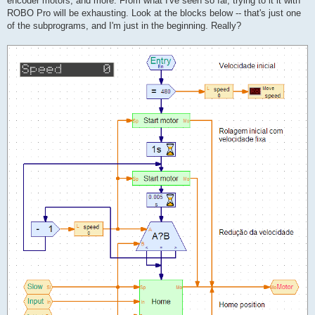
encoder motors, and more. From what I've seen so far, trying to it it with
ROBO Pro will be exhausting. Look at the blocks below -- that's just one
of the subprograms, and I'm just in the beginning. Really?