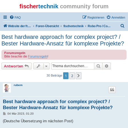
fischer
technik
community forum
FAQ
Registrieren
Anmelden
S
Website der ftcommunity
Foren-Übersicht
fischertechnik
Robo Pro / Computing / Software
u
Best hardware approach for complex project? /
c
Bester Hardware-Ansatz für komplexe Projekte?
h
Forumsregeln
e
Bitte beachte die
Forumsregeln
!
Suche
Erweiterte
Antworten
1
2
Nächste
30 Beiträge
rubem
Best hardware approach for complex project? /
Bester Hardware-Ansatz für komplexe Projekte?
B
04 Mär 2023, 01:20
e
i
(Deutsche Übersetzung im nächsten Post)
t
r