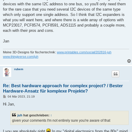
devices with the same I2C address to one bus, so you'll only need them
for the rare case that you need several I2C devices of the same type
which only support one single address. So I think that I2C expanders is
what you will want here, and where there is a wide array of options with
MCP23017, PCF8574, PCF8591, ADS1115 and probably a couple more,
each with their pros and cons.
Jan
Meine 3D-Designs für fischertechnik:
www.printables.com/social/202816-juh
www.thingiverse.com/juh
rubem
Re: Best hardware approach for complex project? / Bester
Hardware-Ansatz für komplexe Projekte?
B
04 Mär 2023, 21:19
e
i
Hi Jan,
t
r
a
juh
hat geschrieben:
↑
g
given your comments I'm not entirely sure you're aware of that
I you are absolutely right
In my "digital electronics from the 80s" mind,