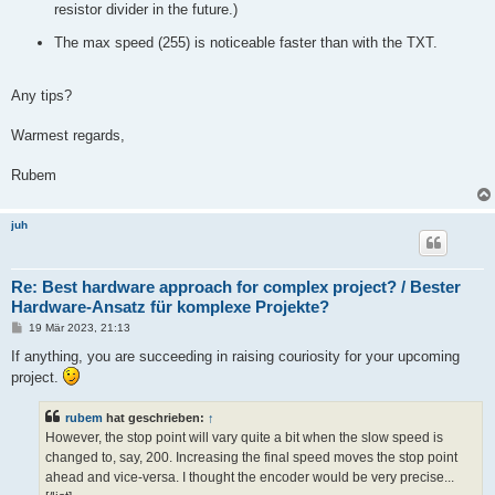
resistor divider in the future.)
The max speed (255) is noticeable faster than with the TXT.
Any tips?
Warmest regards,
Rubem
juh
Re: Best hardware approach for complex project? / Bester
Hardware-Ansatz für komplexe Projekte?
B
19 Mär 2023, 21:13
e
i
If anything, you are succeeding in raising couriosity for your upcoming
t
project.
r
a
g
rubem
hat geschrieben:
↑
However, the stop point will vary quite a bit when the slow speed is
changed to, say, 200. Increasing the final speed moves the stop point
ahead and vice-versa. I thought the encoder would be very precise...