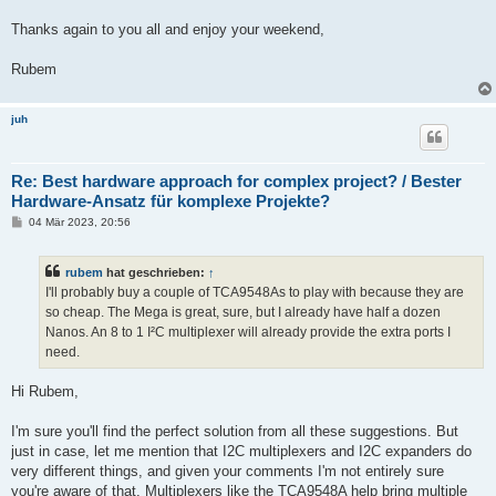
Thanks again to you all and enjoy your weekend,
Rubem
juh
Re: Best hardware approach for complex project? / Bester
Hardware-Ansatz für komplexe Projekte?
B
04 Mär 2023, 20:56
e
i
t
rubem
hat geschrieben:
↑
r
a
I'll probably buy a couple of TCA9548As to play with because they are
g
so cheap. The Mega is great, sure, but I already have half a dozen
Nanos. An 8 to 1 I²C multiplexer will already provide the extra ports I
need.
Hi Rubem,
I'm sure you'll find the perfect solution from all these suggestions. But
just in case, let me mention that I2C multiplexers and I2C expanders do
very different things, and given your comments I'm not entirely sure
you're aware of that. Multiplexers like the TCA9548A help bring multiple