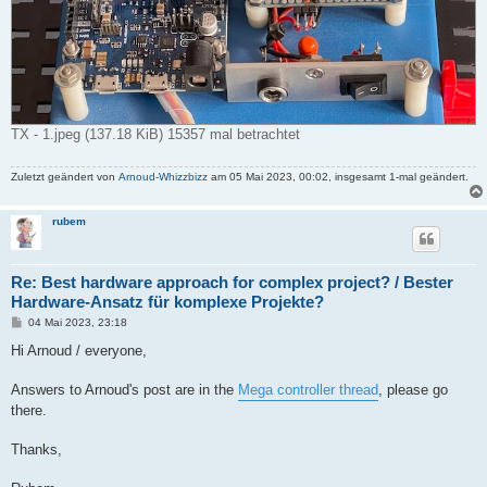
TX - 1.jpeg (137.18 KiB) 15357 mal betrachtet
Zuletzt geändert von
Arnoud-Whizzbizz
am 05 Mai 2023, 00:02, insgesamt 1-mal geändert.
rubem
Re: Best hardware approach for complex project? / Bester
Hardware-Ansatz für komplexe Projekte?
B
04 Mai 2023, 23:18
e
i
Hi Arnoud / everyone,
t
r
a
Answers to Arnoud's post are in the
Mega controller thread
, please go
g
there.
Thanks,