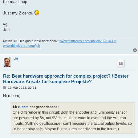
the main loop.
Just my 2 cents.
vg
Jan
Meine 3D-Designs für fischertechnik:
www.printables.com/social/202816-juh
www.thingiverse.com/juh
uffi
Re: Best hardware approach for complex project? / Bester
Hardware-Ansatz für komplexe Projekte?
B
19 Mär 2023, 22:53
e
i
Hi rubem,
t
r
a
rubem
hat geschrieben:
↑
g
One difference in this circuit: Both the encoder and luminosity sensor
are powered by 5V, not 9V since I don't want to overload the Arduino
inputs. (With no oscilloscope I can't measure the actual output levels, so
I'd better play safe. Maybe I'll use a resistor divider in the future.)