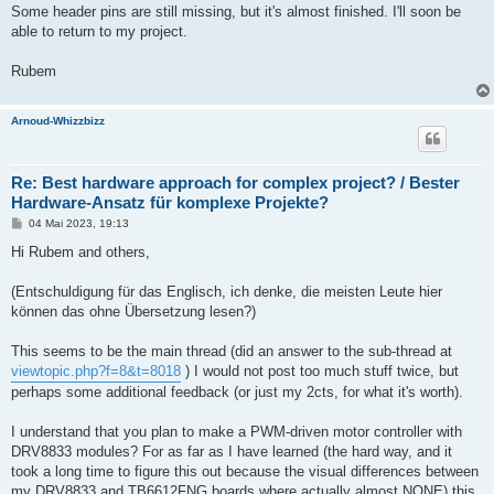
Some header pins are still missing, but it's almost finished. I'll soon be
able to return to my project.
Rubem
Arnoud-Whizzbizz
Re: Best hardware approach for complex project? / Bester
Hardware-Ansatz für komplexe Projekte?
B
04 Mai 2023, 19:13
e
i
Hi Rubem and others,
t
r
a
(Entschuldigung für das Englisch, ich denke, die meisten Leute hier
g
können das ohne Übersetzung lesen?)
This seems to be the main thread (did an answer to the sub-thread at
viewtopic.php?f=8&t=8018
) I would not post too much stuff twice, but
perhaps some additional feedback (or just my 2cts, for what it's worth).
I understand that you plan to make a PWM-driven motor controller with
DRV8833 modules? For as far as I have learned (the hard way, and it
took a long time to figure this out because the visual differences between
my DRV8833 and TB6612FNG boards where actually almost NONE) this