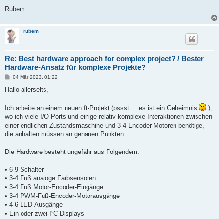
Rubem
rubem
Re: Best hardware approach for complex project? / Bester
Hardware-Ansatz für komplexe Projekte?
B
04 Mär 2023, 01:22
e
i
Hallo allerseits,
t
r
a
Ich arbeite an einem neuen ft-Projekt (pssst ... es ist ein Geheimnis
),
g
wo ich viele I/O-Ports und einige relativ komplexe Interaktionen zwischen
einer endlichen Zustandsmaschine und 3-4 Encoder-Motoren benötige,
die anhalten müssen an genauen Punkten.
Die Hardware besteht ungefähr aus Folgendem:
• 6-9 Schalter
• 3-4 Fuß analoge Farbsensoren
• 3-4 Fuß Motor-Encoder-Eingänge
• 3-4 PWM-Fuß-Encoder-Motorausgänge
• 4-6 LED-Ausgänge
• Ein oder zwei I²C-Displays