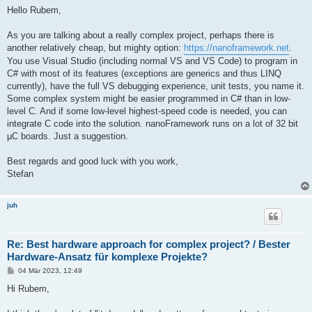
i
Hello Rubem,
t
r
a
As you are talking about a really complex project, perhaps there is
g
another relatively cheap, but mighty option:
https://nanoframework.net
.
You use Visual Studio (including normal VS and VS Code) to program in
C# with most of its features (exceptions are generics and thus LINQ
currently), have the full VS debugging experience, unit tests, you name it.
Some complex system might be easier programmed in C# than in low-
level C. And if some low-level highest-speed code is needed, you can
integrate C code into the solution. nanoFramework runs on a lot of 32 bit
µC boards. Just a suggestion.
Best regards and good luck with you work,
Stefan
juh
Re: Best hardware approach for complex project? / Bester
Hardware-Ansatz für komplexe Projekte?
B
04 Mär 2023, 12:49
e
i
Hi Rubem,
t
r
a