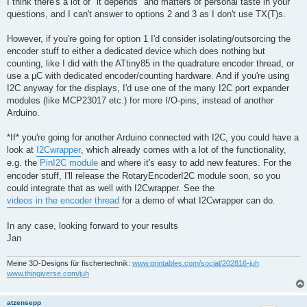
I think there's a lot of "it depends" and matters of personal taste in your
g
questions, and I can't answer to options 2 and 3 as I don't use TX(T)s.
However, if you're going for option 1 I'd consider isolating/outsorcing the
encoder stuff to either a dedicated device which does nothing but
counting, like I did with the ATtiny85 in the quadrature encoder thread, or
use a µC with dedicated encoder/counting hardware. And if you're using
I2C anyway for the displays, I'd use one of the many I2C port expander
modules (like MCP23017 etc.) for more I/O-pins, instead of another
Arduino.
*If* you're going for another Arduino connected with I2C, you could have a
look at
I2Cwrapper
, which already comes with a lot of the functionality,
e.g. the
PinI2C module
and where it's easy to add new features. For the
encoder stuff, I'll release the RotaryEncoderI2C module soon, so you
could integrate that as well with I2Cwrapper. See the
videos in the encoder thread
for a demo of what I2Cwrapper can do.
In any case, looking forward to your results
Jan
Meine 3D-Designs für fischertechnik:
www.printables.com/social/202816-juh
www.thingiverse.com/juh
atzensepp