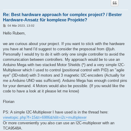
Re: Best hardware approach for complex project? / Bester
Hardware-Ansatz für komplexe Projekte?
B
04 Mär 2023, 13:02
e
i
Hello Rubem,
t
r
a
we are curious about your project. If you want to stick with the hardware
g
you have at hand I'd suggest to consider the propsosal from @juh.
Personally I would try to do it with only one single controller to avoid the
communication between controllers. My approach would be to use an
Arduino Mega with two stacked Motor Shields (*) and a very simple I2C-
Multiplexer which I used to control (positional control with PID) an "agile
eye" (3D-robot) with 3 motors and 3 magnetic I2C-encoders (Actually for
me a Arduino UNO was sufficient). Arduino Mega has enough control pins
for your demand. 4 Motors would also be possible. (If you would like the
code to have a look at it please let me know)
Florian
PS: A simple I2C-Multiplexer I have used is in the thread here:
viewtopic.php?f=15&t=6986&hilit=i2c+multiplexer
Or more conveniently you also can use an I2C-multiplexer with an
TCA9548A.