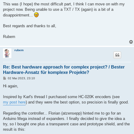
This was (I hope) the most difficult part, I think I can move on with my
project now. Being unable to use a TXT / TX (again) is a bit of a
disappointment...
Best regards and thanks to all,
Rubem
rubem
Re: Best hardware approach for complex project? / Bester
Hardware-Ansatz für komplexe Projekte?
B
02 Mai 2023, 23:10
e
i
Hi again,
t
r
a
Inspired by Karl's thread I purchased some HC-020K encoders (see
g
my post here
) and they were the best option, so precision is finally good.
Regarding the controller... Florian (atzensepp) hinted me to go for an
Arduino Mega instead of expanders. I finally decided to give the idea a
try, so I bought one plus a transparent case and prototype shield, and the
result is this: