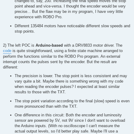
changed to, say, 200. Increasing the final speed moves the stop
point ahead and vice-versa. I thought the encoder would be very
precise... But the flaw may be in my program, I have very little
experience with ROBO Pro.
Different 135484 motors have noticeable different slow speeds and
stop points.
2) The left POC is
Arduino-based
with a DRV8833 motor driver. The
code
is quite straightforward, using a finite state machine arranged to
perform the functions similar to the ROBO Pro program. An external
interrupt counts the pulses sent by the encoder. But the result are
different:
The precision is lower. The stop point is less consistent and may
vary quite a bit. Maybe there is something wrong with my code
when reading the encoder pulses? I expected at least similar
results to those with the TXT.
The stop point variation according to the final (slow) speed is even
more pronounced than with the TXT.
One difference in this circuit: Both the encoder and luminosity
sensor are powered by 5V, not 9V since I don't want to overload
the Arduino inputs. (With no oscilloscope I can't measure the
actual output levels, so I'd better play safe. Maybe I'll use a