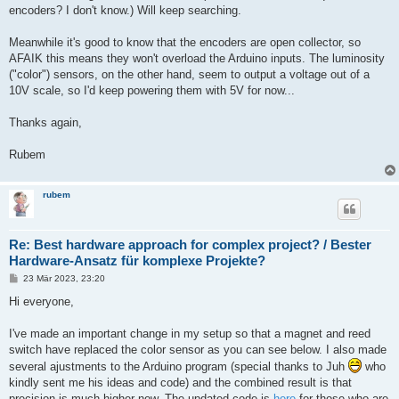
encoders? I don't know.) Will keep searching.
Meanwhile it's good to know that the encoders are open collector, so
AFAIK this means they won't overload the Arduino inputs. The luminosity
("color") sensors, on the other hand, seem to output a voltage out of a
10V scale, so I'd keep powering them with 5V for now...
Thanks again,
Rubem
rubem
Re: Best hardware approach for complex project? / Bester
Hardware-Ansatz für komplexe Projekte?
B
23 Mär 2023, 23:20
e
i
Hi everyone,
t
r
a
I've made an important change in my setup so that a magnet and reed
g
switch have replaced the color sensor as you can see below. I also made
several ajustments to the Arduino program (special thanks to Juh
who
kindly sent me his ideas and code) and the combined result is that
precision is much higher now. The updated code is
here
for those who are