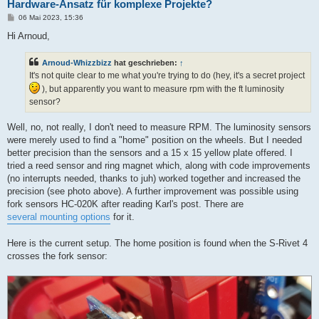
Hardware-Ansatz für komplexe Projekte?
B
06 Mai 2023, 15:36
e
i
Hi Arnoud,
t
r
a
Arnoud-Whizzbizz
hat geschrieben:
↑
g
It's not quite clear to me what you're trying to do (hey, it's a secret project
), but apparently you want to measure rpm with the ft luminosity
sensor?
Well, no, not really, I don't need to measure RPM. The luminosity sensors
were merely used to find a "home" position on the wheels. But I needed
better precision than the sensors and a 15 x 15 yellow plate offered. I
tried a reed sensor and ring magnet which, along with code improvements
(no interrupts needed, thanks to juh) worked together and increased the
precision (see photo above). A further improvement was possible using
fork sensors HC-020K after reading Karl's post. There are
several mounting options
for it.
Here is the current setup. The home position is found when the S-Rivet 4
crosses the fork sensor: