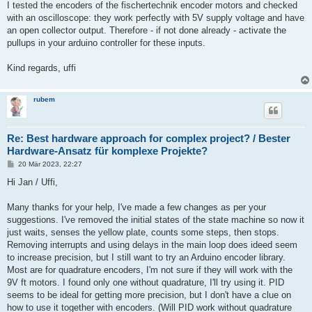
I tested the encoders of the fischertechnik encoder motors and checked
with an oscilloscope: they work perfectly with 5V supply voltage and have
an open collector output. Therefore - if not done already - activate the
pullups in your arduino controller for these inputs.
Kind regards, uffi
rubem
Re: Best hardware approach for complex project? / Bester
Hardware-Ansatz für komplexe Projekte?
B
20 Mär 2023, 22:27
e
i
Hi Jan / Uffi,
t
r
a
Many thanks for your help, I've made a few changes as per your
g
suggestions. I've removed the initial states of the state machine so now it
just waits, senses the yellow plate, counts some steps, then stops.
Removing interrupts and using delays in the main loop does ideed seem
to increase precision, but I still want to try an Arduino encoder library.
Most are for quadrature encoders, I'm not sure if they will work with the
9V ft motors. I found only one without quadrature, I'll try using it. PID
seems to be ideal for getting more precision, but I don't have a clue on
how to use it together with encoders. (Will PID work without quadrature