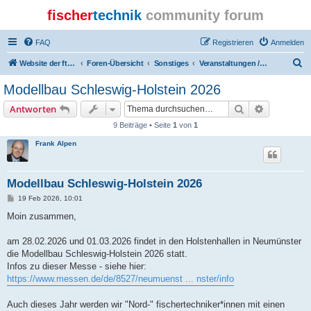
fischer
technik
community forum
FAQ
Registrieren
Anmelden
S
Website der ftcommunity
Foren-Übersicht
Sonstiges
Veranstaltungen / Events
u
Modellbau Schleswig-Holstein 2026
c
Suche
Erweiterte
Antworten
h
9 Beiträge • Seite
1
von
1
e
Frank Alpen
Modellbau Schleswig-Holstein 2026
B
19 Feb 2026, 10:01
e
i
Moin zusammen,
t
r
a
am 28.02.2026 und 01.03.2026 findet in den Holstenhallen in Neumünster
g
die Modellbau Schleswig-Holstein 2026 statt.
Infos zu dieser Messe - siehe hier:
https://www.messen.de/de/8527/neumuenst ... nster/info
Auch dieses Jahr werden wir "Nord-" fischertechniker*innen mit einen