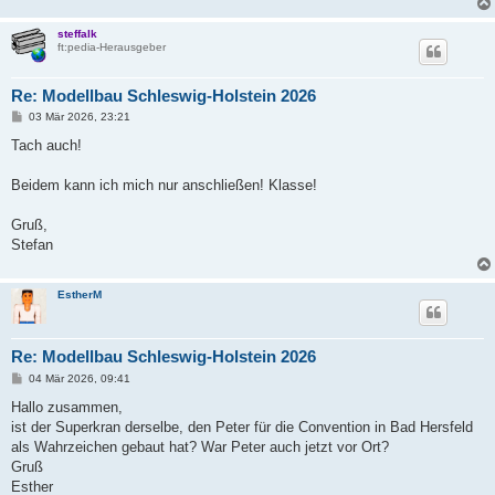
steffalk
ft:pedia-Herausgeber
Re: Modellbau Schleswig-Holstein 2026
B
03 Mär 2026, 23:21
e
i
Tach auch!
t
r
a
Beidem kann ich mich nur anschließen! Klasse!
g
Gruß,
Stefan
EstherM
Re: Modellbau Schleswig-Holstein 2026
B
04 Mär 2026, 09:41
e
i
Hallo zusammen,
t
ist der Superkran derselbe, den Peter für die Convention in Bad Hersfeld
r
a
als Wahrzeichen gebaut hat? War Peter auch jetzt vor Ort?
g
Gruß
Esther