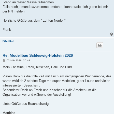
Stand an dieser Messe teilnehmen.
Falls noch jemand dazukommen möchte, kann er/sie sich gerne bei mir
per PN melden.
Herzliche Grüße aus dem "Echten Norden"
Frank
FiTeN3rd
Re: Modellbau Schleswig-Holstein 2026
B
02 Mär 2026, 20:49
e
i
Moin Christine, Frank, Krischan, Pele und Dirk!
t
r
a
Vielen Dank für die tolle Zeit mit Euch am vergangenen Wochenende, das
g
waren wirklich 2 schöne Tage mit super Modellen, guter Laune und vielen
interessierten Besuchern.
Besonderer Dank an Frank und Krischan für die Arbeiten um die
Organisation vor und während der Ausstellung!
Liebe Grüße aus Braunschweig,
Matthias