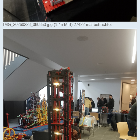
IMG_20260228_080850.jpg (1.45 MiB) 27422 mal betrachtet