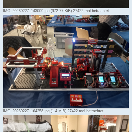
IMG_20260227_143009.jpg (972.77 KiB) 27422 mal betrachtet
IMG_20260227_164258.jpg (1.4 MiB) 27422 mal betrachtet