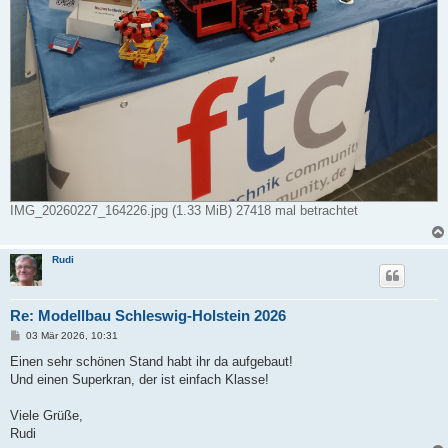
IMG_20260227_164226.jpg (1.33 MiB) 27418 mal betrachtet
Rudi
Re: Modellbau Schleswig-Holstein 2026
B
03 Mär 2026, 10:31
e
i
Einen sehr schönen Stand habt ihr da aufgebaut!
t
Und einen Superkran, der ist einfach Klasse!
r
a
g
Viele Grüße,
Rudi