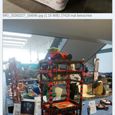
IMG_20260227_164045.jpg (1.15 MiB) 27418 mal betrachtet