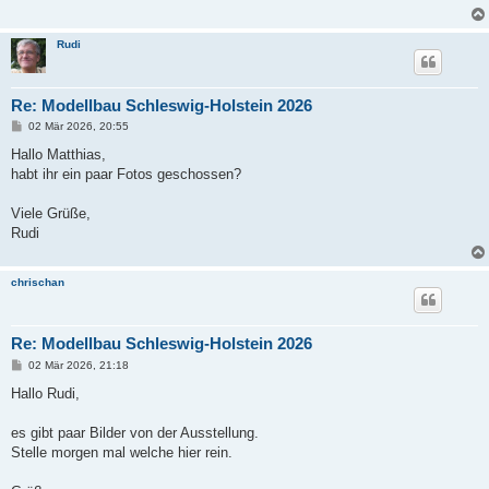
Rudi
Re: Modellbau Schleswig-Holstein 2026
B
02 Mär 2026, 20:55
e
i
Hallo Matthias,
t
habt ihr ein paar Fotos geschossen?
r
a
g
Viele Grüße,
Rudi
chrischan
Re: Modellbau Schleswig-Holstein 2026
B
02 Mär 2026, 21:18
e
i
Hallo Rudi,
t
r
a
es gibt paar Bilder von der Ausstellung.
g
Stelle morgen mal welche hier rein.