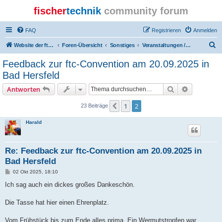
fischer
technik
community forum
FAQ
Registrieren
Anmelden
S
Website der ftcommunity
Foren-Übersicht
Sonstiges
Veranstaltungen / Events
u
Feedback zur ftc-Convention am 20.09.2025 in
c
Bad Hersfeld
h
Suche
Erweiterte
Antworten
e
1
2
Vorherige
23 Beiträge
Harald
Re: Feedback zur ftc-Convention am 20.09.2025 in
Bad Hersfeld
B
02 Okt 2025, 18:10
e
i
Ich sag auch ein dickes großes Dankeschön.
t
r
a
Die Tasse hat hier einen Ehrenplatz.
g
Vom Frühstück bis zum Ende alles prima. Ein Wermutstropfen war