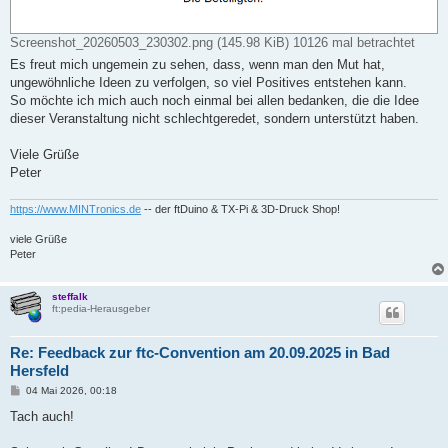
Screenshot_20260503_230302.png (145.98 KiB) 10126 mal betrachtet
Es freut mich ungemein zu sehen, dass, wenn man den Mut hat,
ungewöhnliche Ideen zu verfolgen, so viel Positives entstehen kann.
So möchte ich mich auch noch einmal bei allen bedanken, die die Idee
dieser Veranstaltung nicht schlechtgeredet, sondern unterstützt haben.
Viele Grüße
Peter
https://www.MINTronics.de
-- der ftDuino & TX-Pi & 3D-Druck Shop!
viele Grüße
Peter
steffalk
ft:pedia-Herausgeber
Re: Feedback zur ftc-Convention am 20.09.2025 in Bad
Hersfeld
B
04 Mai 2026, 00:18
e
i
Tach auch!
t
r