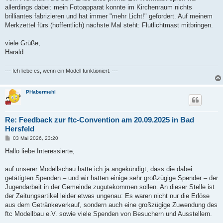
allerdings dabei: mein Fotoapparat konnte im Kirchenraum nichts
brilliantes fabrizieren und hat immer "mehr Licht!" gefordert. Auf meinem
Merkzettel fürs (hoffentlich) nächste Mal steht: Flutlichtmast mitbringen.
viele Grüße,
Harald
--- Ich liebe es, wenn ein Modell funktioniert. ---
PHabermehl
Re: Feedback zur ftc-Convention am 20.09.2025 in Bad
Hersfeld
B
03 Mai 2026, 23:20
e
i
Hallo liebe Interessierte,
t
r
a
auf unserer Modellschau hatte ich ja angekündigt, dass die dabei
g
getätigten Spenden – und wir hatten einige sehr großzügige Spender – der
Jugendarbeit in der Gemeinde zugutekommen sollen. An dieser Stelle ist
der Zeitungsartikel leider etwas ungenau: Es waren nicht nur die Erlöse
aus dem Getränkeverkauf, sondern auch eine großzügige Zuwendung des
ftc Modellbau e.V. sowie viele Spenden von Besuchern und Ausstellern.