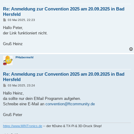
Re: Anmeldung zur Convention 2025 am 20.09.2025 in Bad
Hersfeld
B
03 Mai 2025, 22:23
e
i
Hallo Peter,
t
der Link funktioniert nicht.
r
a
g
Gruß Heinz
PHabermehl
Re: Anmeldung zur Convention 2025 am 20.09.2025 in Bad
Hersfeld
B
03 Mai 2025, 23:24
e
i
Hallo Heinz,
t
da sollte nur dein EMail Programm aufgehen.
r
a
Schreibe eine E-Mail an
convention@ftcommunity.de
g
Gruß Peter
https://www.MINTronics.de
-- der ftDuino & TX-Pi & 3D-Druck Shop!