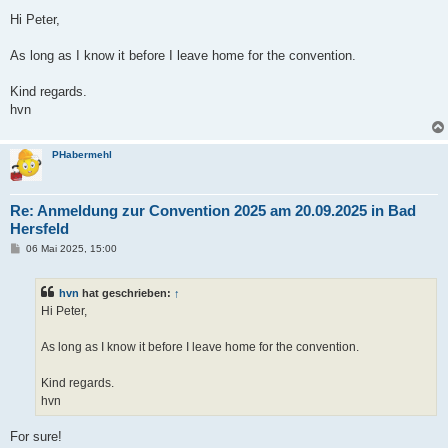
Hi Peter,
As long as I know it before I leave home for the convention.
Kind regards.
hvn
PHabermehl
Re: Anmeldung zur Convention 2025 am 20.09.2025 in Bad
Hersfeld
B
06 Mai 2025, 15:00
e
i
t
hvn
hat geschrieben:
↑
r
a
Hi Peter,
g
As long as I know it before I leave home for the convention.
Kind regards.
hvn
For sure!