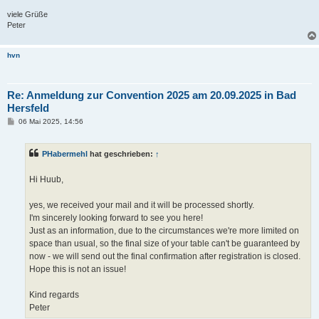
viele Grüße
Peter
hvn
Re: Anmeldung zur Convention 2025 am 20.09.2025 in Bad
Hersfeld
B
06 Mai 2025, 14:56
e
i
t
PHabermehl
hat geschrieben:
↑
r
a
g
Hi Huub,
yes, we received your mail and it will be processed shortly.
I'm sincerely looking forward to see you here!
Just as an information, due to the circumstances we're more limited on
space than usual, so the final size of your table can't be guaranteed by
now - we will send out the final confirmation after registration is closed.
Hope this is not an issue!
Kind regards
Peter