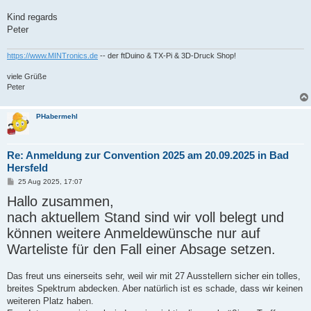
Kind regards
Peter
https://www.MINTronics.de
-- der ftDuino & TX-Pi & 3D-Druck Shop!
viele Grüße
Peter
PHabermehl
Re: Anmeldung zur Convention 2025 am 20.09.2025 in Bad
Hersfeld
B
25 Aug 2025, 17:07
e
Hallo zusammen,
i
t
nach aktuellem Stand sind wir voll belegt und
r
a
können weitere Anmeldewünsche nur auf
g
Warteliste für den Fall einer Absage setzen.
Das freut uns einerseits sehr, weil wir mit 27 Ausstellern sicher ein tolles,
breites Spektrum abdecken. Aber natürlich ist es schade, dass wir keinen
weiteren Platz haben.