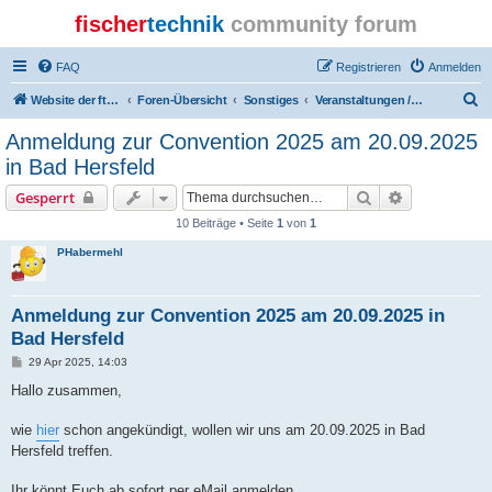
fischer
technik
community forum
FAQ
Registrieren
Anmelden
S
Website der ftcommunity
Foren-Übersicht
Sonstiges
Veranstaltungen / Events
u
Anmeldung zur Convention 2025 am 20.09.2025
c
in Bad Hersfeld
h
Suche
Erweiterte S
Gesperrt
e
10 Beiträge • Seite
1
von
1
PHabermehl
Anmeldung zur Convention 2025 am 20.09.2025 in
Bad Hersfeld
B
29 Apr 2025, 14:03
e
i
Hallo zusammen,
t
r
a
wie
hier
schon angekündigt, wollen wir uns am 20.09.2025 in Bad
g
Hersfeld treffen.
Ihr könnt Euch ab sofort per eMail anmelden.