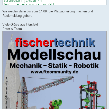
Strombedarf ja/nein *):

Benötigte Leistung ca. in Watt:

Wir werden dann bis zum 14.09. die Platzaufteilung machen und
Anreise Freitag oder Samstag *):

Teilnahme Frühstück am Samstag Anzahl Personen *):

Rückmeldung geben.
Personalisierter Aussteller-Ausweis

Viele Grüße aus Hersfeld
(mit Namen und Nicknamen) ja/nein *):

Peter & Team
Bei mehr als einem personalisierten Ausweis hier bitte Vor- un
Sonstige Anmerkungen/Wünsche:
