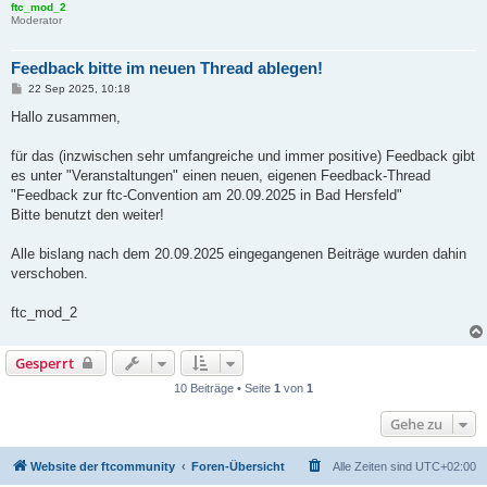
ftc_mod_2
Moderator
Feedback bitte im neuen Thread ablegen!
B
22 Sep 2025, 10:18
e
i
Hallo zusammen,
t
r
a
für das (inzwischen sehr umfangreiche und immer positive) Feedback gibt
g
es unter "Veranstaltungen" einen neuen, eigenen Feedback-Thread
"Feedback zur ftc-Convention am 20.09.2025 in Bad Hersfeld"
Bitte benutzt den weiter!
Alle bislang nach dem 20.09.2025 eingegangenen Beiträge wurden dahin
verschoben.
ftc_mod_2
Gesperrt
10 Beiträge • Seite
1
von
1
Gehe zu
Website der ftcommunity
Foren-Übersicht
Alle Zeiten sind
UTC+02:00