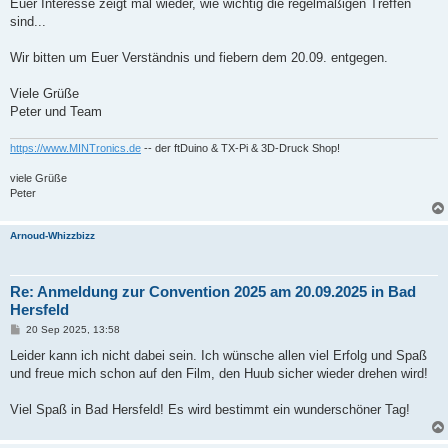
Euer Interesse zeigt mal wieder, wie wichtig die regelmäßigen Treffen
sind...
Wir bitten um Euer Verständnis und fiebern dem 20.09. entgegen.
Viele Grüße
Peter und Team
https://www.MINTronics.de
-- der ftDuino & TX-Pi & 3D-Druck Shop!
viele Grüße
Peter
Arnoud-Whizzbizz
Re: Anmeldung zur Convention 2025 am 20.09.2025 in Bad
Hersfeld
B
20 Sep 2025, 13:58
e
i
Leider kann ich nicht dabei sein. Ich wünsche allen viel Erfolg und Spaß
t
und freue mich schon auf den Film, den Huub sicher wieder drehen wird!
r
a
g
Viel Spaß in Bad Hersfeld! Es wird bestimmt ein wunderschöner Tag!