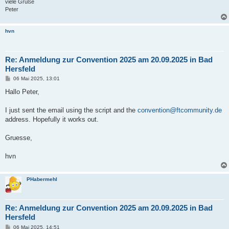
viele Grüße
Peter
hvn
Re: Anmeldung zur Convention 2025 am 20.09.2025 in Bad
Hersfeld
B
06 Mai 2025, 13:01
e
i
Hallo Peter,
t
r
a
I just sent the email using the script and the
convention@ftcommunity.de
g
address. Hopefully it works out.
Gruesse,
hvn
PHabermehl
Re: Anmeldung zur Convention 2025 am 20.09.2025 in Bad
Hersfeld
B
06 Mai 2025, 14:51