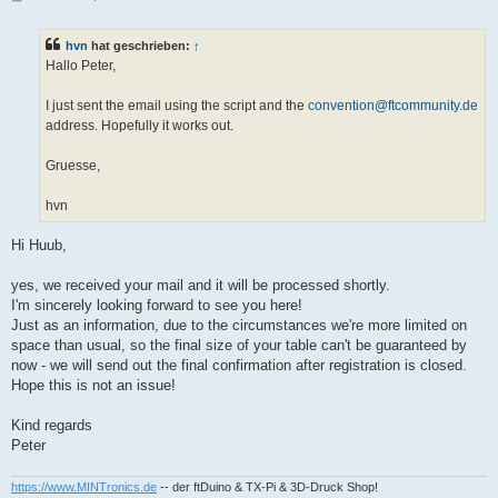
e
i
t
hvn
hat geschrieben:
↑
r
a
Hallo Peter,
g
I just sent the email using the script and the
convention@ftcommunity.de
address. Hopefully it works out.
Gruesse,
hvn
Hi Huub,
yes, we received your mail and it will be processed shortly.
I'm sincerely looking forward to see you here!
Just as an information, due to the circumstances we're more limited on
space than usual, so the final size of your table can't be guaranteed by
now - we will send out the final confirmation after registration is closed.
Hope this is not an issue!
Kind regards
Peter
https://www.MINTronics.de
-- der ftDuino & TX-Pi & 3D-Druck Shop!