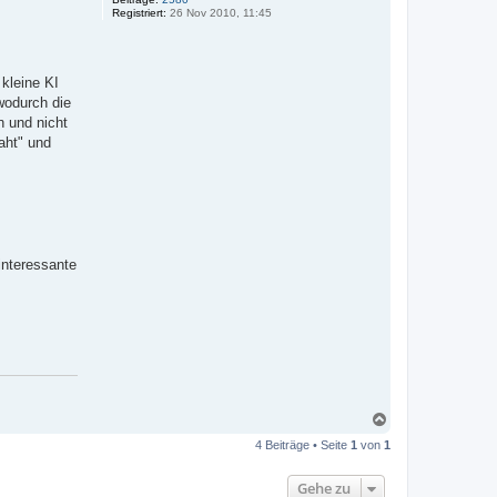
Registriert:
26 Nov 2010, 11:45
kleine KI
wodurch die
n und nicht
aht" und
interessante
N
a
4 Beiträge • Seite
1
von
1
c
h
o
Gehe zu
b