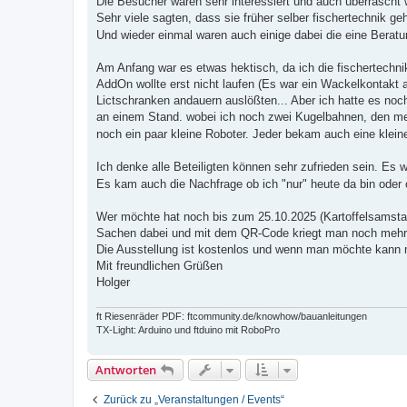
Die Besucher waren sehr interessiert und auch überrascht
Sehr viele sagten, dass sie früher selber fischertechnik ge
Und wieder einmal waren auch einige dabei die eine Beratun
Am Anfang war es etwas hektisch, da ich die fischertechni
AddOn wollte erst nicht laufen (Es war ein Wackelkontakt
Lictschranken andauern auslößten... Aber ich hatte es noc
an einem Stand. wobei ich noch zwei Kugelbahnen, den me
noch ein paar kleine Roboter. Jeder bekam auch eine klein
Ich denke alle Beteiligten können sehr zufrieden sein. Es 
Es kam auch die Nachfrage ob ich "nur" heute da bin oder 
Wer möchte hat noch bis zum 25.10.2025 (Kartoffelsamstag
Sachen dabei und mit dem QR-Code kriegt man noch mehr 
Die Ausstellung ist kostenlos und wenn man möchte kan
Mit freundlichen Grüßen
Holger
ft Riesenräder PDF: ftcommunity.de/knowhow/bauanleitungen
TX-Light: Arduino und ftduino mit RoboPro
Antworten
Zurück zu „Veranstaltungen / Events“