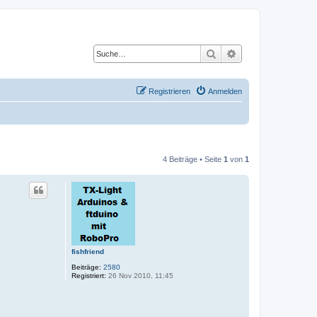
Suche
Erweiterte Suche
Registrieren
Anmelden
4 Beiträge • Seite
1
von
1
fishfriend
Beiträge:
2580
Registriert:
26 Nov 2010, 11:45