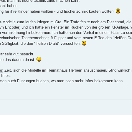
 was man mit fischertechnik alles machen kann.
habt haben.
g für ihre Kinder haben wollten - und fischertechnik kaufen wollten.
k-Modelle zum laufen kriegen mußte. Ein Trafo fehlte noch am Riesenrad, die 
 am Encoder) und ich hatte ein Fenster im Rücken von der großen KI-Anlage, 
h vor Eröffnung hinbekommen. Ich hatte nun den Vorteil in einem Haus zu sei
chanischen Taschenrechner, ft-Flipper und vom neuen E-Tec den "Heißen Dr
e Süßigkeit, die den "Heißen Draht" versuchten.
war sehr gut besucht.
ob das dauern da ist.
) Zeit, sich die Modelle im Heimathaus Herbern anzuschauen. SInd wirklich 
Infos.
n man auch Führungen buchen, wo man noch mehr Infos bekommen kann.