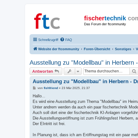
fischer
technik
co
Das Forum der ftcommunity
Schnellzugriff
FAQ
Website der ftcommunity
Foren-Übersicht
Sonstiges
V
Ausstellung zu "Modellbau" in Herbern -
Antworten
Ausstellung zu "Modellbau" in Herbern - D
B
von
fishfriend
»
23 Mär 2025, 21:37
e
i
Hallo...
t
Es wird eine Ausstellung zum Thema "Modellbau" im Heima
r
a
Unter andrem werden da auch ein paar fischertechnik Model
g
Auch soll dort eine der fischertechnik KI-Anlagen vorgeführ
Die Ausstellungseröffnung ist zum Frühlingsfest Herbern, 
Der EIntritt ist frei.
In Planung ist, dass ich am Eröffnungstag mit ein paar meh