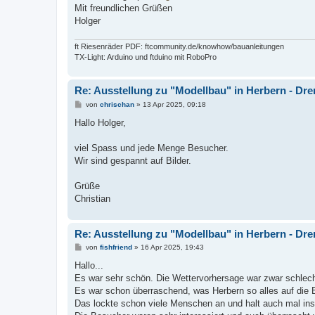
Mit freundlichen Grüßen
Holger
ft Riesenräder PDF: ftcommunity.de/knowhow/bauanleitungen
TX-Light: Arduino und ftduino mit RoboPro
Re: Ausstellung zu "Modellbau" in Herbern - Dre
B
von
chrischan
»
13 Apr 2025, 09:18
e
i
Hallo Holger,
t
r
a
viel Spass und jede Menge Besucher.
g
Wir sind gespannt auf Bilder.
Grüße
Christian
Re: Ausstellung zu "Modellbau" in Herbern - Dre
B
von
fishfriend
»
16 Apr 2025, 19:43
e
i
Hallo...
t
Es war sehr schön. Die Wettervorhersage war zwar schlech
r
a
Es war schon überraschend, was Herbern so alles auf die Be
g
Das lockte schon viele Menschen an und halt auch mal i