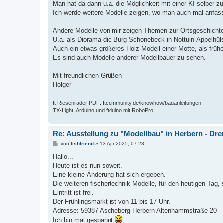
Man hat da dann u.a. die Möglichkeit mit einer KI selber zu
Ich werde weitere Modelle zeigen, wo man auch mal anfas
Andere Modelle von mir zeigen Themen zur Ortsgeschichte
U.a. als Diorama die Burg Schonebeck in Nottuln-Appelhül
Auch ein etwas größeres Holz-Modell einer Motte, als frü
Es sind auch Modelle anderer Modellbauer zu sehen.
Mit freundlichen Grüßen
Holger
ft Riesenräder PDF: ftcommunity.de/knowhow/bauanleitungen
TX-Light: Arduino und ftduino mit RoboPro
Re: Ausstellung zu "Modellbau" in Herbern - Dre
B
von
fishfriend
»
13 Apr 2025, 07:23
e
i
Hallo...
t
Heute ist es nun soweit.
r
a
Eine kleine Änderung hat sich ergeben.
g
Die weiteren fischertechnik-Modelle, für den heutigen Tag
Eintritt ist frei.
Der Frühlingsmarkt ist von 11 bis 17 Uhr.
Adresse: 59387 Ascheberg-Herbern Altenhammstraße 20
Ich bin mal gespannt