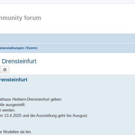
mmunity forum
eranstaltungen / Events
 Drensteinfurt
Suche
Erweiterte Suche
rensteinfurt
thaus Herbern-Drensteinfurt geben.
le ausgestellt.
t werden.
am 13.4.2025 und die Ausstellung geht bis Ausgust.
r Modellen da bin.