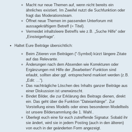
Macht nur neue Themen auf, wenn nicht bereits ein
ähnliches existiert. Im Zweifel nutzt die Suchfunktion oder
fragt das Moderationsteam.
Öffnet neue Themen im passenden Unterforum mit
aussagekräftigem Betreff (= Titel).
Vermeidet inhaltsleere Betreffs wie z.B. „Suche Hilfe“ oder
„Einsteigerfrage“.
Haltet Eure Beiträge übersichtlich:
Beim Zitieren von Beiträgen (“-Symbol) kürzt längere Zitate
auf das Relevante.
Änderungen nach dem Absenden wie Korrekturen oder
Ergänzungen mit Hilfe der „Bearbeiten“-Funktion sind
erlaubt, sollten aber ggf. entsprechend markiert werden (z.B.
„Edit: ...“).
Das nachträgliche Löschen des Inhalts ganzer Beiträge aus
einer Diskussion ist unerwünscht.
Bindet Bilder, die zur Erklärung des Beitrags dienen, direkt
ein. Das geht über die Funktion "Dateianhänge". Zur
Vorstellung eines Modells oder eines besonderen Modellteils
ist unsere Bildersammlung die 1. Wahl..
Überlegt euch eine für euch zutreffende Signatur. Sobald ihr
sie ändert, wird sie in jedem Posting (auch in den älteren)
von euch in der geänderten Form angezeigt.