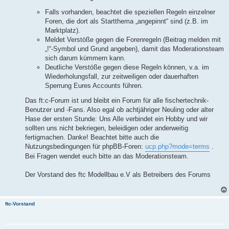
Falls vorhanden, beachtet die speziellen Regeln einzelner
Foren, die dort als Startthema „angepinnt“ sind (z.B. im
Marktplatz).
Meldet Verstöße gegen die Forenregeln (Beitrag melden mit
„!“-Symbol und Grund angeben), damit das Moderationsteam
sich darum kümmern kann.
Deutliche Verstöße gegen diese Regeln können, v.a. im
Wiederholungsfall, zur zeitweiligen oder dauerhaften
Sperrung Eures Accounts führen.
Das ft:c-Forum ist und bleibt ein Forum für alle fischertechnik-
Benutzer und -Fans. Also egal ob achtjähriger Neuling oder alter
Hase der ersten Stunde: Uns Alle verbindet ein Hobby und wir
sollten uns nicht bekriegen, beleidigen oder anderweitig
fertigmachen. Danke! Beachtet bitte auch die
Nutzungsbedingungen für phpBB-Foren:
ucp.php?mode=terms
.
Bei Fragen wendet euch bitte an das Moderationsteam.
Der Vorstand des ftc Modellbau e.V als Betreibers des Forums
ftc-Vorstand