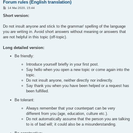
Forum rules (English translation)
B
14 Mai 2020, 15:44
e
i
Short version:
t
r
a
Do not insult anyone and stick to the grammar/ spelling of the language
g
you are writing in. Avoid short answers without meaning or answers that
are not helpful in this topic (off-topic).
Long detailed version:
Be friendly:
Introduce yourself briefly in your first post.
Say hello when you open a new topic or come again into the
topic.
Do not insult anyone, neither directly nor indirectly.
Say thank you when you have been helped or a request has
been fulfilled.
Be tolerant:
Always remember that your counterpart can be very
different from you (age, education, culture etc.).
Do not automatically assume that the person you are talking
to is of bad will; it could also be a misunderstanding.