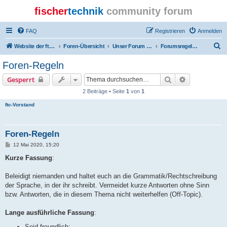
fischer
technik
community forum
FAQ
Registrieren
Anmelden
S
Website der ftcommunity
Foren-Übersicht
Unser Forum - our board
Forumsregeln - board rules
u
Foren-Regeln
c
Suche
Erweiterte S
Gesperrt
h
2 Beiträge • Seite
1
von
1
e
ftc-Vorstand
Foren-Regeln
B
12 Mai 2020, 15:20
e
i
Kurze Fassung
:
t
r
a
Beleidigt niemanden und haltet euch an die Grammatik/Rechtschreibung
g
der Sprache, in der ihr schreibt. Vermeidet kurze Antworten ohne Sinn
bzw. Antworten, die in diesem Thema nicht weiterhelfen (Off-Topic).
Lange ausführliche Fassung
:
Seid freundlich: