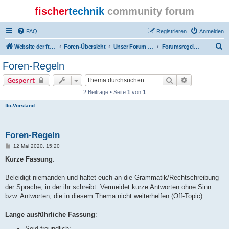
fischer
technik
community forum
FAQ
Registrieren
Anmelden
S
Website der ftcommunity
Foren-Übersicht
Unser Forum - our board
Forumsregeln - board rules
u
Foren-Regeln
c
Suche
Erweiterte S
Gesperrt
h
2 Beiträge • Seite
1
von
1
e
ftc-Vorstand
Foren-Regeln
B
12 Mai 2020, 15:20
e
i
Kurze Fassung
:
t
r
a
Beleidigt niemanden und haltet euch an die Grammatik/Rechtschreibung
g
der Sprache, in der ihr schreibt. Vermeidet kurze Antworten ohne Sinn
bzw. Antworten, die in diesem Thema nicht weiterhelfen (Off-Topic).
Lange ausführliche Fassung
:
Seid freundlich: