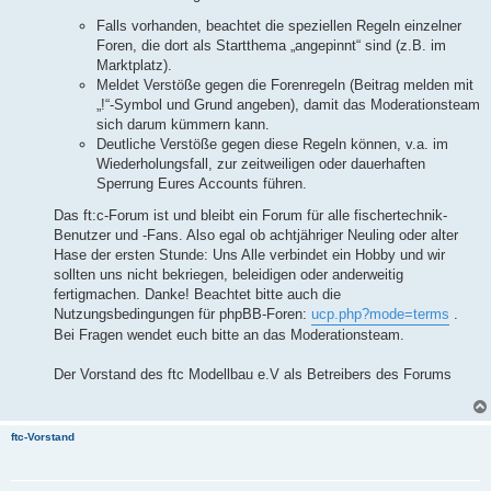
Falls vorhanden, beachtet die speziellen Regeln einzelner
Foren, die dort als Startthema „angepinnt“ sind (z.B. im
Marktplatz).
Meldet Verstöße gegen die Forenregeln (Beitrag melden mit
„!“-Symbol und Grund angeben), damit das Moderationsteam
sich darum kümmern kann.
Deutliche Verstöße gegen diese Regeln können, v.a. im
Wiederholungsfall, zur zeitweiligen oder dauerhaften
Sperrung Eures Accounts führen.
Das ft:c-Forum ist und bleibt ein Forum für alle fischertechnik-
Benutzer und -Fans. Also egal ob achtjähriger Neuling oder alter
Hase der ersten Stunde: Uns Alle verbindet ein Hobby und wir
sollten uns nicht bekriegen, beleidigen oder anderweitig
fertigmachen. Danke! Beachtet bitte auch die
Nutzungsbedingungen für phpBB-Foren:
ucp.php?mode=terms
.
Bei Fragen wendet euch bitte an das Moderationsteam.
Der Vorstand des ftc Modellbau e.V als Betreibers des Forums
ftc-Vorstand