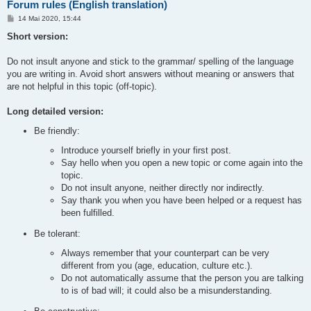
Forum rules (English translation)
B
14 Mai 2020, 15:44
e
i
Short version:
t
r
a
Do not insult anyone and stick to the grammar/ spelling of the language
g
you are writing in. Avoid short answers without meaning or answers that
are not helpful in this topic (off-topic).
Long detailed version:
Be friendly:
Introduce yourself briefly in your first post.
Say hello when you open a new topic or come again into the
topic.
Do not insult anyone, neither directly nor indirectly.
Say thank you when you have been helped or a request has
been fulfilled.
Be tolerant:
Always remember that your counterpart can be very
different from you (age, education, culture etc.).
Do not automatically assume that the person you are talking
to is of bad will; it could also be a misunderstanding.