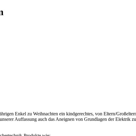
m
hrigen Enkel zu Weihnachten ein kindgerechtes, von Eltern/Großeltern
ch unserer Auffassung auch das Aneignen von Grundlagen der Elektri
ischertechnik-Produkte wie: