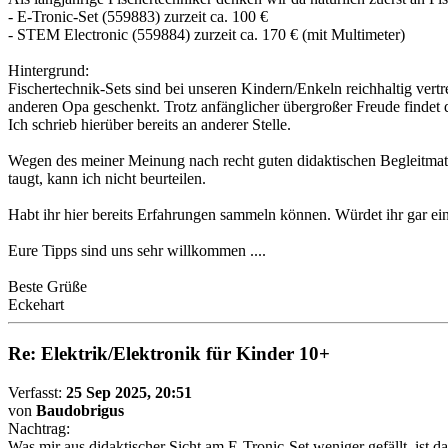
- E-Tronic-Set (559883) zurzeit ca. 100 €
- STEM Electronic (559884) zurzeit ca. 170 € (mit Multimeter)
Hintergrund:
Fischertechnik-Sets sind bei unseren Kindern/Enkeln reichhaltig ver
anderen Opa geschenkt. Trotz anfänglicher übergroßer Freude findet 
Ich schrieb hierüber bereits an anderer Stelle.
Wegen des meiner Meinung nach recht guten didaktischen Begleitmate
taugt, kann ich nicht beurteilen.
Habt ihr hier bereits Erfahrungen sammeln können. Würdet ihr gar ein 
Eure Tipps sind uns sehr willkommen ....
Beste Grüße
Eckehart
Re: Elektrik/Elektronik für Kinder 10+
Verfasst:
25 Sep 2025, 20:51
von
Baudobrigus
Nachtrag:
Was mir aus didaktischer Sicht am E-Tronic-Set weniger gefällt, ist 