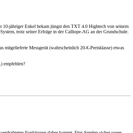
nser 10-jähriger Enkel bekam jüngst den TXT 4.0 Hightech von seinem
System, trotz seiner Erfolge in der Calliope-AG an der Grundschule.
 mitgelieferte Messgerät (wahrscheinlich 20-€-Preisklasse) etwas
..) empfehlen?
st verdrahteten Funktionen daher kommt. Fürs Spielen sicher super