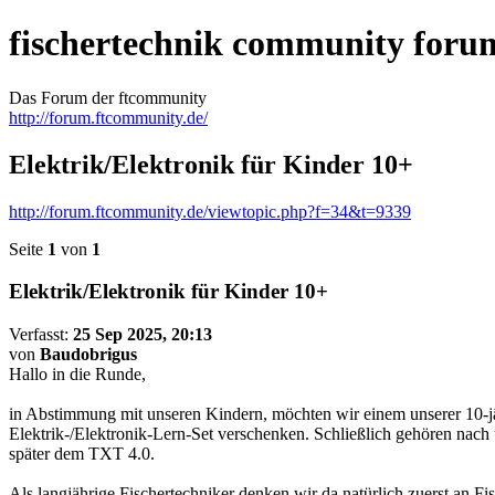
fischertechnik community foru
Das Forum der ftcommunity
http://forum.ftcommunity.de/
Elektrik/Elektronik für Kinder 10+
http://forum.ftcommunity.de/viewtopic.php?f=34&t=9339
Seite
1
von
1
Elektrik/Elektronik für Kinder 10+
Verfasst:
25 Sep 2025, 20:13
von
Baudobrigus
Hallo in die Runde,
in Abstimmung mit unseren Kindern, möchten wir einem unserer 10-jä
Elektrik-/Elektronik-Lern-Set verschenken. Schließlich gehören na
später dem TXT 4.0.
Als langjährige Fischertechniker denken wir da natürlich zuerst an F