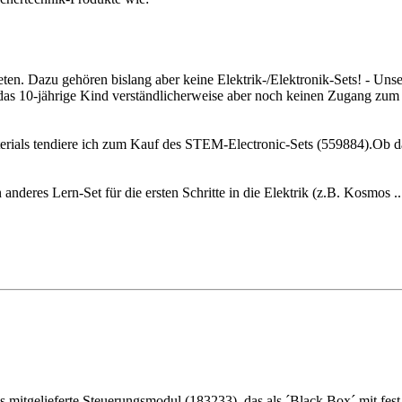
treten. Dazu gehören bislang aber keine Elektrik-/Elektronik-Sets! - U
das 10-jährige Kind verständlicherweise aber noch keinen Zugang zum 
rials tendiere ich zum Kauf des STEM-Electronic-Sets (559884).Ob das
anderes Lern-Set für die ersten Schritte in die Elektrik (z.B. Kosmos .
das mitgelieferte Steuerungsmodul (183233), das als ´Black Box´ mit fe