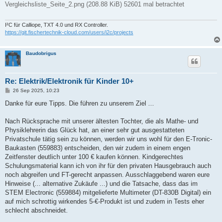
Vergleichsliste_Seite_2.png (208.88 KiB) 52601 mal betrachtet
I²C für Calliope, TXT 4.0 und RX Controller.
https://git.fischertechnik-cloud.com/users/i2c/projects
Baudobrigus
Re: Elektrik/Elektronik für Kinder 10+
B
26 Sep 2025, 10:23
e
i
Danke für eure Tipps. Die führen zu unserem Ziel ...
t
r
a
Nach Rücksprache mit unserer ältesten Tochter, die als Mathe- und
g
Physiklehrerin das Glück hat, an einer sehr gut ausgestatteten
Privatschule tätig sein zu können, werden wir uns wohl für den E-Tronic-
Baukasten (559883) entscheiden, den wir zudem in einem engen
Zeitfenster deutlich unter 100 € kaufen können. Kindgerechtes
Schulungsmaterial kann ich von ihr für den privaten Hausgebrauch auch
noch abgreifen und FT-gerecht anpassen. Ausschlaggebend waren eure
Hinweise (... alternative Zukäufe ...) und die Tatsache, dass das im
STEM Electronic (559884) mitgelieferte Multimeter (DT-830B Digital) ein
auf mich schrottig wirkendes 5-€-Produkt ist und zudem in Tests eher
schlecht abschneidet.