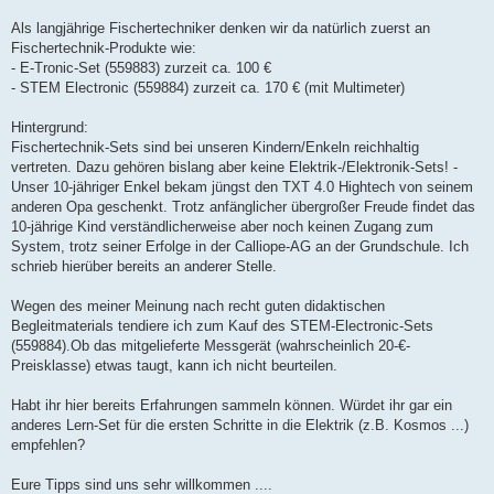
Als langjährige Fischertechniker denken wir da natürlich zuerst an
Fischertechnik-Produkte wie:
- E-Tronic-Set (559883) zurzeit ca. 100 €
- STEM Electronic (559884) zurzeit ca. 170 € (mit Multimeter)
Hintergrund:
Fischertechnik-Sets sind bei unseren Kindern/Enkeln reichhaltig
vertreten. Dazu gehören bislang aber keine Elektrik-/Elektronik-Sets! -
Unser 10-jähriger Enkel bekam jüngst den TXT 4.0 Hightech von seinem
anderen Opa geschenkt. Trotz anfänglicher übergroßer Freude findet das
10-jährige Kind verständlicherweise aber noch keinen Zugang zum
System, trotz seiner Erfolge in der Calliope-AG an der Grundschule. Ich
schrieb hierüber bereits an anderer Stelle.
Wegen des meiner Meinung nach recht guten didaktischen
Begleitmaterials tendiere ich zum Kauf des STEM-Electronic-Sets
(559884).Ob das mitgelieferte Messgerät (wahrscheinlich 20-€-
Preisklasse) etwas taugt, kann ich nicht beurteilen.
Habt ihr hier bereits Erfahrungen sammeln können. Würdet ihr gar ein
anderes Lern-Set für die ersten Schritte in die Elektrik (z.B. Kosmos ...)
empfehlen?
Eure Tipps sind uns sehr willkommen ....