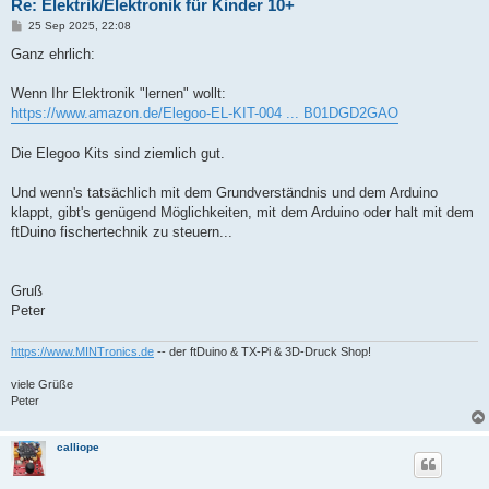
Re: Elektrik/Elektronik für Kinder 10+
B
25 Sep 2025, 22:08
e
i
Ganz ehrlich:
t
r
a
Wenn Ihr Elektronik "lernen" wollt:
g
https://www.amazon.de/Elegoo-EL-KIT-004 ... B01DGD2GAO
Die Elegoo Kits sind ziemlich gut.
Und wenn's tatsächlich mit dem Grundverständnis und dem Arduino
klappt, gibt's genügend Möglichkeiten, mit dem Arduino oder halt mit dem
ftDuino fischertechnik zu steuern...
Gruß
Peter
https://www.MINTronics.de
-- der ftDuino & TX-Pi & 3D-Druck Shop!
viele Grüße
Peter
calliope