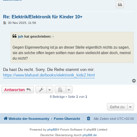
Re: Elektrik/Elektronik für Kinder 10+
B
30 Nov 2025, 11:56
e
i
t
juh
hat geschrieben:
↑
r
a
g
Gegen Eigenwerbung ist ja an dieser Stelle eigentlich nichts zu sagen,
sie als solche offen legen sollten man dann vielleicht aber doch, meinst
du nicht?
Da hast Du recht. Sorry. Die Reihe stammt von mir:
https://www.blafusel.de/books/elektronik_kids2.html
Antworten
8 Beiträge • Seite
1
von
1
Gehe zu
Website der ftcommunity
Foren-Übersicht
Alle Zeiten sind
UTC+02:00
Powered by
phpBB
® Forum Software © phpBB Limited
Deutsche Übersetzung durch
phpBB.de