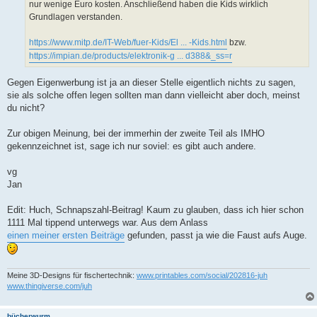
nur wenige Euro kosten. Anschließend haben die Kids wirklich
Grundlagen verstanden.
https://www.mitp.de/IT-Web/fuer-Kids/El ... -Kids.html
bzw.
https://impian.de/products/elektronik-g ... d388&_ss=r
Gegen Eigenwerbung ist ja an dieser Stelle eigentlich nichts zu sagen,
sie als solche offen legen sollten man dann vielleicht aber doch, meinst
du nicht?
Zur obigen Meinung, bei der immerhin der zweite Teil als IMHO
gekennzeichnet ist, sage ich nur soviel: es gibt auch andere.
vg
Jan
Edit: Huch, Schnapszahl-Beitrag! Kaum zu glauben, dass ich hier schon
1111 Mal tippend unterwegs war. Aus dem Anlass
einen meiner ersten Beiträge
gefunden, passt ja wie die Faust aufs Auge.
Meine 3D-Designs für fischertechnik:
www.printables.com/social/202816-juh
www.thingiverse.com/juh
bücherwurm