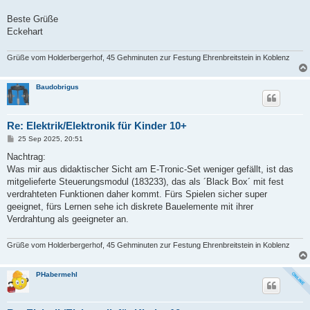
Beste Grüße
Eckehart
Grüße vom Holderbergerhof, 45 Gehminuten zur Festung Ehrenbreitstein in Koblenz
Baudobrigus
Re: Elektrik/Elektronik für Kinder 10+
B
25 Sep 2025, 20:51
e
i
Nachtrag:
t
Was mir aus didaktischer Sicht am E-Tronic-Set weniger gefällt, ist das
r
a
mitgelieferte Steuerungsmodul (183233), das als ´Black Box´ mit fest
g
verdrahteten Funktionen daher kommt. Fürs Spielen sicher super
geeignet, fürs Lernen sehe ich diskrete Bauelemente mit ihrer
Verdrahtung als geeigneter an.
Grüße vom Holderbergerhof, 45 Gehminuten zur Festung Ehrenbreitstein in Koblenz
PHabermehl