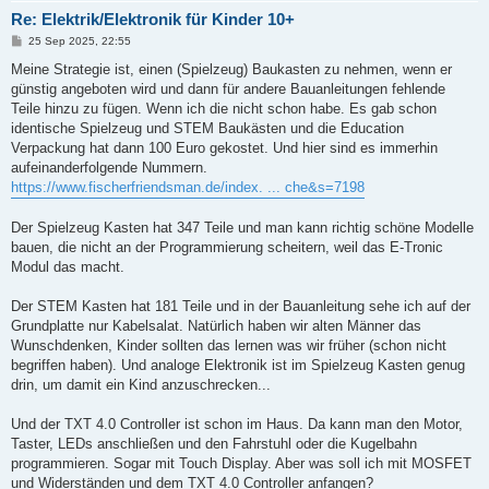
Re: Elektrik/Elektronik für Kinder 10+
B
25 Sep 2025, 22:55
e
i
Meine Strategie ist, einen (Spielzeug) Baukasten zu nehmen, wenn er
t
günstig angeboten wird und dann für andere Bauanleitungen fehlende
r
a
Teile hinzu zu fügen. Wenn ich die nicht schon habe. Es gab schon
g
identische Spielzeug und STEM Baukästen und die Education
Verpackung hat dann 100 Euro gekostet. Und hier sind es immerhin
aufeinanderfolgende Nummern.
https://www.fischerfriendsman.de/index. ... che&s=7198
Der Spielzeug Kasten hat 347 Teile und man kann richtig schöne Modelle
bauen, die nicht an der Programmierung scheitern, weil das E-Tronic
Modul das macht.
Der STEM Kasten hat 181 Teile und in der Bauanleitung sehe ich auf der
Grundplatte nur Kabelsalat. Natürlich haben wir alten Männer das
Wunschdenken, Kinder sollten das lernen was wir früher (schon nicht
begriffen haben). Und analoge Elektronik ist im Spielzeug Kasten genug
drin, um damit ein Kind anzuschrecken...
Und der TXT 4.0 Controller ist schon im Haus. Da kann man den Motor,
Taster, LEDs anschließen und den Fahrstuhl oder die Kugelbahn
programmieren. Sogar mit Touch Display. Aber was soll ich mit MOSFET
und Widerständen und dem TXT 4.0 Controller anfangen?