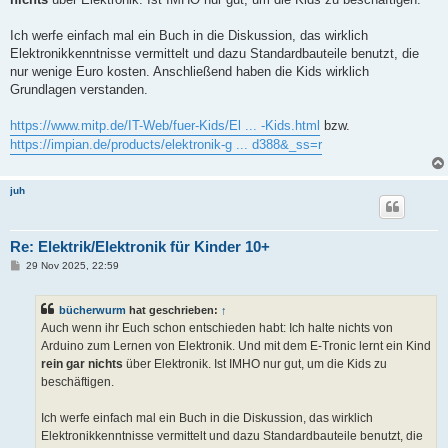
g
Ich werfe einfach mal ein Buch in die Diskussion, das wirklich
Elektronikkenntnisse vermittelt und dazu Standardbauteile benutzt, die
nur wenige Euro kosten. Anschließend haben die Kids wirklich
Grundlagen verstanden.
https://www.mitp.de/IT-Web/fuer-Kids/El ... -Kids.html
bzw.
https://impian.de/products/elektronik-g ... d388&_ss=r
juh
Re: Elektrik/Elektronik für Kinder 10+
B
29 Nov 2025, 22:59
e
i
t
bücherwurm
hat geschrieben:
↑
r
a
Auch wenn ihr Euch schon entschieden habt: Ich halte nichts von
g
Arduino zum Lernen von Elektronik. Und mit dem E-Tronic lernt ein Kind
rein gar nichts
über Elektronik. Ist IMHO nur gut, um die Kids zu
beschäftigen.
Ich werfe einfach mal ein Buch in die Diskussion, das wirklich
Elektronikkenntnisse vermittelt und dazu Standardbauteile benutzt, die