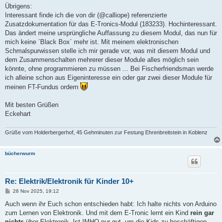
Übrigens:
Interessant finde ich die von dir (@calliope) referenzierte
Zusatzdokumentation für das E-Tronics-Modul (183233). Hochinteressant.
Das ändert meine ursprüngliche Auffassung zu diesem Modul, das nun für
mich keine ´Black Box´ mehr ist. Mit meinem elektronischen
Schmalspurwissen stelle ich mir gerade vor, was mit diesem Modul und
dem Zusammenschalten mehrerer dieser Module alles möglich sein
könnte, ohne programmieren zu müssen ... Bei Fischerfriendsman werde
ich alleine schon aus Eigeninteresse ein oder gar zwei dieser Module für
meinen FT-Fundus ordern
Mit besten Grüßen
Eckehart
Grüße vom Holderbergerhof, 45 Gehminuten zur Festung Ehrenbreitstein in Koblenz
bücherwurm
Re: Elektrik/Elektronik für Kinder 10+
B
28 Nov 2025, 19:12
e
i
Auch wenn ihr Euch schon entschieden habt: Ich halte nichts von Arduino
t
zum Lernen von Elektronik. Und mit dem E-Tronic lernt ein Kind
rein gar
r
a
nichts
über Elektronik. Ist IMHO nur gut, um die Kids zu beschäftigen.