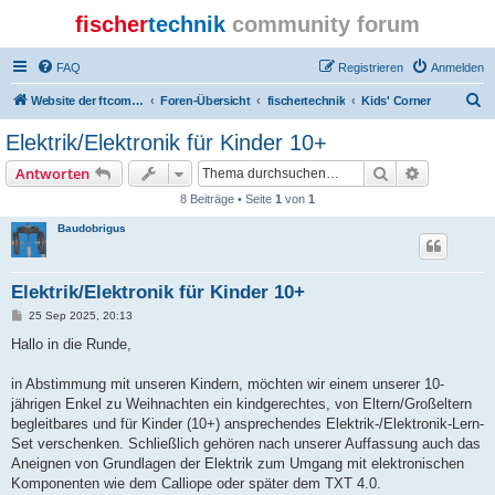
fischer
technik
community forum
FAQ
Registrieren
Anmelden
S
Website der ftcommunity
Foren-Übersicht
fischertechnik
Kids' Corner
u
Elektrik/Elektronik für Kinder 10+
c
Suche
Erweiterte
Antworten
h
8 Beiträge • Seite
1
von
1
e
Baudobrigus
Elektrik/Elektronik für Kinder 10+
B
25 Sep 2025, 20:13
e
i
Hallo in die Runde,
t
r
a
in Abstimmung mit unseren Kindern, möchten wir einem unserer 10-
g
jährigen Enkel zu Weihnachten ein kindgerechtes, von Eltern/Großeltern
begleitbares und für Kinder (10+) ansprechendes Elektrik-/Elektronik-Lern-
Set verschenken. Schließlich gehören nach unserer Auffassung auch das
Aneignen von Grundlagen der Elektrik zum Umgang mit elektronischen
Komponenten wie dem Calliope oder später dem TXT 4.0.