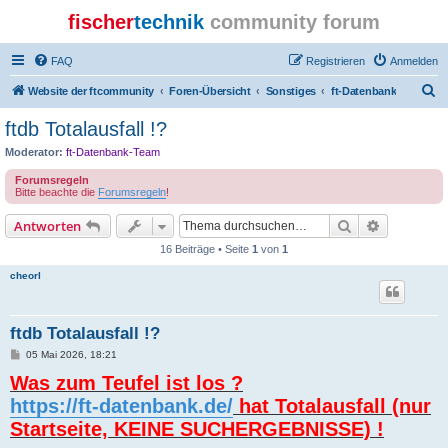
fischer
technik
community forum
FAQ
Registrieren
Anmelden
S
Website der ftcommunity
Foren-Übersicht
Sonstiges
ft-Datenbank
u
ftdb Totalausfall !?
c
Moderator:
ft-Datenbank-Team
h
Forumsregeln
e
Bitte beachte die
Forumsregeln
!
Suche
Erweiterte
Antworten
16 Beiträge • Seite
1
von
1
cheorl
ftdb Totalausfall !?
B
05 Mai 2026, 18:21
e
Was zum Teufel ist los ?
i
t
https://ft-datenbank.de/
hat Totalausfall (nur
r
a
Startseite, KEINE SUCHERGEBNISSE) !
g