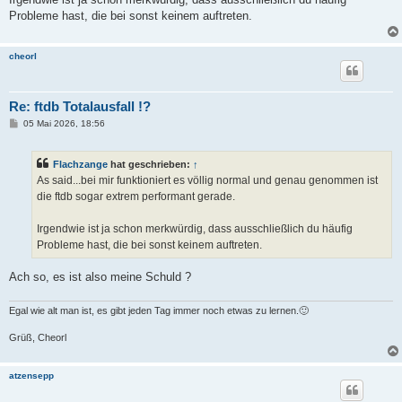
Probleme hast, die bei sonst keinem auftreten.
cheorl
Re: ftdb Totalausfall !?
B
05 Mai 2026, 18:56
e
i
t
Flachzange
hat geschrieben:
↑
r
a
As said...bei mir funktioniert es völlig normal und genau genommen ist
g
die ftdb sogar extrem performant gerade.
Irgendwie ist ja schon merkwürdig, dass ausschließlich du häufig
Probleme hast, die bei sonst keinem auftreten.
Ach so, es ist also meine Schuld ?
Egal wie alt man ist, es gibt jeden Tag immer noch etwas zu lernen.🙂
Grüß, Cheorl
atzensepp