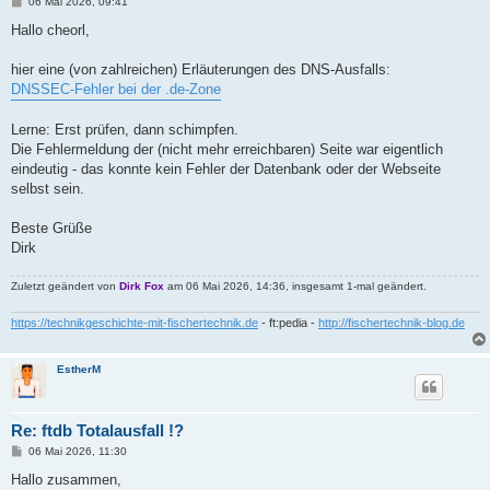
B
06 Mai 2026, 09:41
e
i
Hallo cheorl,
t
r
a
hier eine (von zahlreichen) Erläuterungen des DNS-Ausfalls:
g
DNSSEC-Fehler bei der .de-Zone
Lerne: Erst prüfen, dann schimpfen.
Die Fehlermeldung der (nicht mehr erreichbaren) Seite war eigentlich
eindeutig - das konnte kein Fehler der Datenbank oder der Webseite
selbst sein.
Beste Grüße
Dirk
Zuletzt geändert von
Dirk Fox
am 06 Mai 2026, 14:36, insgesamt 1-mal geändert.
https://technikgeschichte-mit-fischertechnik.de
- ft:pedia -
http://fischertechnik-blog.de
EstherM
Re: ftdb Totalausfall !?
B
06 Mai 2026, 11:30
e
i
Hallo zusammen,
t