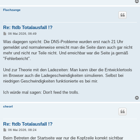
Flachzange
Re: ftdb Totalausfall !?
B
06 Mai 2026, 06:49
e
i
Was dagegen spricht: Die DNS-Probleme wurden erst nach 21 Uhr
t
gemeldet und normalerweise erreicht man die Seite dann auch gar nicht
r
a
mehr und nicht nur Teile nicht. Und erreichbar war die Seite ja gemäß
g
"Fehlerbericht".
Und zur Theorie mit den Ladezeiten: Man kann über die Entwicklertools
im Browser auch die Ladegeschwindigkeiten simulieren. Selbst bei
niedrigen Geschwindigkeiten funktionierte es bei mir.
Ich würde mal sagen: Don't feed the trolls.
cheorl
Re: ftdb Totalausfall !?
B
06 Mai 2026, 08:24
e
i
Beim Betreten der Startseite war nur die Kopfzeile korrekt sichtbar