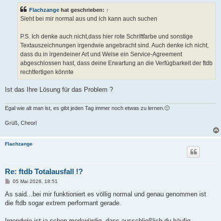
t
Flachzange
hat geschrieben:
↑
r
a
Sieht bei mir normal aus und ich kann auch suchen
g
P.S. Ich denke auch nicht,dass hier rote Schriftfarbe und sonstige
Textauszeichnungen irgendwie angebracht sind. Auch denke ich nicht,
dass du in irgendeiner Art und Weise ein Service-Agreement
abgeschlossen hast, dass deine Erwartung an die Verfügbarkeit der ftdb
rechtfertigen könnte
Ist das Ihre Lösung für das Problem ?
Egal wie alt man ist, es gibt jeden Tag immer noch etwas zu lernen.🙂
Grüß, Cheorl
Flachzange
Re: ftdb Totalausfall !?
B
05 Mai 2026, 18:51
e
i
As said...bei mir funktioniert es völlig normal und genau genommen ist
t
die ftdb sogar extrem performant gerade.
r
a
g
Irgendwie ist ja schon merkwürdig, dass ausschließlich du häufig