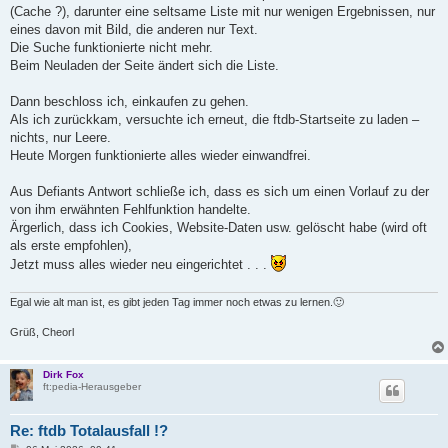
t
(Cache ?), darunter eine seltsame Liste mit nur wenigen Ergebnissen, nur
r
a
eines davon mit Bild, die anderen nur Text.
g
Die Suche funktionierte nicht mehr.
Beim Neuladen der Seite ändert sich die Liste.
Dann beschloss ich, einkaufen zu gehen.
Als ich zurückkam, versuchte ich erneut, die ftdb-Startseite zu laden –
nichts, nur Leere.
Heute Morgen funktionierte alles wieder einwandfrei.
Aus Defiants Antwort schließe ich, dass es sich um einen Vorlauf zu der
von ihm erwähnten Fehlfunktion handelte.
Ärgerlich, dass ich Cookies, Website-Daten usw. gelöscht habe (wird oft
als erste empfohlen),
Jetzt muss alles wieder neu eingerichtet . . .
Egal wie alt man ist, es gibt jeden Tag immer noch etwas zu lernen.🙂
Grüß, Cheorl
Dirk Fox
ft:pedia-Herausgeber
Re: ftdb Totalausfall !?