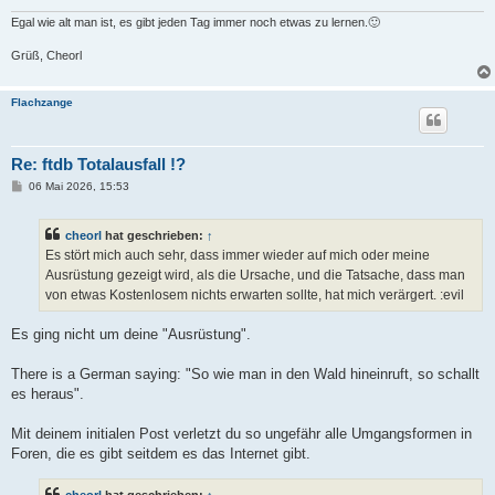
Egal wie alt man ist, es gibt jeden Tag immer noch etwas zu lernen.🙂
Grüß, Cheorl
Flachzange
Re: ftdb Totalausfall !?
B
06 Mai 2026, 15:53
e
i
t
cheorl
hat geschrieben:
↑
r
a
Es stört mich auch sehr, dass immer wieder auf mich oder meine
g
Ausrüstung gezeigt wird, als die Ursache, und die Tatsache, dass man
von etwas Kostenlosem nichts erwarten sollte, hat mich verärgert. :evil
Es ging nicht um deine "Ausrüstung".
There is a German saying: "So wie man in den Wald hineinruft, so schallt
es heraus".
Mit deinem initialen Post verletzt du so ungefähr alle Umgangsformen in
Foren, die es gibt seitdem es das Internet gibt.
cheorl
hat geschrieben:
↑