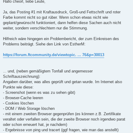
i
Hallo cheorl, liebe Leute,
t
r
a
Ja, das Posting #1 mit Kraftausdruck, Groß-und Fettschrift und roter
g
Farbe kommt nicht so gut rüber. Wenn schon etwas nicht wie
geplant/gewünscht funktioniert, dann helfen diese Sachen auch nicht
weiter, sondern verschlechtern nur die Stimmung.
Hilfreich wäre hingegen ein Problembericht, der zum Einkreisen des
Problems beiträgt. Siehe den Link von EstherM:
https://forum.ftcommunity.de/viewtopic. ... 76&p=30013
... und, (neben gemäßigtem Tonfall und angemesser
Schriftauszeichnung):
Angaben darüber, was alles geprüft und getan wurde. Im Internet also
Punkte wie diese:
- Screenshot (wenn es was zu sehen gibt)
- Browser-Cache leeren
- Cookies löschen
- DOM / Web Storage löschen
- mit einem zweiten Browser gegenprüfen (es können z.B. Zertifikate
veraltet oder verfallen sein, die der zweite Browser noch irgendwo parat
oder schon erneuert hat, je nachdem)
- Ergebnisse von ping und tracert (ggf fragen, wie man das anstellt)