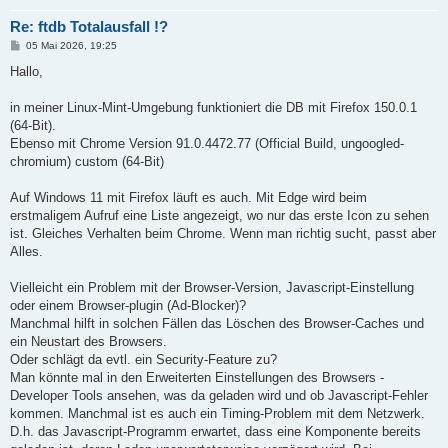
Re: ftdb Totalausfall !?
B
05 Mai 2026, 19:25
e
i
Hallo,
t
r
a
in meiner Linux-Mint-Umgebung funktioniert die DB mit Firefox 150.0.1
g
(64-Bit).
Ebenso mit Chrome Version 91.0.4472.77 (Official Build, ungoogled-
chromium) custom (64-Bit)
Auf Windows 11 mit Firefox läuft es auch. Mit Edge wird beim
erstmaligem Aufruf eine Liste angezeigt, wo nur das erste Icon zu sehen
ist. Gleiches Verhalten beim Chrome. Wenn man richtig sucht, passt aber
Alles.
Vielleicht ein Problem mit der Browser-Version, Javascript-Einstellung
oder einem Browser-plugin (Ad-Blocker)?
Manchmal hilft in solchen Fällen das Löschen des Browser-Caches und
ein Neustart des Browsers.
Oder schlägt da evtl. ein Security-Feature zu?
Man könnte mal in den Erweiterten Einstellungen des Browsers -
Developer Tools ansehen, was da geladen wird und ob Javascript-Fehler
kommen. Manchmal ist es auch ein Timing-Problem mit dem Netzwerk.
D.h. das Javascript-Programm erwartet, dass eine Komponente bereits