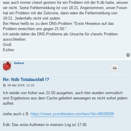
was auch immer cheorl gestern für ein Problem mit der ft:db hatte, wissen
r
a
wir nicht. Seine Fehlermeldung ist von 18:21. Angenommen, unser Forum
g
hat ein Problem mit der Zeitzone, dann wäre die Fehlermeldung von
19:21. Jedenfalls nicht viel später.
Bei Heise heißt es zu dem DNS-Problem "Erste Hinweise auf das
Problem erreichten uns gegen 21:50."
Ich würde daher die DNS-Probleme als Ursache für cheorls Problem
ausschließen.
Gruß
Esther
Defiant
Re: ftdb Totalausfall !?
B
06 Mai 2026, 12:18
e
i
Ich würde von früher aus 21:50 ausgehen, auch hier wurden vermutlich
t
erst Ergebnisse aus dem Cache geliefert weswegen es nicht sofort jedem
r
a
auffiel.
g
siehe auch z.B.
https://news.ycombinator.com/item?id=48029508
Edit: Das erste Auftreten in meinem Log ist 17:05