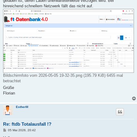
geladen ist, deren Laden unerwarteterweise verzögert wird. Bei
hinreichend schnellem Netzwerk fällt das nicht auf.
Bildschirmfoto vom 2026-05-05 19-32-35.png (195.79 KiB) 6455 mal
betrachtet
Grüße
Florian
EstherM
Re: ftdb Totalausfall !?
B
05 Mai 2026, 20:42
e