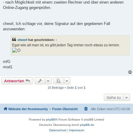
- nach Möglichkeit mit einem zweiten Rechner und über einen anderen
Online-Zugang gegenprüfen.
cheorl, Ich schlage vor, deine Signatur auf den gegebenen Fall
anzuwenden:
cheorl
hat geschrieben:
↑
Egal wie alt man ist, es gibt jeden Tag immer noch etwas zu lernen.
mfG
mod1
Antworten
16 Beiträge • Seite
1
von
1
Gehe zu
Website der ftcommunity
Foren-Übersicht
Alle Zeiten sind
UTC+02:00
Powered by
phpBB
® Forum Software © phpBB Limited
Deutsche Übersetzung durch
phpBB.de
Datenschutz
|
Impressum