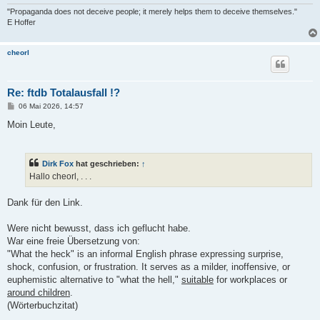
"Propaganda does not deceive people; it merely helps them to deceive themselves."
E Hoffer
cheorl
Re: ftdb Totalausfall !?
B
06 Mai 2026, 14:57
e
i
Moin Leute,
t
r
a
g
Dirk Fox
hat geschrieben:
↑
Hallo cheorl, . . .
Dank für den Link.
Were nicht bewusst, dass ich geflucht habe.
War eine freie Übersetzung von:
"What the heck" is an informal English phrase expressing surprise,
shock, confusion, or frustration. It serves as a milder, inoffensive, or
euphemistic alternative to "what the hell,"
suitable
for workplaces or
around children
.
(Wörterbuchzitat)