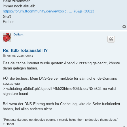
i
Hallo zusammen ,
t
immer noch aktuell:
r
a
https://forum.ftcommunity.de/viewtopic. ... 76&p=30013
g
Gruß
Esther
Defiant
Re: ftdb Totalausfall !?
B
06 Mai 2026, 06:41
e
i
Das deutsche Internet wurde gestern Abend kurzzeitig gelöscht, könnte
t
daran gelegen haben.
r
a
g
FÜr die techies: Mein DNS-Server meldete für sämtliche .de-Domains
sowas wie
> validating a0d5d1p51kijsevll74k523htmq406bk.de/NSEC3: no valid
signature found
Bei wem der DNS-Eintrag noch im Cache lag, wird die Seite funktioniert
haben, bei allen anderen nicht.
"Propaganda does not deceive people; it merely helps them to deceive themselves."
E Hoffer