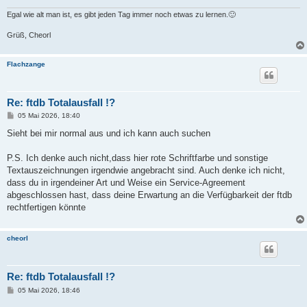
Egal wie alt man ist, es gibt jeden Tag immer noch etwas zu lernen.🙂
Grüß, Cheorl
Flachzange
Re: ftdb Totalausfall !?
B
05 Mai 2026, 18:40
e
i
Sieht bei mir normal aus und ich kann auch suchen
t
r
a
P.S. Ich denke auch nicht,dass hier rote Schriftfarbe und sonstige
g
Textauszeichnungen irgendwie angebracht sind. Auch denke ich nicht,
dass du in irgendeiner Art und Weise ein Service-Agreement
abgeschlossen hast, dass deine Erwartung an die Verfügbarkeit der ftdb
rechtfertigen könnte
cheorl
Re: ftdb Totalausfall !?
B
05 Mai 2026, 18:46
e
i