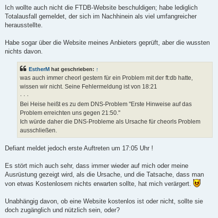
Ich wollte auch nicht die FTDB-Website beschuldigen; habe lediglich
Totalausfall gemeldet, der sich im Nachhinein als viel umfangreicher
herausstellte.
Habe sogar über die Website meines Anbieters geprüft, aber die wussten
nichts davon.
EstherM
hat geschrieben:
↑
was auch immer cheorl gestern für ein Problem mit der ft:db hatte,
wissen wir nicht. Seine Fehlermeldung ist von 18:21
· · ·
Bei Heise heißt es zu dem DNS-Problem "Erste Hinweise auf das
Problem erreichten uns gegen 21:50."
Ich würde daher die DNS-Probleme als Ursache für cheorls Problem
ausschließen.
Defiant meldet jedoch erste Auftreten um 17:05 Uhr !
Es stört mich auch sehr, dass immer wieder auf mich oder meine
Ausrüstung gezeigt wird, als die Ursache, und die Tatsache, dass man
von etwas Kostenlosem nichts erwarten sollte, hat mich verärgert.
Unabhängig davon, ob eine Website kostenlos ist oder nicht, sollte sie
doch zugänglich und nützlich sein, oder?