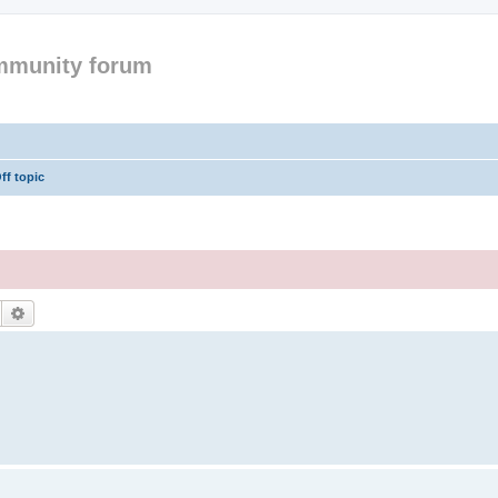
mmunity forum
ff topic
Suche
Erweiterte Suche