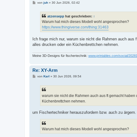
B
von
juh
»
30 Jun 2026, 02:42
e
i
t
atzensepp
hat geschrieben:
↑
r
a
Warum hat mich dieses Modell wohl angesprochen?
g
https://www.thingiverse.com/thing:31463
Ich frage mich nur, warum sie nicht die Rahmen auch aus 
alles drucken oder ein Küchenbrettchen nehmen.
Meine 3D-Designs für fischertechnik:
www.printables.com/social/2028
Re: XY-Arm
B
von
Karl
»
30 Jun 2026, 09:54
e
i
t
r
a
warum sie nicht die Rahmen auch aus ft gemacht haben 
g
Küchenbrettchen nehmen.
um Fischertechniker herauszufordern bzw. auch zu ärgern.
Warum hat mich dieses Modell wohl angesprochen?