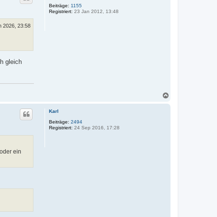
o
Beiträge:
1155
Registriert:
23 Jan 2012, 13:48
b
e
n
n 2026, 23:58
 gleich
N
a
c
Karl
h
o
Beiträge:
2494
Registriert:
24 Sep 2016, 17:28
b
e
n
oder ein