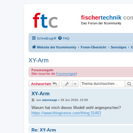
fischer
technik
co
Das Forum der ftcommunity
Schnellzugriff
FAQ
Website der ftcommunity
Foren-Übersicht
Sonstiges
O
XY-Arm
Forumsregeln
Bitte beachte die
Forumsregeln
!
Antworten
XY-Arm
B
von
atzensepp
»
29 Jun 2026, 23:58
e
i
Warum hat mich dieses Modell wohl angesprochen?
t
https://www.thingiverse.com/thing:31463
r
a
g
Re: XY-Arm