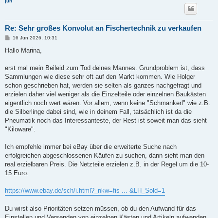
juh
Re: Sehr großes Konvolut an Fischertechnik zu verkaufen
B
16 Jun 2026, 10:31
e
i
Hallo Marina,
t
r
a
erst mal mein Beileid zum Tod deines Mannes. Grundproblem ist, dass
g
Sammlungen wie diese sehr oft auf den Markt kommen. Wie Holger
schon geschrieben hat, werden sie selten als ganzes nachgefragt und
erzielen daher viel weniger als die Einzelteile oder einzelnen Baukästen
eigentlich noch wert wären. Vor allem, wenn keine "Schmankerl" wie z.B.
die Silberlinge dabei sind, wie in deinem Fall, tatsächlich ist da die
Pneumatik noch das Interessanteste, der Rest ist soweit man das sieht
"Kiloware".
Ich empfehle immer bei eBay über die erweiterte Suche nach
erfolgreichen abgeschlossenen Käufen zu suchen, dann sieht man den
real erzielbaren Preis. Die Netzteile erzielen z.B. in der Regel um die 10-
15 Euro:
https://www.ebay.de/sch/i.html?_nkw=fis ... &LH_Sold=1
Du wirst also Prioritäten setzen müssen, ob du den Aufwand für das
Einstellen und Versenden von einzelnen Kästen und Artikeln aufwenden