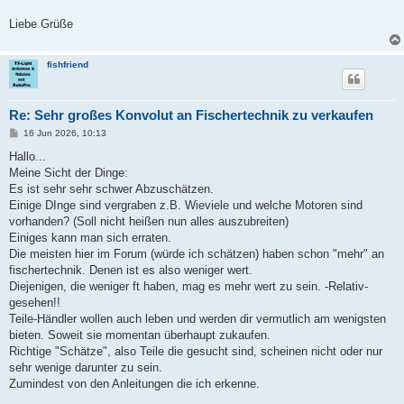
Liebe Grüße
fishfriend
Re: Sehr großes Konvolut an Fischertechnik zu verkaufen
B
16 Jun 2026, 10:13
e
i
Hallo...
t
Meine Sicht der Dinge:
r
a
Es ist sehr sehr schwer Abzuschätzen.
g
Einige DInge sind vergraben z.B. Wieviele und welche Motoren sind
vorhanden? (Soll nicht heißen nun alles auszubreiten)
Einiges kann man sich erraten.
Die meisten hier im Forum (würde ich schätzen) haben schon "mehr" an
fischertechnik. Denen ist es also weniger wert.
Diejenigen, die weniger ft haben, mag es mehr wert zu sein. -Relativ-
gesehen!!
Teile-Händler wollen auch leben und werden dir vermutlich am wenigsten
bieten. Soweit sie momentan überhaupt zukaufen.
Richtige "Schätze", also Teile die gesucht sind, scheinen nicht oder nur
sehr wenige darunter zu sein.
Zumindest von den Anleitungen die ich erkenne.