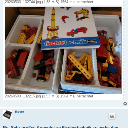
20260503_132744.jpg (1.38 MiB) 1564 mal betrachtet
20260503_132215.jpg (1.53 MiB) 1564 mal betrachtet
Bjoern
Re: Sehr großes Konvolut an Fischertechnik zu verkaufen