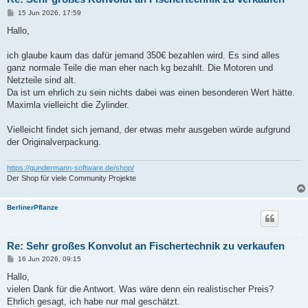
B
15 Jun 2026, 17:59
e
i
Hallo,
t
r
a
ich glaube kaum das dafür jemand 350€ bezahlen wird. Es sind alles
g
ganz normale Teile die man eher nach kg bezahlt. Die Motoren und
Netzteile sind alt.
Da ist um ehrlich zu sein nichts dabei was einen besonderen Wert hätte.
Maximla vielleicht die Zylinder.
Vielleicht findet sich jemand, der etwas mehr ausgeben würde aufgrund
der Originalverpackung.
https://gundermann-software.de/shop/
Der Shop für viele Community Projekte
BerlinerPflanze
Re: Sehr großes Konvolut an Fischertechnik zu verkaufen
B
16 Jun 2026, 09:15
e
i
Hallo,
t
vielen Dank für die Antwort. Was wäre denn ein realistischer Preis?
r
a
Ehrlich gesagt, ich habe nur mal geschätzt.
g