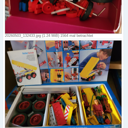
20260503_132433.jpg (1.24 MiB) 1564 mal betrachtet