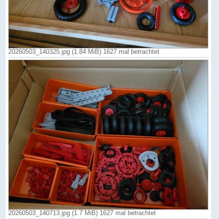
20260503_140325.jpg (1.84 MiB) 1627 mal betrachtet
20260503_140713.jpg (1.7 MiB) 1627 mal betrachtet