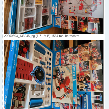
20260503_133945.jpg (1.71 MiB) 1564 mal betrachtet