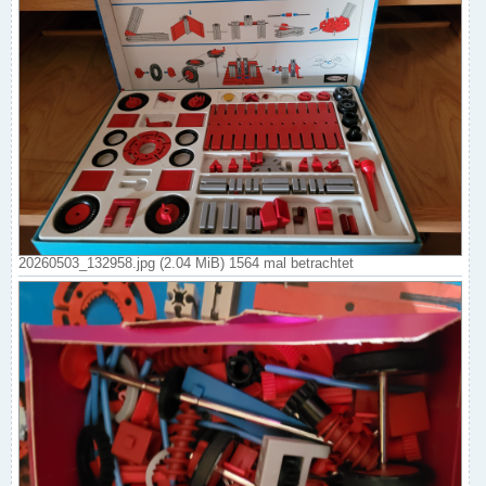
20260503_132958.jpg (2.04 MiB) 1564 mal betrachtet