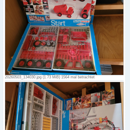
20260503_134030.jpg (1.73 MiB) 1564 mal betrachtet