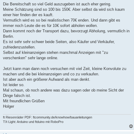
Die Bereitschaft so viel Geld auszugeben ist auch eher gering.
Meine Schätzung sind so 100 bis 150€. Aber selbst da wird sich kaum
einer hier finden der es kauft.
Vermutlich wird es so bei realistischen 70€ enden. Und dann gibt es
immer noch Leute die es für 10€ sofort abholen wollen.
Dann kommt noch der Transport dazu, bevorzugt Abholung, vermutlich in
Berlin.
Es ist sehr sehr schwer beide Seiten, also Käufer und Verkäufer,
zufriedenzustellen.
Selbst auf kleinanzeigen stehen manchmal Anzeigen mit "zu
verschenken" sehr lange online.
Jetzt kann man dann noch versuchen mit viel Zeit, kleine Konvolute zu
machen und die bei kleinanzeigen und co zu verkaufen.
Ist aber auch ein größerer Aufwand als man denkt.
Ist leider so.
Mal schaun, ob noch andere was dazu sagen oder ob meine Sicht der
Dinge falsch ist.
Mit freundlichen Grüßen
Holger
ft Riesenräder PDF: ftcommunity.de/knowhow/bauanleitungen
TX-Light: Arduino und ftduino mit RoboPro