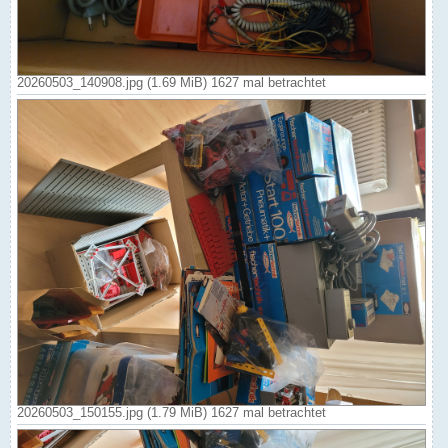
20260503_140908.jpg (1.69 MiB) 1627 mal betrachtet
20260503_150155.jpg (1.79 MiB) 1627 mal betrachtet