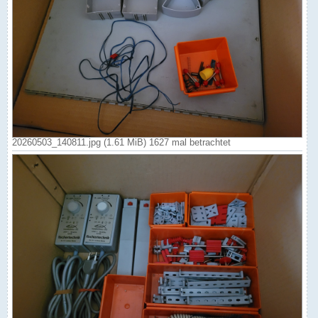
20260503_140811.jpg (1.61 MiB) 1627 mal betrachtet