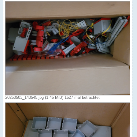
20260503_140545.jpg (1.46 MiB) 1627 mal betrachtet