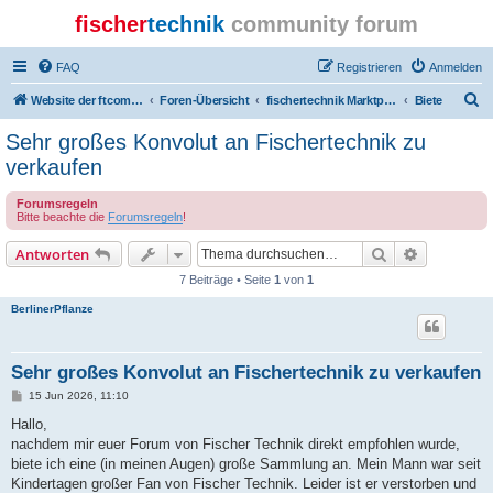
fischer
technik
community forum
FAQ
Registrieren
Anmelden
S
Website der ftcommunity
Foren-Übersicht
fischertechnik Marktplatz/Marketplace
Biete
u
Sehr großes Konvolut an Fischertechnik zu
c
verkaufen
h
Forumsregeln
e
Bitte beachte die
Forumsregeln
!
Suche
Erweiterte
Antworten
7 Beiträge • Seite
1
von
1
BerlinerPflanze
Sehr großes Konvolut an Fischertechnik zu verkaufen
B
15 Jun 2026, 11:10
e
i
Hallo,
t
nachdem mir euer Forum von Fischer Technik direkt empfohlen wurde,
r
a
biete ich eine (in meinen Augen) große Sammlung an. Mein Mann war seit
g
Kindertagen großer Fan von Fischer Technik. Leider ist er verstorben und