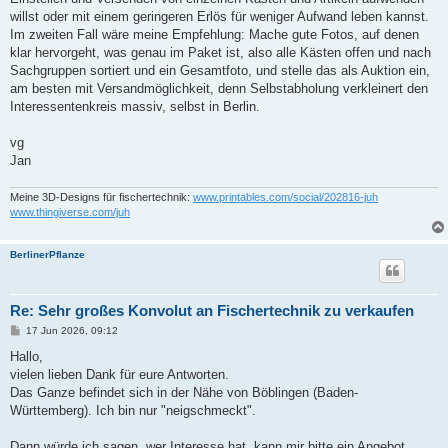
willst oder mit einem geringeren Erlös für weniger Aufwand leben kannst.
Im zweiten Fall wäre meine Empfehlung: Mache gute Fotos, auf denen
klar hervorgeht, was genau im Paket ist, also alle Kästen offen und nach
Sachgruppen sortiert und ein Gesamtfoto, und stelle das als Auktion ein,
am besten mit Versandmöglichkeit, denn Selbstabholung verkleinert den
Interessentenkreis massiv, selbst in Berlin.
vg
Jan
Meine 3D-Designs für fischertechnik:
www.printables.com/social/202816-juh
www.thingiverse.com/juh
BerlinerPflanze
Re: Sehr großes Konvolut an Fischertechnik zu verkaufen
B
17 Jun 2026, 09:12
e
i
Hallo,
t
vielen lieben Dank für eure Antworten.
r
a
Das Ganze befindet sich in der Nähe von Böblingen (Baden-
g
Württemberg). Ich bin nur "neigschmeckt".
Dann würde ich sagen, wer Interesse hat, kann mir bitte ein Angebot