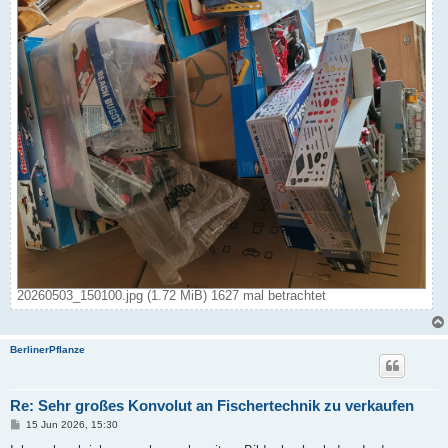
20260503_150100.jpg (1.72 MiB) 1627 mal betrachtet
BerlinerPflanze
Re: Sehr großes Konvolut an Fischertechnik zu verkaufen
B
15 Jun 2026, 15:30
e
i