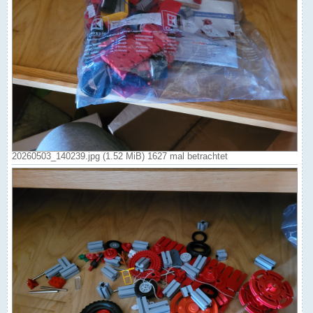
20260503_140239.jpg (1.52 MiB) 1627 mal betrachtet