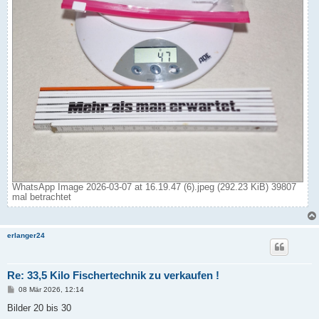
WhatsApp Image 2026-03-07 at 16.19.47 (6).jpeg (292.23 KiB) 39807
mal betrachtet
erlanger24
Re: 33,5 Kilo Fischertechnik zu verkaufen !
B
08 Mär 2026, 12:14
e
i
Bilder 20 bis 30
t