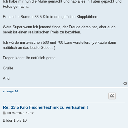
Ich habe mir nun die Mühe gemacht und hab alles in Tüten gepackt und
Fotos gemacht.
Es sind in Summe 33,5 Kilo in drei gefüllten Klappkörben.
Wäre Super wenn ich jemand finde, der Freude daran hat, aber auch
bereit ist einen realistischen Preis zu bezahlen.
Ich würde mir zwischen 500 und 700 Euro vorstellen. (verkaufe dann
natürlich an das beste Gebot.. )
Fragen könnt Ihr natürlich gerne.
Grüße
Andi
erlanger24
Re: 33,5 Kilo Fischertechnik zu verkaufen !
B
08 Mär 2026, 12:12
e
i
Bilder 1 bis 10
t
r