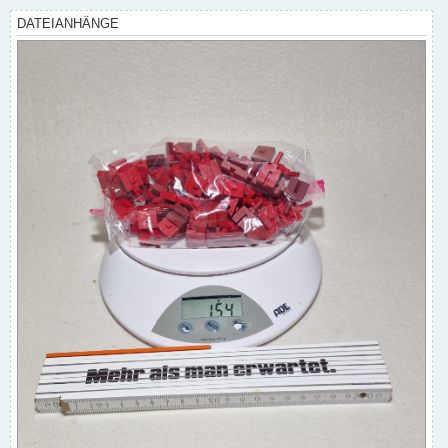
a
g
DATEIANHÄNGE