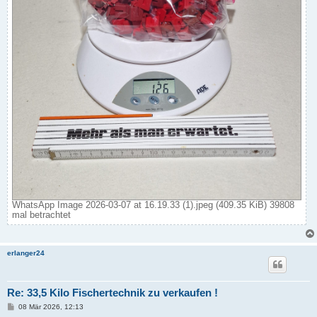
WhatsApp Image 2026-03-07 at 16.19.33 (1).jpeg (409.35 KiB) 39808
mal betrachtet
erlanger24
Re: 33,5 Kilo Fischertechnik zu verkaufen !
B
08 Mär 2026, 12:13
e