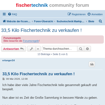
fischer
technik
community forum
FAQ
Registrieren
Anmelden
S
Website der ftcommunity
Foren-Übersicht
fischertechnik Marktplatz/Marketplace
Biete
u
33,5 Kilo Fischertechnik zu verkaufen !
c
Forumsregeln
h
Bitte beachte die
Forumsregeln
!
e
Suche
Erweiterte
Antworten
13 Beiträge • Seite
1
von
1
erlanger24
33,5 Kilo Fischertechnik zu verkaufen !
B
08 Mär 2026, 12:08
e
i
Ich habe über viele Jahre Fischertechnik teile gesammelt gekauft und
t
bespielt.
r
a
g
Nun aber ist es Zeit die Große Sammlung in bessere Hände zu geben.