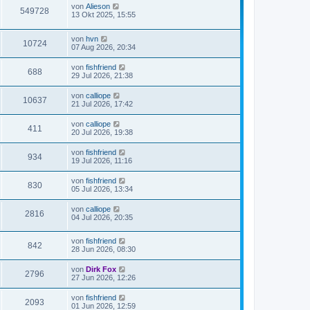
von
Alieson
549728
13 Okt 2025, 15:55
von
hvn
10724
07 Aug 2026, 20:34
von
fishfriend
688
29 Jul 2026, 21:38
von
calliope
10637
21 Jul 2026, 17:42
von
calliope
411
20 Jul 2026, 19:38
von
fishfriend
934
19 Jul 2026, 11:16
von
fishfriend
830
05 Jul 2026, 13:34
von
calliope
2816
04 Jul 2026, 20:35
von
fishfriend
842
28 Jun 2026, 08:30
von
Dirk Fox
2796
27 Jun 2026, 12:26
von
fishfriend
2093
01 Jun 2026, 12:59