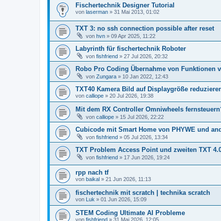
Fischertechnik Designer Tutorial
von
laserman
» 31 Mai 2013, 01:02
TXT 3: no ssh connection possible after reset
von
hvn
» 09 Apr 2025, 11:22
Labyrinth für fischertechnik Roboter
von
fishfriend
» 27 Jul 2026, 20:32
Robo Pro Coding Übernahme von Funktionen vo
von
Zungara
» 10 Jan 2022, 12:43
TXT40 Kamera Bild auf Displaygröße reduziere
von
calliope
» 20 Jul 2026, 19:38
Mit dem RX Controller Omniwheels fernsteuer
von
calliope
» 15 Jul 2026, 22:22
Cubicode mit Smart Home von PHYWE und and
von
fishfriend
» 05 Jul 2026, 13:34
TXT Problem Access Point und zweiten TXT 4.
von
fishfriend
» 17 Jun 2026, 19:24
rpp nach tf
von
baikal
» 21 Jun 2026, 11:13
fischertechnik mit scratch | technika scratch
von
Luk
» 01 Jun 2026, 15:09
STEM Coding Ultimate AI Probleme
von
fishfriend
» 31 Mai 2026, 12:05