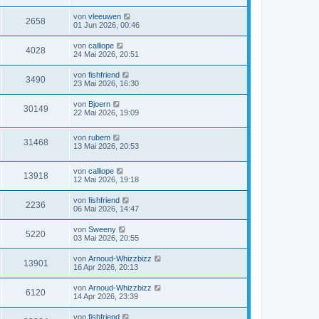
von
vleeuwen
2658
01 Jun 2026, 00:46
von
calliope
4028
24 Mai 2026, 20:51
von
fishfriend
3490
23 Mai 2026, 16:30
von
Bjoern
30149
22 Mai 2026, 19:09
von
rubem
31468
13 Mai 2026, 20:53
von
calliope
13918
12 Mai 2026, 19:18
von
fishfriend
2236
06 Mai 2026, 14:47
von
Sweeny
5220
03 Mai 2026, 20:55
von
Arnoud-Whizzbizz
13901
16 Apr 2026, 20:13
von
Arnoud-Whizzbizz
6120
14 Apr 2026, 23:39
von
fishfriend