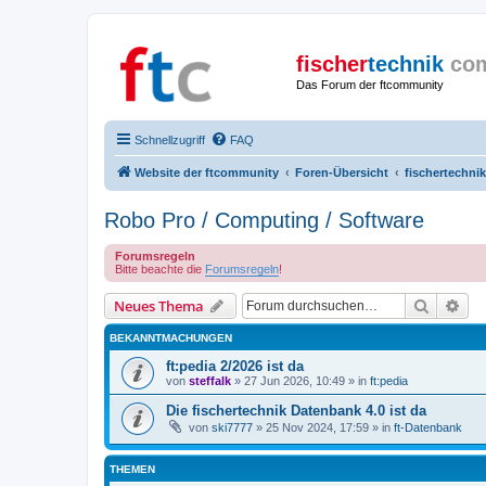
fischer
technik
co
Das Forum der ftcommunity
Schnellzugriff
FAQ
Website der ftcommunity
Foren-Übersicht
fischertechnik
Robo Pro / Computing / Software
Forumsregeln
Bitte beachte die
Forumsregeln
!
Suche
Erw
Neues Thema
BEKANNTMACHUNGEN
ft:pedia 2/2026 ist da
von
steffalk
» 27 Jun 2026, 10:49 » in
ft:pedia
Die fischertechnik Datenbank 4.0 ist da
von
ski7777
» 25 Nov 2024, 17:59 » in
ft-Datenbank
THEMEN