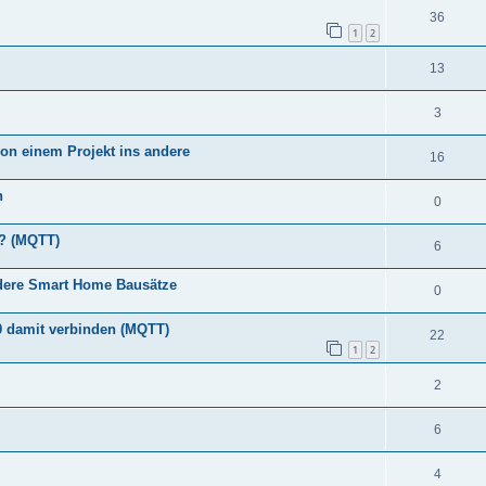
36
1
2
13
3
n einem Projekt ins andere
16
n
0
n? (MQTT)
6
ere Smart Home Bausätze
0
0 damit verbinden (MQTT)
22
1
2
2
6
4