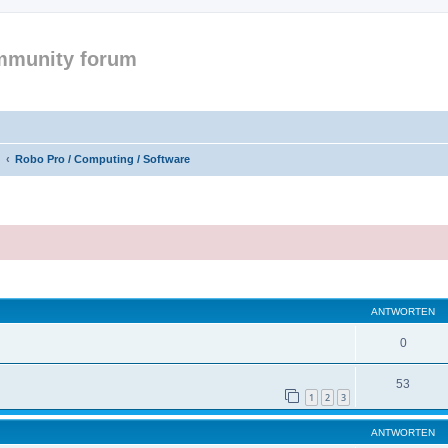
mmunity forum
Robo Pro / Computing / Software
eiterte Suche
ANTWORTEN
0
53
1
2
3
ANTWORTEN