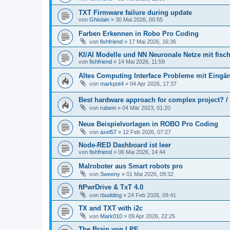
TXT Firmware failure during update
von
Ghislain
» 30 Mai 2026, 00:55
Farben Erkennen in Robo Pro Coding
von
fishfriend
» 17 Mai 2026, 16:36
KI/AI Modelle und NN Neuronale Netze mit fisc
von
fishfriend
» 14 Mai 2026, 11:59
Altes Computing Interface Probleme mit Eingä
von
markpot4
» 04 Apr 2026, 17:37
Best hardware approach for complex project? /
von
rubem
» 04 Mär 2023, 01:20
Neue Beispielvorlagen in ROBO Pro Coding
von
axel57
» 12 Feb 2026, 07:27
Node-RED Dashboard ist leer
von
fishfriend
» 06 Mai 2026, 14:44
Malroboter aus Smart robots pro
von
Sweeny
» 01 Mai 2026, 09:32
ftPwrDrive & TxT 4.0
von
rbudding
» 24 Feb 2026, 09:41
TX and TXT with i2c
von
Mark010
» 09 Apr 2026, 22:25
The Brain von LPE