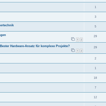
1
3
hertechnik
5
ngen
29
1
2
 Bester Hardware-Ansatz für komplexe Projekte?
29
1
2
2
1
18
7
12