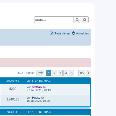
Suche
Erweiterte Suche
Registrieren
Anmelden
Seite
1
von
85
1
2
3
4
5
85
Nächste
2116 Themen
…
ZUGRIFFE
LETZTER BEITRAG
von
steffalk
5239
27 Jun 2026, 10:49
von
Hucky
1240163
15 Jul 2026, 19:20
ZUGRIFFE
LETZTER BEITRAG