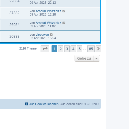
22884
09 Apr 2026, 22:13
von
Arnoud-Whizzbizz
37382
09 Apr 2026, 12:28
von
Arnoud-Whizzbizz
26954
03 Apr 2026, 11:02
von
vleeuwen
20333
02 Apr 2026, 15:54
Seite
1
von
85
1
2
3
4
5
85
Nächste
2116 Themen
…
Gehe zu
Alle Cookies löschen
Alle Zeiten sind
UTC+02:00