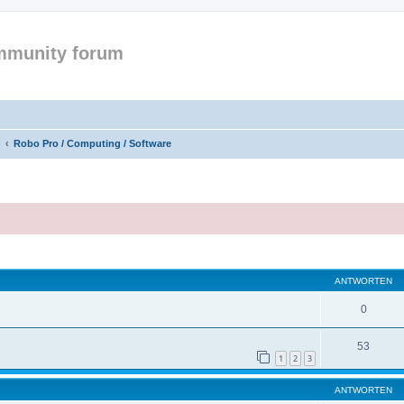
mmunity forum
Robo Pro / Computing / Software
eiterte Suche
ANTWORTEN
0
53
1
2
3
ANTWORTEN