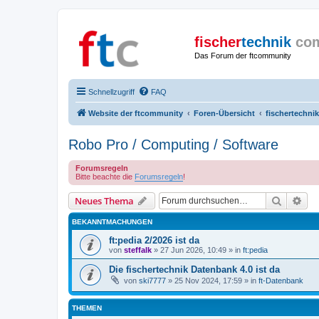
fischer
technik
co
Das Forum der ftcommunity
Schnellzugriff
FAQ
Website der ftcommunity
Foren-Übersicht
fischertechnik
Robo Pro / Computing / Software
Forumsregeln
Bitte beachte die
Forumsregeln
!
Suche
Erw
Neues Thema
BEKANNTMACHUNGEN
ft:pedia 2/2026 ist da
von
steffalk
» 27 Jun 2026, 10:49 » in
ft:pedia
Die fischertechnik Datenbank 4.0 ist da
von
ski7777
» 25 Nov 2024, 17:59 » in
ft-Datenbank
THEMEN