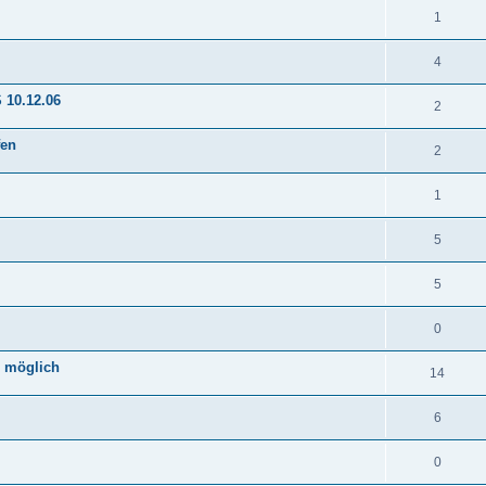
1
4
 10.12.06
2
fen
2
1
5
5
0
r möglich
14
6
0