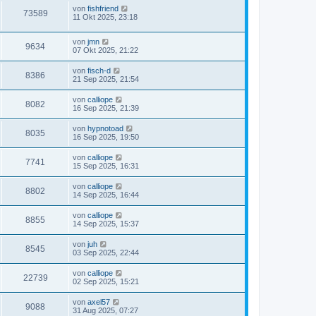
von
fishfriend
73589
11 Okt 2025, 23:18
von
jmn
9634
07 Okt 2025, 21:22
von
fisch-d
8386
21 Sep 2025, 21:54
von
calliope
8082
16 Sep 2025, 21:39
von
hypnotoad
8035
16 Sep 2025, 19:50
von
calliope
7741
15 Sep 2025, 16:31
von
calliope
8802
14 Sep 2025, 16:44
von
calliope
8855
14 Sep 2025, 15:37
von
juh
8545
03 Sep 2025, 22:44
von
calliope
22739
02 Sep 2025, 15:21
von
axel57
9088
31 Aug 2025, 07:27