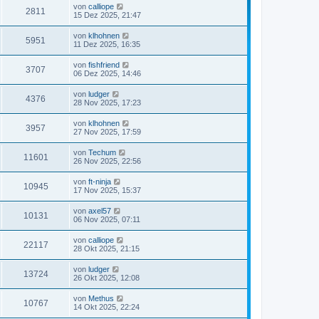
von
calliope
2811
15 Dez 2025, 21:47
von
klhohnen
5951
11 Dez 2025, 16:35
von
fishfriend
3707
06 Dez 2025, 14:46
von
ludger
4376
28 Nov 2025, 17:23
von
klhohnen
3957
27 Nov 2025, 17:59
von
Techum
11601
26 Nov 2025, 22:56
von
ft-ninja
10945
17 Nov 2025, 15:37
von
axel57
10131
06 Nov 2025, 07:11
von
calliope
22117
28 Okt 2025, 21:15
von
ludger
13724
26 Okt 2025, 12:08
von
Methus
10767
14 Okt 2025, 22:24