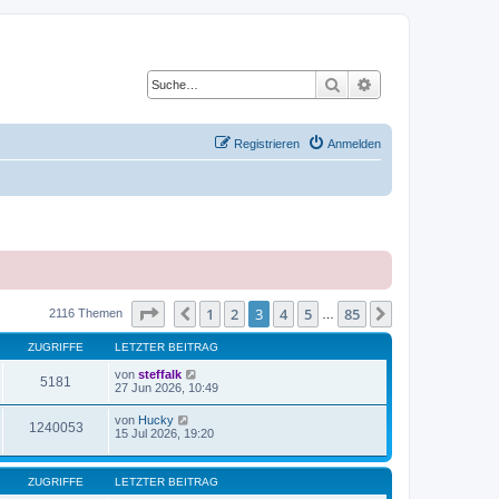
Suche
Erweiterte Suche
Registrieren
Anmelden
Seite
3
von
85
1
2
3
4
5
85
Vorherige
Nächste
2116 Themen
…
ZUGRIFFE
LETZTER BEITRAG
von
steffalk
5181
27 Jun 2026, 10:49
von
Hucky
1240053
15 Jul 2026, 19:20
ZUGRIFFE
LETZTER BEITRAG