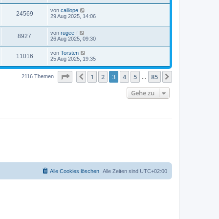
von
calliope
24569
29 Aug 2025, 14:06
von
rugee-f
8927
26 Aug 2025, 09:30
von
Torsten
11016
25 Aug 2025, 19:35
Seite
3
von
85
1
2
3
4
5
85
Vorherige
Nächste
2116 Themen
…
Gehe zu
Alle Cookies löschen
Alle Zeiten sind
UTC+02:00