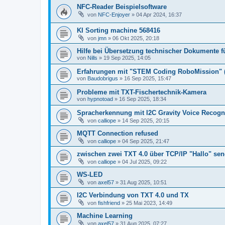
NFC-Reader Beispielsoftware
von
NFC-Enjoyer
» 04 Apr 2024, 16:37
KI Sorting machine 568416
von
jmn
» 06 Okt 2025, 20:18
Hilfe bei Übersetzung technischer Dokumente f
von
Nills
» 19 Sep 2025, 14:05
Erfahrungen mit "STEM Coding RoboMission" 
von
Baudobrigus
» 16 Sep 2025, 15:47
Probleme mit TXT-Fischertechnik-Kamera
von
hypnotoad
» 16 Sep 2025, 18:34
Spracherkennung mit I2C Gravity Voice Recogn
von
calliope
» 14 Sep 2025, 20:15
MQTT Connection refused
von
calliope
» 04 Sep 2025, 21:47
zwischen zwei TXT 4.0 über TCP/IP "Hallo" s
von
calliope
» 04 Jul 2025, 09:22
WS-LED
von
axel57
» 31 Aug 2025, 10:51
I2C Verbindung von TXT 4.0 und TX
von
fishfriend
» 25 Mai 2023, 14:49
Machine Learning
von
axel57
» 31 Aug 2025, 07:27