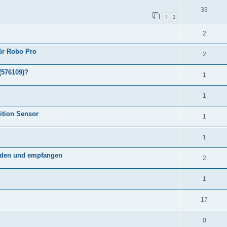
33
1
2
2
ür Robo Pro
2
(576109)?
1
1
ition Sensor
1
1
enden und empfangen
2
1
17
0