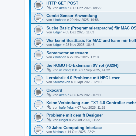
HTTP GET POST
von
axel57
» 12 Dez 2025, 09:22
Combi Sensor Anwendung
von
klhohnen
» 29 Nov 2025, 19:56
Suche Basic (Programmiersprache) für MAC OS
von
ludger
» 05 Dez 2025, 11:03
Wer kennt BestBasic für MAC und kann mir hel
von
ludger
» 28 Nov 2025, 10:43
Servomotor ansteuern
von
klhohnen
» 27 Nov 2025, 17:10
the ROBO I-O-Extension 9V rot (93294)
von
wumingf1111
» 27 Sep 2025, 14:22
Lernfabrik 4.0 Probleme mit NFC Leser
von
Sailorseven
» 10 Apr 2025, 12:10
Oxocard
von
axel57
» 06 Nov 2025, 07:11
Keine Verbindung zum TXT 4.0 Controller meh
von
haferfleks
» 07 Aug 2025, 11:52
Probleme mit dem ft Designer
von
ludger
» 25 Okt 2025, 11:22
40 Jahre Computing Interface
von
Methus
» 14 Okt 2025, 22:24