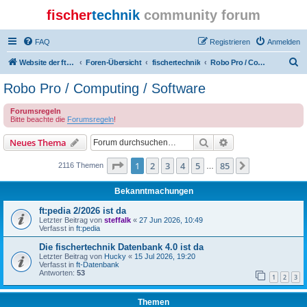
fischer
technik
community forum
FAQ
Registrieren
Anmelden
S
Website der ftcommunity
Foren-Übersicht
fischertechnik
Robo Pro / Computing / Software
u
Robo Pro / Computing / Software
c
Forumsregeln
h
Bitte beachte die
Forumsregeln
!
e
Suche
Erweiterte Suche
Neues Thema
Seite
1
von
85
1
2
3
4
5
85
Nächste
2116 Themen
…
Bekanntmachungen
ft:pedia 2/2026 ist da
Letzter Beitrag von
steffalk
«
27 Jun 2026, 10:49
Verfasst in
ft:pedia
Die fischertechnik Datenbank 4.0 ist da
Letzter Beitrag von
Hucky
«
15 Jul 2026, 19:20
Verfasst in
ft-Datenbank
Antworten:
53
1
2
3
Themen