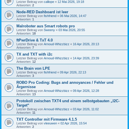
Letzter Beitrag von
calliope
«
12 Mai 2026, 19:18
Antworten:
2
Node-RED Dashboard ist leer
Letzter Beitrag von
fishfriend
«
06 Mai 2026, 14:47
Antworten:
1
Malroboter aus Smart robots pro
Letzter Beitrag von
Sweeny
«
03 Mai 2026, 20:55
Antworten:
18
ftPwrDrive & TxT 4.0
Letzter Beitrag von
Arnoud-Whizzbizz
«
16 Apr 2026, 20:13
Antworten:
7
TX and TXT with i2c
Letzter Beitrag von
Arnoud-Whizzbizz
«
14 Apr 2026, 23:39
Antworten:
12
The Brain von LPE
Letzter Beitrag von
fishfriend
«
09 Apr 2026, 22:13
Antworten:
3
ROBO Pro Coding: Bugs and annoyances / Fehler und
Ärgernisse
Letzter Beitrag von
Arnoud-Whizzbizz
«
09 Apr 2026, 12:28
Antworten:
13
Protokoll zwischen TXT4 und einem selbstgebauten „I2C-
Target“
Letzter Beitrag von
Arnoud-Whizzbizz
«
03 Apr 2026, 11:02
Antworten:
11
TXT Controller mit Firmware 4.1.5
Letzter Beitrag von
vleeuwen
«
02 Apr 2026, 15:54
Antworten:
2