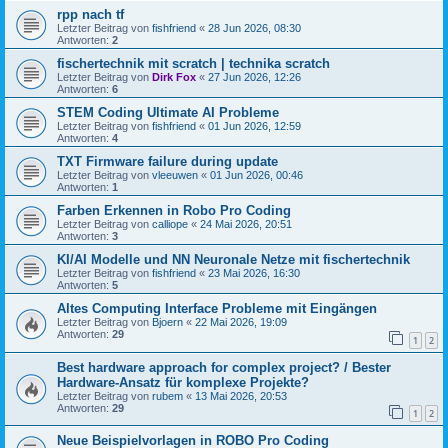
rpp nach tf
Letzter Beitrag von
fishfriend
«
28 Jun 2026, 08:30
Antworten:
2
fischertechnik mit scratch | technika scratch
Letzter Beitrag von
Dirk Fox
«
27 Jun 2026, 12:26
Antworten:
6
STEM Coding Ultimate AI Probleme
Letzter Beitrag von
fishfriend
«
01 Jun 2026, 12:59
Antworten:
4
TXT Firmware failure during update
Letzter Beitrag von
vleeuwen
«
01 Jun 2026, 00:46
Antworten:
1
Farben Erkennen in Robo Pro Coding
Letzter Beitrag von
calliope
«
24 Mai 2026, 20:51
Antworten:
3
KI/AI Modelle und NN Neuronale Netze mit fischertechnik
Letzter Beitrag von
fishfriend
«
23 Mai 2026, 16:30
Antworten:
5
Altes Computing Interface Probleme mit Eingängen
Letzter Beitrag von
Bjoern
«
22 Mai 2026, 19:09
Antworten:
29
1
2
Best hardware approach for complex project? / Bester
Hardware-Ansatz für komplexe Projekte?
Letzter Beitrag von
rubem
«
13 Mai 2026, 20:53
Antworten:
29
1
2
Neue Beispielvorlagen in ROBO Pro Coding