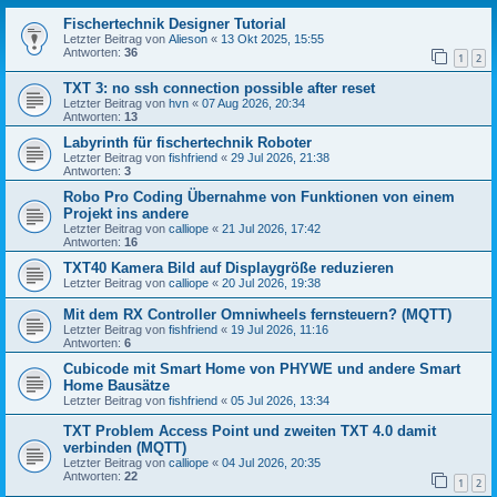
Fischertechnik Designer Tutorial
Letzter Beitrag von
Alieson
«
13 Okt 2025, 15:55
Antworten:
36
1
2
TXT 3: no ssh connection possible after reset
Letzter Beitrag von
hvn
«
07 Aug 2026, 20:34
Antworten:
13
Labyrinth für fischertechnik Roboter
Letzter Beitrag von
fishfriend
«
29 Jul 2026, 21:38
Antworten:
3
Robo Pro Coding Übernahme von Funktionen von einem
Projekt ins andere
Letzter Beitrag von
calliope
«
21 Jul 2026, 17:42
Antworten:
16
TXT40 Kamera Bild auf Displaygröße reduzieren
Letzter Beitrag von
calliope
«
20 Jul 2026, 19:38
Mit dem RX Controller Omniwheels fernsteuern? (MQTT)
Letzter Beitrag von
fishfriend
«
19 Jul 2026, 11:16
Antworten:
6
Cubicode mit Smart Home von PHYWE und andere Smart
Home Bausätze
Letzter Beitrag von
fishfriend
«
05 Jul 2026, 13:34
TXT Problem Access Point und zweiten TXT 4.0 damit
verbinden (MQTT)
Letzter Beitrag von
calliope
«
04 Jul 2026, 20:35
Antworten:
22
1
2