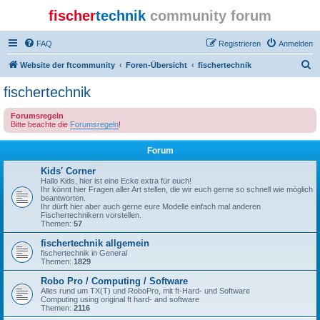
fischer
technik
community forum
FAQ
Registrieren
Anmelden
S
Website der ftcommunity
Foren-Übersicht
fischertechnik
u
fischertechnik
c
Forumsregeln
h
Bitte beachte die
Forumsregeln
!
e
Forum
Kids' Corner
Hallo Kids, hier ist eine Ecke extra für euch!
Ihr könnt hier Fragen aller Art stellen, die wir euch gerne so schnell wie möglich
beantworten.
Ihr dürft hier aber auch gerne eure Modelle einfach mal anderen
Fischertechnikern vorstellen.
Themen:
57
fischertechnik allgemein
fischertechnik in General
Themen:
1829
Robo Pro / Computing / Software
Alles rund um TX(T) und RoboPro, mit ft-Hard- und Software
Computing using original ft hard- and software
Themen:
2116