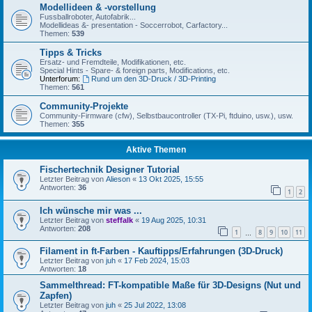
Modellideen & -vorstellung
Fussballroboter, Autofabrik...
Modellideas &- presentation - Soccerrobot, Carfactory...
Themen:
539
Tipps & Tricks
Ersatz- und Fremdteile, Modifikationen, etc.
Special Hints - Spare- & foreign parts, Modifications, etc.
Unterforum:
Rund um den 3D-Druck / 3D-Printing
Themen:
561
Community-Projekte
Community-Firmware (cfw), Selbstbaucontroller (TX-Pi, ftduino, usw.), usw.
Themen:
355
Aktive Themen
Fischertechnik Designer Tutorial
Letzter Beitrag von
Alieson
«
13 Okt 2025, 15:55
Antworten:
36
1
2
Ich wünsche mir was ...
Letzter Beitrag von
steffalk
«
19 Aug 2025, 10:31
Antworten:
208
1
8
9
10
11
…
Filament in ft-Farben - Kauftipps/Erfahrungen (3D-Druck)
Letzter Beitrag von
juh
«
17 Feb 2024, 15:03
Antworten:
18
Sammelthread: FT-kompatible Maße für 3D-Designs (Nut und
Zapfen)
Letzter Beitrag von
juh
«
25 Jul 2022, 13:08