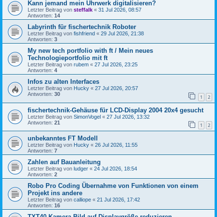
Kann jemand mein Uhrwerk digitalisieren?
Letzter Beitrag von
steffalk
«
31 Jul 2026, 08:57
Antworten:
14
Labyrinth für fischertechnik Roboter
Letzter Beitrag von
fishfriend
«
29 Jul 2026, 21:38
Antworten:
3
My new tech portfolio with ft / Mein neues
Technologieportfolio mit ft
Letzter Beitrag von
rubem
«
27 Jul 2026, 23:25
Antworten:
4
Infos zu alten Interfaces
Letzter Beitrag von
Hucky
«
27 Jul 2026, 20:57
Antworten:
30
1
2
fischertechnik-Gehäuse für LCD-Display 2004 20x4 gesucht
Letzter Beitrag von
SimonVogel
«
27 Jul 2026, 13:32
Antworten:
21
1
2
unbekanntes FT Modell
Letzter Beitrag von
Hucky
«
26 Jul 2026, 11:55
Antworten:
7
Zahlen auf Bauanleitung
Letzter Beitrag von
ludger
«
24 Jul 2026, 18:54
Antworten:
2
Robo Pro Coding Übernahme von Funktionen von einem
Projekt ins andere
Letzter Beitrag von
calliope
«
21 Jul 2026, 17:42
Antworten:
16
TXT40 Kamera Bild auf Displaygröße reduzieren