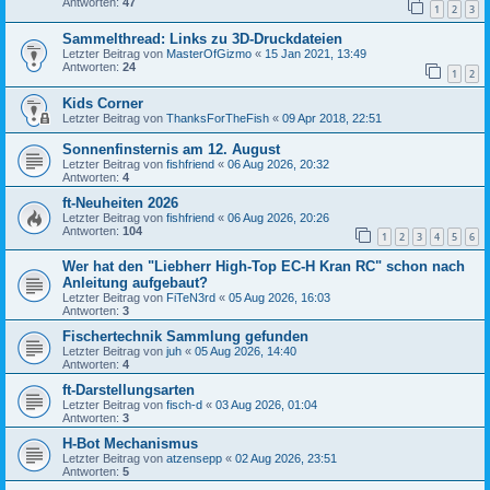
Antworten:
47
1
2
3
Sammelthread: Links zu 3D-Druckdateien
Letzter Beitrag von
MasterOfGizmo
«
15 Jan 2021, 13:49
Antworten:
24
1
2
Kids Corner
Letzter Beitrag von
ThanksForTheFish
«
09 Apr 2018, 22:51
Sonnenfinsternis am 12. August
Letzter Beitrag von
fishfriend
«
06 Aug 2026, 20:32
Antworten:
4
ft-Neuheiten 2026
Letzter Beitrag von
fishfriend
«
06 Aug 2026, 20:26
Antworten:
104
1
2
3
4
5
6
Wer hat den "Liebherr High-Top EC-H Kran RC" schon nach
Anleitung aufgebaut?
Letzter Beitrag von
FiTeN3rd
«
05 Aug 2026, 16:03
Antworten:
3
Fischertechnik Sammlung gefunden
Letzter Beitrag von
juh
«
05 Aug 2026, 14:40
Antworten:
4
ft-Darstellungsarten
Letzter Beitrag von
fisch-d
«
03 Aug 2026, 01:04
Antworten:
3
H-Bot Mechanismus
Letzter Beitrag von
atzensepp
«
02 Aug 2026, 23:51
Antworten:
5