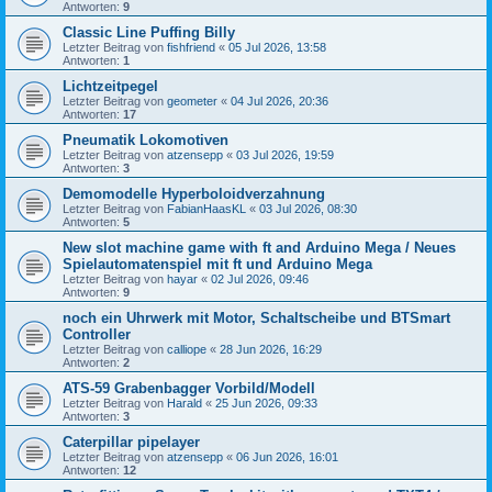
Antworten:
9
Classic Line Puffing Billy
Letzter Beitrag von
fishfriend
«
05 Jul 2026, 13:58
Antworten:
1
Lichtzeitpegel
Letzter Beitrag von
geometer
«
04 Jul 2026, 20:36
Antworten:
17
Pneumatik Lokomotiven
Letzter Beitrag von
atzensepp
«
03 Jul 2026, 19:59
Antworten:
3
Demomodelle Hyperboloidverzahnung
Letzter Beitrag von
FabianHaasKL
«
03 Jul 2026, 08:30
Antworten:
5
New slot machine game with ft and Arduino Mega / Neues
Spielautomatenspiel mit ft und Arduino Mega
Letzter Beitrag von
hayar
«
02 Jul 2026, 09:46
Antworten:
9
noch ein Uhrwerk mit Motor, Schaltscheibe und BTSmart
Controller
Letzter Beitrag von
calliope
«
28 Jun 2026, 16:29
Antworten:
2
ATS-59 Grabenbagger Vorbild/Modell
Letzter Beitrag von
Harald
«
25 Jun 2026, 09:33
Antworten:
3
Caterpillar pipelayer
Letzter Beitrag von
atzensepp
«
06 Jun 2026, 16:01
Antworten:
12