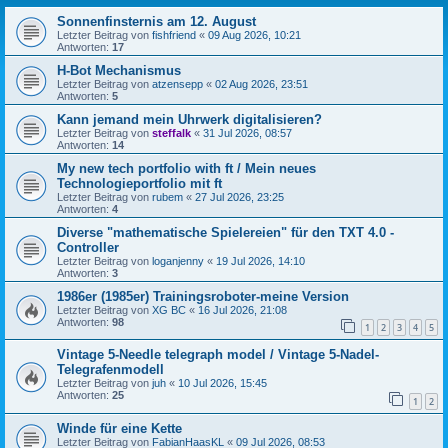
Sonnenfinsternis am 12. August
Letzter Beitrag von
fishfriend
«
09 Aug 2026, 10:21
Antworten:
17
H-Bot Mechanismus
Letzter Beitrag von
atzensepp
«
02 Aug 2026, 23:51
Antworten:
5
Kann jemand mein Uhrwerk digitalisieren?
Letzter Beitrag von
steffalk
«
31 Jul 2026, 08:57
Antworten:
14
My new tech portfolio with ft / Mein neues
Technologieportfolio mit ft
Letzter Beitrag von
rubem
«
27 Jul 2026, 23:25
Antworten:
4
Diverse "mathematische Spielereien" für den TXT 4.0 -
Controller
Letzter Beitrag von
loganjenny
«
19 Jul 2026, 14:10
Antworten:
3
1986er (1985er) Trainingsroboter-meine Version
Letzter Beitrag von
XG BC
«
16 Jul 2026, 21:08
Antworten:
98
1
2
3
4
5
Vintage 5-Needle telegraph model / Vintage 5-Nadel-
Telegrafenmodell
Letzter Beitrag von
juh
«
10 Jul 2026, 15:45
Antworten:
25
1
2
Winde für eine Kette
Letzter Beitrag von
FabianHaasKL
«
09 Jul 2026, 08:53