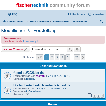
fischer
technik
community forum
FAQ
Registrieren
Anmelden
S
Website der ftcommunity
Foren-Übersicht
fischertechnik
Modellideen & -vorstellung
u
Modellideen & -vorstellung
c
Forumsregeln
h
Bitte beachte die
Forumsregeln
!
e
Suche
Erweiterte Suche
Neues Thema
Seite
1
von
22
1
2
3
4
5
22
Nächste
539 Themen
…
Bekanntmachungen
ft:pedia 2/2026 ist da
Letzter Beitrag von
steffalk
«
27 Jun 2026, 10:49
Verfasst in
ft:pedia
Die fischertechnik Datenbank 4.0 ist da
Letzter Beitrag von
Hucky
«
15 Jul 2026, 19:20
Verfasst in
ft-Datenbank
Antworten:
53
1
2
3
Themen