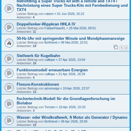
Retrofitting a Super Trucks kit with a remote and TXT4 /
Nachrüstung eines Super Trucks-Kits mit Fernbedienung und
TXT4
Letzter Beitrag von
rubem
«
01 Jun 2026, 20:22
Antworten:
4
Doppellenker-Wippkran HHLA IV
Letzter Beitrag von
FabianHaasKL
«
25 Mai 2026, 09:51
Antworten:
11
50-Hz-Uhr mit springender Minute und Mondphasenanzeige
Letzter Beitrag von
fishfriend
«
08 Mai 2026, 22:51
Antworten:
24
1
2
Stellwerk für Kugelbahn
Letzter Beitrag von
calliope
«
27 Apr 2026, 13:04
Antworten:
16
Funktionsmodell erneuerbare Energien
Letzter Beitrag von
calliope
«
21 Apr 2026, 16:29
Antworten:
4
Flexure-Konstruktionen
Letzter Beitrag von
atzensepp
«
19 Apr 2026, 22:57
Antworten:
15
fischertechnik-Modell für die Grundlagenforschung im
Biolabor
Letzter Beitrag von
Torsten
«
16 Apr 2026, 15:33
Antworten:
3
Wasser- oder Windkraftwerk, ft Motor als Generator / Dynamo
Letzter Beitrag von
fishfriend
«
08 Apr 2026, 20:56
Antworten:
10