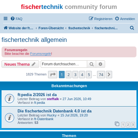
fischer
technik
community forum
FAQ
Registrieren
Anmelden
S
Website der ftcommunity
Foren-Übersicht
fischertechnik
fischertechnik allgemein
u
fischertechnik allgemein
c
Forumsregeln
h
Bitte beachte die
Forumsregeln
!
e
Suche
Erweiterte Suche
Neues Thema
Seite
1
von
74
1
2
3
4
5
74
Nächste
1829 Themen
…
Bekanntmachungen
ft:pedia 2/2026 ist da
Letzter Beitrag von
steffalk
«
27 Jun 2026, 10:49
Verfasst in
ft:pedia
Die fischertechnik Datenbank 4.0 ist da
Letzter Beitrag von
Hucky
«
15 Jul 2026, 19:20
Verfasst in
ft-Datenbank
Antworten:
53
1
2
3
Themen