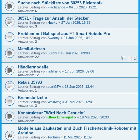
Suche nach Stückliste von 30253 Elektronik
Letzter Beitrag von
Flachzange
«
04 Jul 2026, 19:21
Antworten:
6
30571 - Frage zur Anzahl der Stecker
Letzter Beitrag von
Hucky
«
27 Jun 2026, 16:33
Antworten:
3
Problem mit Ballspiel aus FT Smart Robots Pro
Letzter Beitrag von
Sweeny
«
21 Jun 2026, 10:12
Antworten:
2
Metall-Achsen
Letzter Beitrag von
Lurchi
«
19 Jun 2026, 09:00
Antworten:
22
1
2
Händlermodelle
Letzter Beitrag von
fishfriend
«
17 Jun 2026, 09:06
Antworten:
12
Relais 35793
Letzter Beitrag von
atariGFA
«
13 Jun 2026, 13:44
Antworten:
1
Brennstoffzelle
Letzter Beitrag von
Waldweg
«
31 Mai 2026, 12:41
Antworten:
3
Konstrukteur "Wird Noch Gesucht"
Letzter Beitrag von
Bloeckchengrafik
«
18 Mai 2026, 20:33
Antworten:
1
Modelle aus Baukasten und Buch Fischertechnik-Roboter mit
Arduino
Letzter Beitrag von
Techum
«
11 Mai 2026, 11:39