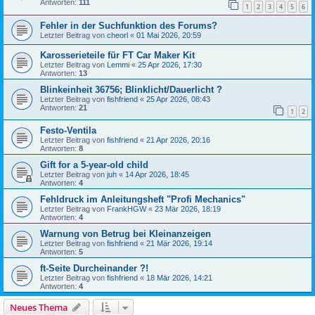
Antworten:
111
1
2
3
4
5
6
Fehler in der Suchfunktion des Forums?
Letzter Beitrag von
cheorl
«
01 Mai 2026, 20:59
Karosserieteile für FT Car Maker Kit
Letzter Beitrag von
Lemmi
«
25 Apr 2026, 17:30
Antworten:
13
Blinkeinheit 36756; Blinklicht/Dauerlicht ?
Letzter Beitrag von
fishfriend
«
25 Apr 2026, 08:43
Antworten:
21
1
2
Festo-Ventila
Letzter Beitrag von
fishfriend
«
21 Apr 2026, 20:16
Antworten:
8
Gift for a 5-year-old child
Letzter Beitrag von
juh
«
14 Apr 2026, 18:45
Antworten:
4
Fehldruck im Anleitungsheft "Profi Mechanics"
Letzter Beitrag von
FrankHGW
«
23 Mär 2026, 18:19
Antworten:
4
Warnung von Betrug bei Kleinanzeigen
Letzter Beitrag von
fishfriend
«
21 Mär 2026, 19:14
Antworten:
5
ft-Seite Durcheinander ?!
Letzter Beitrag von
fishfriend
«
18 Mär 2026, 14:21
Antworten:
4
Neues Thema