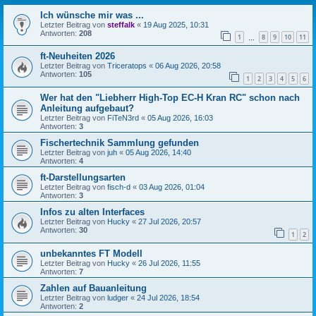
Ich wünsche mir was ...
Letzter Beitrag von
steffalk
«
19 Aug 2025, 10:31
Antworten:
208
1
8
9
10
11
…
ft-Neuheiten 2026
Letzter Beitrag von
Triceratops
«
06 Aug 2026, 20:58
Antworten:
105
1
2
3
4
5
6
Wer hat den "Liebherr High-Top EC-H Kran RC" schon nach
Anleitung aufgebaut?
Letzter Beitrag von
FiTeN3rd
«
05 Aug 2026, 16:03
Antworten:
3
Fischertechnik Sammlung gefunden
Letzter Beitrag von
juh
«
05 Aug 2026, 14:40
Antworten:
4
ft-Darstellungsarten
Letzter Beitrag von
fisch-d
«
03 Aug 2026, 01:04
Antworten:
3
Infos zu alten Interfaces
Letzter Beitrag von
Hucky
«
27 Jul 2026, 20:57
Antworten:
30
1
2
unbekanntes FT Modell
Letzter Beitrag von
Hucky
«
26 Jul 2026, 11:55
Antworten:
7
Zahlen auf Bauanleitung
Letzter Beitrag von
ludger
«
24 Jul 2026, 18:54
Antworten:
2