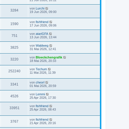
21 Jun 2026, 10:12
von
Lurchi
3284
19 Jun 2026, 09:00
von
fishfriend
1590
17 Jun 2026, 09:06
von
atariGFA
751
13 Jun 2026, 13:44
von
Waldweg
3825
31 Mai 2026, 12:41
von
Bloeckchengrafik
3220
18 Mai 2026, 20:33
von
Techum
252240
11 Mai 2026, 11:39
von
cheorl
3341
01 Mai 2026, 20:59
von
Lemmi
4526
25 Apr 2026, 17:30
von
fishfriend
33951
25 Apr 2026, 08:43
von
fishfriend
3767
21 Apr 2026, 20:16