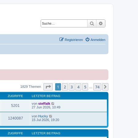
Suche
Erweiterte Suche
Registrieren
Anmelden
Seite
1
von
74
1
2
3
4
5
74
Nächste
1829 Themen
…
ZUGRIFFE
LETZTER BEITRAG
von
steffalk
5201
27 Jun 2026, 10:49
von
Hucky
1240087
15 Jul 2026, 19:20
ZUGRIFFE
LETZTER BEITRAG