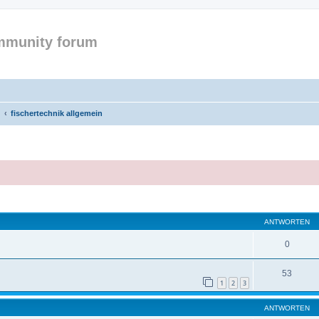
mmunity forum
fischertechnik allgemein
eiterte Suche
ANTWORTEN
0
53
1
2
3
ANTWORTEN