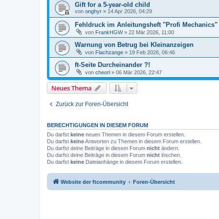
Gift for a 5-year-old child
von
onghyr
» 14 Apr 2026, 04:29
Fehldruck im Anleitungsheft "Profi Mechanics"
von
FrankHGW
» 22 Mär 2026, 11:00
Warnung von Betrug bei Kleinanzeigen
von
Flachzange
» 19 Feb 2026, 06:46
ft-Seite Durcheinander ?!
von
cheorl
» 06 Mär 2026, 22:47
Neues Thema
Zurück zur Foren-Übersicht
BERECHTIGUNGEN IN DIESEM FORUM
Du darfst
keine
neuen Themen in diesem Forum erstellen.
Du darfst
keine
Antworten zu Themen in diesem Forum erstellen.
Du darfst deine Beiträge in diesem Forum
nicht
ändern.
Du darfst deine Beiträge in diesem Forum
nicht
löschen.
Du darfst
keine
Dateianhänge in diesem Forum erstellen.
Website der ftcommunity
Foren-Übersicht