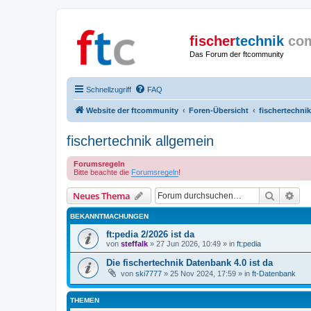
fischer
technik
co
Das Forum der ftcommunity
Schnellzugriff
FAQ
Website der ftcommunity
Foren-Übersicht
fischertechnik
fischertechnik allgemein
Forumsregeln
Bitte beachte die
Forumsregeln
!
Suche
Erw
Neues Thema
BEKANNTMACHUNGEN
ft:pedia 2/2026 ist da
von
steffalk
» 27 Jun 2026, 10:49 » in
ft:pedia
Die fischertechnik Datenbank 4.0 ist da
von
ski7777
» 25 Nov 2024, 17:59 » in
ft-Datenbank
THEMEN