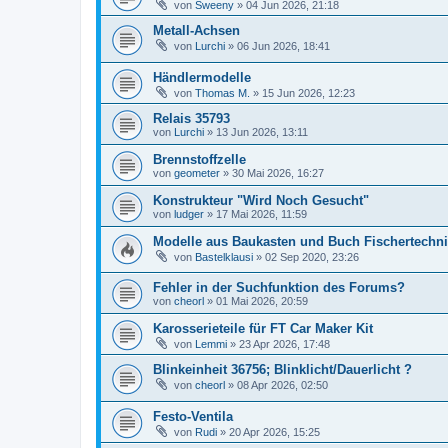
von
Sweeny
» 04 Jun 2026, 21:18
Metall-Achsen
von
Lurchi
» 06 Jun 2026, 18:41
Händlermodelle
von
Thomas M.
» 15 Jun 2026, 12:23
Relais 35793
von
Lurchi
» 13 Jun 2026, 13:11
Brennstoffzelle
von
geometer
» 30 Mai 2026, 16:27
Konstrukteur "Wird Noch Gesucht"
von
ludger
» 17 Mai 2026, 11:59
Modelle aus Baukasten und Buch Fischertechni
von
Bastelklausi
» 02 Sep 2020, 23:26
Fehler in der Suchfunktion des Forums?
von
cheorl
» 01 Mai 2026, 20:59
Karosserieteile für FT Car Maker Kit
von
Lemmi
» 23 Apr 2026, 17:48
Blinkeinheit 36756; Blinklicht/Dauerlicht ?
von
cheorl
» 08 Apr 2026, 02:50
Festo-Ventila
von
Rudi
» 20 Apr 2026, 15:25