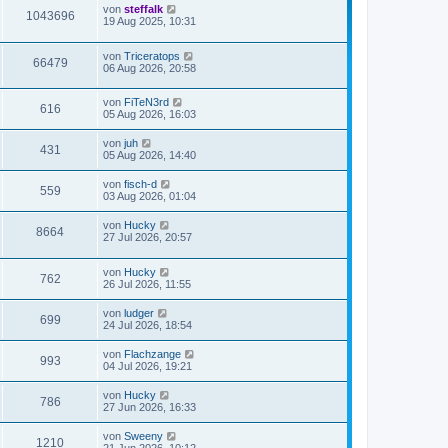
von
steffalk
1043696
19 Aug 2025, 10:31
von
Triceratops
66479
06 Aug 2026, 20:58
von
FiTeN3rd
616
05 Aug 2026, 16:03
von
juh
431
05 Aug 2026, 14:40
von
fisch-d
559
03 Aug 2026, 01:04
von
Hucky
8664
27 Jul 2026, 20:57
von
Hucky
762
26 Jul 2026, 11:55
von
ludger
699
24 Jul 2026, 18:54
von
Flachzange
993
04 Jul 2026, 19:21
von
Hucky
786
27 Jun 2026, 16:33
von
Sweeny
1210