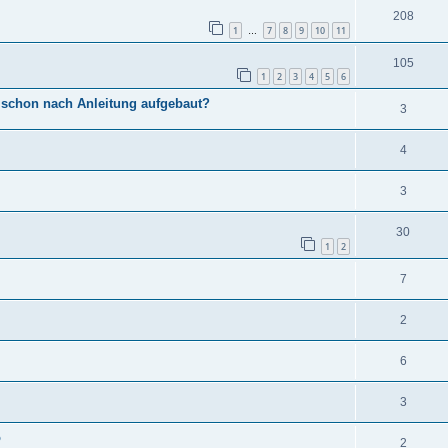
208
1
7
8
9
10
11
…
105
1
2
3
4
5
6
 schon nach Anleitung aufgebaut?
3
4
3
30
1
2
7
2
6
3
o
2