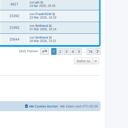
von
juh
4827
14 Apr 2026, 18:45
von
FrankHGW
23392
23 Mär 2026, 18:19
von
fishfriend
21992
21 Mär 2026, 19:14
von
fishfriend
20644
18 Mär 2026, 14:21
Seite
1
von
74
1
2
3
4
5
74
Nächste
1829 Themen
…
Gehe zu
Alle Cookies löschen
Alle Zeiten sind
UTC+02:00