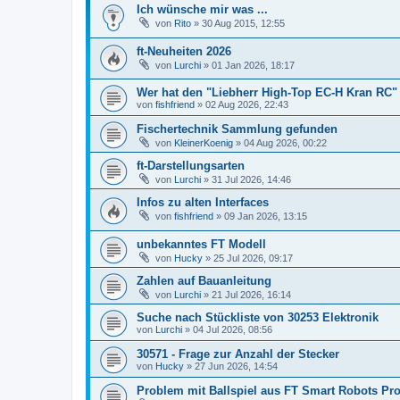
Ich wünsche mir was ...
von
Rito
» 30 Aug 2015, 12:55
ft-Neuheiten 2026
von
Lurchi
» 01 Jan 2026, 18:17
Wer hat den "Liebherr High-Top EC-H Kran RC"
von
fishfriend
» 02 Aug 2026, 22:43
Fischertechnik Sammlung gefunden
von
KleinerKoenig
» 04 Aug 2026, 00:22
ft-Darstellungsarten
von
Lurchi
» 31 Jul 2026, 14:46
Infos zu alten Interfaces
von
fishfriend
» 09 Jan 2026, 13:15
unbekanntes FT Modell
von
Hucky
» 25 Jul 2026, 09:17
Zahlen auf Bauanleitung
von
Lurchi
» 21 Jul 2026, 16:14
Suche nach Stückliste von 30253 Elektronik
von
Lurchi
» 04 Jul 2026, 08:56
30571 - Frage zur Anzahl der Stecker
von
Hucky
» 27 Jun 2026, 14:54
Problem mit Ballspiel aus FT Smart Robots Pr