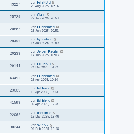
von
FiTeN3rd
43227
25 Aug 2025, 18:14
von
Claus
25729
27 Jun 2025, 20:58
von
PHabermehl
20862
26 Jun 2025, 20:51
von
hypnotoad
20492
17 Jun 2025, 20:50
von
Jeroen Regtien
20233
14 Jun 2025, 16:03
von
FiTeN3rd
29144
24 Mai 2025, 14:24
von
PHabermehl
43491
28 Apr 2025, 10:10
von
fishfriend
23005
16 Apr 2025, 19:43
von
fishfriend
41593
02 Apr 2025, 16:28
von
chrischan
22062
19 Mär 2025, 19:46
von
ski7777
90244
04 Feb 2025, 19:40