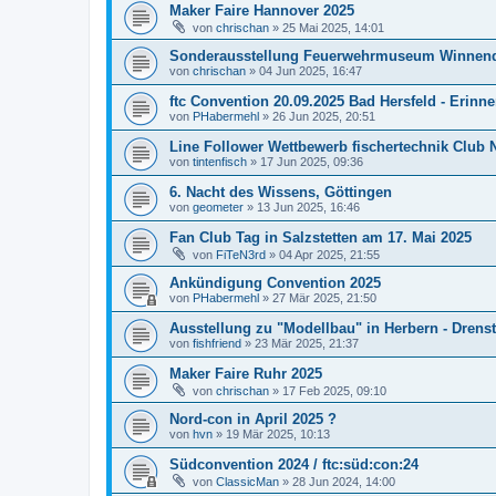
Maker Faire Hannover 2025
von
chrischan
» 25 Mai 2025, 14:01
Sonderausstellung Feuerwehrmuseum Winnen
von
chrischan
» 04 Jun 2025, 16:47
ftc Convention 20.09.2025 Bad Hersfeld - Erin
von
PHabermehl
» 26 Jun 2025, 20:51
Line Follower Wettbewerb fischertechnik Club 
von
tintenfisch
» 17 Jun 2025, 09:36
6. Nacht des Wissens, Göttingen
von
geometer
» 13 Jun 2025, 16:46
Fan Club Tag in Salzstetten am 17. Mai 2025
von
FiTeN3rd
» 04 Apr 2025, 21:55
Ankündigung Convention 2025
von
PHabermehl
» 27 Mär 2025, 21:50
Ausstellung zu "Modellbau" in Herbern - Drenst
von
fishfriend
» 23 Mär 2025, 21:37
Maker Faire Ruhr 2025
von
chrischan
» 17 Feb 2025, 09:10
Nord-con in April 2025 ?
von
hvn
» 19 Mär 2025, 10:13
Südconvention 2024 / ftc:süd:con:24
von
ClassicMan
» 28 Jun 2024, 14:00