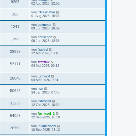
9206
02 Aug 2026, 22:52
von
ClassicMan
306
01 Aug 2026, 15:36
von
geometer
1241
09 Jun 2026, 16:39
von
chrischan
1393
09 Jun 2026, 12:33
von
fisch-d
38928
12 Mai 2026, 13:16
von
steffalk
57171
04 Mai 2026, 00:18
von
EstherM
28040
04 Mär 2026, 09:41
von
hvn
50648
24 Jan 2026, 07:45
von
fishfriend
31230
12 Okt 2025, 10:39
von
ftc_mod_2
64053
22 Sep 2025, 10:18
von
PHabermehl
26768
10 Sep 2025, 23:12