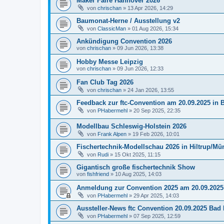
Maker Faire Hannover 2026
von
chrischan
» 13 Apr 2026, 14:29
Baumonat-Herne / Ausstellung v2
von
ClassicMan
» 01 Aug 2026, 15:34
Ankündigung Convention 2026
von
chrischan
» 09 Jun 2026, 13:38
Hobby Messe Leipzig
von
chrischan
» 09 Jun 2026, 12:33
Fan Club Tag 2026
von
chrischan
» 24 Jan 2026, 13:55
Feedback zur ftc-Convention am 20.09.2025 in 
von
PHabermehl
» 20 Sep 2025, 22:35
Modellbau Schleswig-Holstein 2026
von
Frank Alpen
» 19 Feb 2026, 10:01
Fischertechnik-Modellschau 2026 in Hiltrup/Mü
von
Rudi
» 15 Okt 2025, 11:15
Gigantisch große fischertechnik Show
von
fishfriend
» 10 Aug 2025, 14:03
Anmeldung zur Convention 2025 am 20.09.2025 
von
PHabermehl
» 29 Apr 2025, 14:03
Aussteller-News ftc Convention 20.09.2025 Bad 
von
PHabermehl
» 07 Sep 2025, 12:59