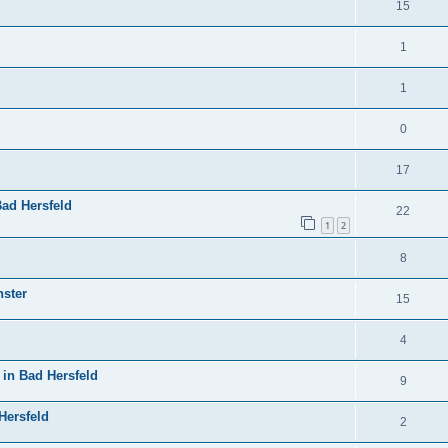
15
1
1
0
17
Bad Hersfeld
22
1
2
8
nster
15
4
in Bad Hersfeld
9
Hersfeld
2