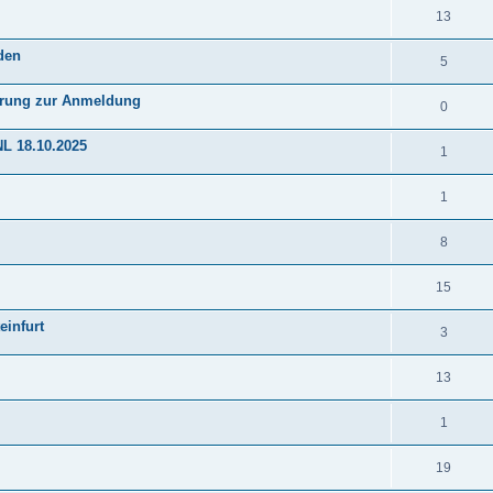
13
den
5
nerung zur Anmeldung
0
NL 18.10.2025
1
1
8
15
einfurt
3
13
1
19