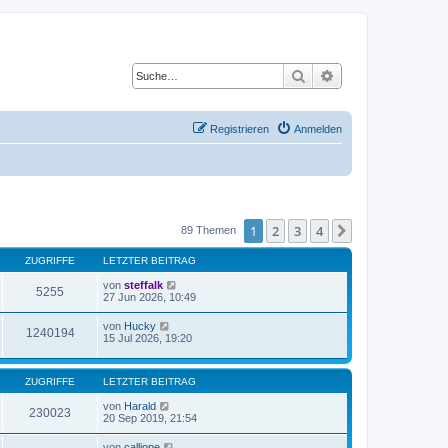
Suche
Erweiterte Suche
Registrieren
Anmelden
1
2
3
4
Nächste
89 Themen
ZUGRIFFE
LETZTER BEITRAG
von
steffalk
5255
27 Jun 2026, 10:49
von
Hucky
1240194
15 Jul 2026, 19:20
ZUGRIFFE
LETZTER BEITRAG
von
Harald
230023
20 Sep 2019, 21:54
von
calliope