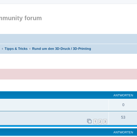
mmunity forum
Tipps & Tricks
Rund um den 3D-Druck / 3D-Printing
eiterte Suche
ANTWORTEN
0
53
1
2
3
ANTWORTEN