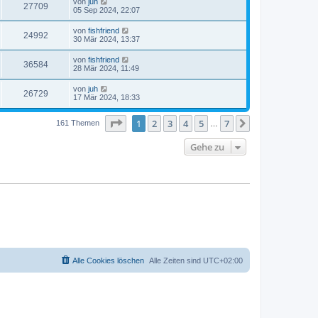
von
juh
27709
05 Sep 2024, 22:07
von
fishfriend
24992
30 Mär 2024, 13:37
von
fishfriend
36584
28 Mär 2024, 11:49
von
juh
26729
17 Mär 2024, 18:33
Seite
1
von
7
1
2
3
4
5
7
Nächste
161 Themen
…
Gehe zu
Alle Cookies löschen
Alle Zeiten sind
UTC+02:00