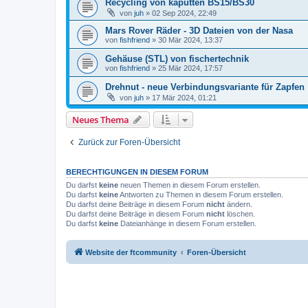
Recycling von kaputten BS15/BS30
von
juh
» 02 Sep 2024, 22:49
Mars Rover Räder - 3D Dateien von der Nasa
von
fishfriend
» 30 Mär 2024, 13:37
Gehäuse (STL) von fischertechnik
von
fishfriend
» 25 Mär 2024, 17:57
Drehnut - neue Verbindungsvariante für Zapfen
von
juh
» 17 Mär 2024, 01:21
Neues Thema
Zurück zur Foren-Übersicht
BERECHTIGUNGEN IN DIESEM FORUM
Du darfst
keine
neuen Themen in diesem Forum erstellen.
Du darfst
keine
Antworten zu Themen in diesem Forum erstellen.
Du darfst deine Beiträge in diesem Forum
nicht
ändern.
Du darfst deine Beiträge in diesem Forum
nicht
löschen.
Du darfst
keine
Dateianhänge in diesem Forum erstellen.
Website der ftcommunity
Foren-Übersicht