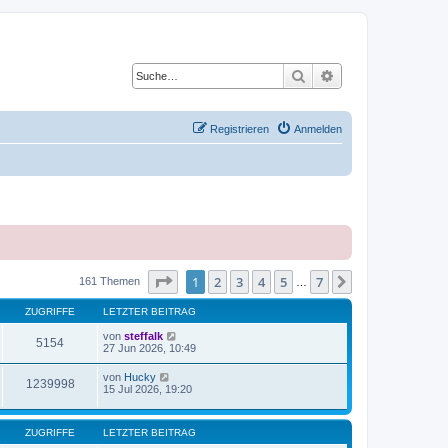
Suche
Erweiterte Suche
Registrieren
Anmelden
Seite
1
von
7
1
2
3
4
5
7
Nächste
161 Themen
…
ZUGRIFFE
LETZTER BEITRAG
von
steffalk
5154
27 Jun 2026, 10:49
von
Hucky
1239998
15 Jul 2026, 19:20
ZUGRIFFE
LETZTER BEITRAG