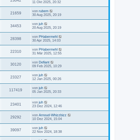
23042
11 Okt 2025, 20:32
von
rubem
21659
30 Aug 2025, 20:19
von
juh
34453
20 Aug 2025, 20:19
von
PHabermehl
28398
30 Apr 2025, 14:03
von
PHabermehl
22310
31 Mär 2025, 12:55
von
Defiant
30120
09 Feb 2025, 10:29
von
juh
23327
12 Jan 2025, 00:26
von
juh
117419
05 Jan 2025, 20:33
von
juh
23401
23 Dez 2024, 12:46
von
Arnoud-Whizzbizz
29292
10 Dez 2024, 15:04
von
juh
39097
22 Nov 2024, 18:38