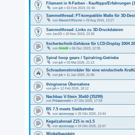
Filament in ft-Farben - Kauftipps/Erfahrungen (
von
juh
» 03 Feb 2019, 01:40
Sammelthread: FT-kompatible Maße für 3D-Desi
von
MasterOfGizmo
» 29 Aug 2016, 13:27
Sammelthread: Links zu 3D-Druckdateien
von
Jan3D
» 20 Nov 2019, 23:30
fischertechnik-Gehäuse für LCD-Display 2004 2
von
DirkW
» 06 Dez 2023, 12:35
Spiral hoop gears / Spiralring-Getriebe
von
juh
» 03 Mai 2026, 21:13
Schraubenstirnräder für eine windschiefe Kraft
von
juh
» 11 Jan 2026, 21:06
thingiverse Übernahme
von
juh
» 12 Feb 2026, 18:12
Nachbau V-Stein 30x60 (35299)
von
PHabermehl
» 27 Okt 2025, 17:59
BS 7.5 meets Statikstrebe
von
atzensepp
» 25 Okt 2025, 13:44
Kegelzahnrad Z15 in m1.5
von
atzensepp
» 24 Okt 2025, 22:07
Winkelbaustein