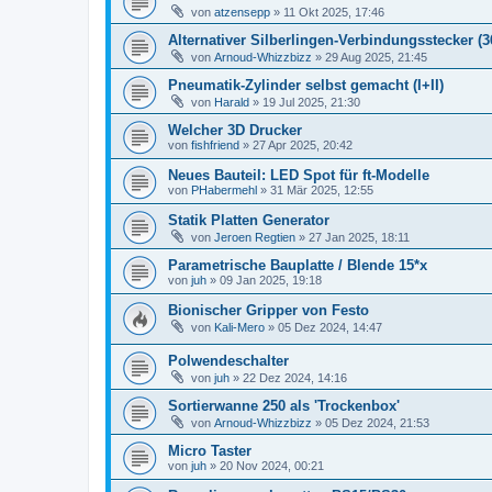
von
atzensepp
» 11 Okt 2025, 17:46
Alternativer Silberlingen-Verbindungsstecker (3
von
Arnoud-Whizzbizz
» 29 Aug 2025, 21:45
Pneumatik-Zylinder selbst gemacht (I+II)
von
Harald
» 19 Jul 2025, 21:30
Welcher 3D Drucker
von
fishfriend
» 27 Apr 2025, 20:42
Neues Bauteil: LED Spot für ft-Modelle
von
PHabermehl
» 31 Mär 2025, 12:55
Statik Platten Generator
von
Jeroen Regtien
» 27 Jan 2025, 18:11
Parametrische Bauplatte / Blende 15*x
von
juh
» 09 Jan 2025, 19:18
Bionischer Gripper von Festo
von
Kali-Mero
» 05 Dez 2024, 14:47
Polwendeschalter
von
juh
» 22 Dez 2024, 14:16
Sortierwanne 250 als 'Trockenbox'
von
Arnoud-Whizzbizz
» 05 Dez 2024, 21:53
Micro Taster
von
juh
» 20 Nov 2024, 00:21