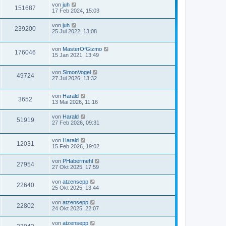
von
juh
151687
17 Feb 2024, 15:03
von
juh
239200
25 Jul 2022, 13:08
von
MasterOfGizmo
176046
15 Jan 2021, 13:49
von
SimonVogel
49724
27 Jul 2026, 13:32
von
Harald
3652
13 Mai 2026, 11:16
von
Harald
51919
27 Feb 2026, 09:31
von
Harald
12031
15 Feb 2026, 19:02
von
PHabermehl
27954
27 Okt 2025, 17:59
von
atzensepp
22640
25 Okt 2025, 13:44
von
atzensepp
22802
24 Okt 2025, 22:07
von
atzensepp