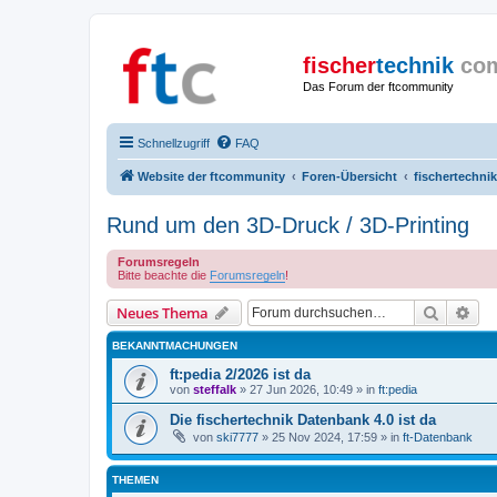
fischer
technik
co
Das Forum der ftcommunity
Schnellzugriff
FAQ
Website der ftcommunity
Foren-Übersicht
fischertechnik
Rund um den 3D-Druck / 3D-Printing
Forumsregeln
Bitte beachte die
Forumsregeln
!
Suche
Erw
Neues Thema
BEKANNTMACHUNGEN
ft:pedia 2/2026 ist da
von
steffalk
» 27 Jun 2026, 10:49 » in
ft:pedia
Die fischertechnik Datenbank 4.0 ist da
von
ski7777
» 25 Nov 2024, 17:59 » in
ft-Datenbank
THEMEN