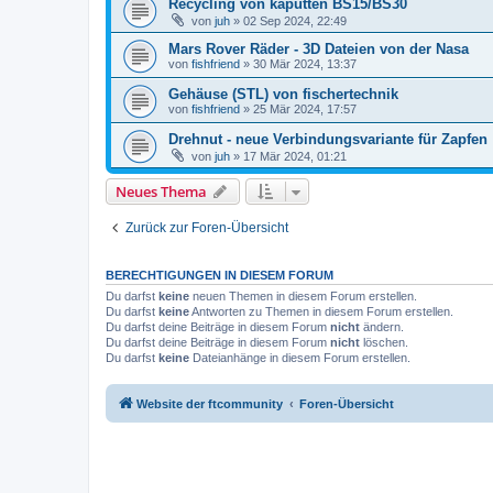
Recycling von kaputten BS15/BS30
von
juh
» 02 Sep 2024, 22:49
Mars Rover Räder - 3D Dateien von der Nasa
von
fishfriend
» 30 Mär 2024, 13:37
Gehäuse (STL) von fischertechnik
von
fishfriend
» 25 Mär 2024, 17:57
Drehnut - neue Verbindungsvariante für Zapfen
von
juh
» 17 Mär 2024, 01:21
Neues Thema
Zurück zur Foren-Übersicht
BERECHTIGUNGEN IN DIESEM FORUM
Du darfst
keine
neuen Themen in diesem Forum erstellen.
Du darfst
keine
Antworten zu Themen in diesem Forum erstellen.
Du darfst deine Beiträge in diesem Forum
nicht
ändern.
Du darfst deine Beiträge in diesem Forum
nicht
löschen.
Du darfst
keine
Dateianhänge in diesem Forum erstellen.
Website der ftcommunity
Foren-Übersicht