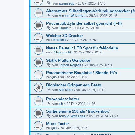
von
atzensepp
» 11 Okt 2025, 17:46
Alternativer Silberlingen-Verbindungsstecker (3
von
Arnoud-Whizzbizz
» 29 Aug 2025, 21:45
Pneumatik-Zylinder selbst gemacht (I+II)
von
Harald
» 19 Jul 2025, 21:30
Welcher 3D Drucker
von
fishfriend
» 27 Apr 2025, 20:42
Neues Bauteil: LED Spot für ft-Modelle
von
PHabermehl
» 31 Mär 2025, 12:55
Statik Platten Generator
von
Jeroen Regtien
» 27 Jan 2025, 18:11
Parametrische Bauplatte / Blende 15*x
von
juh
» 09 Jan 2025, 19:18
Bionischer Gripper von Festo
von
Kali-Mero
» 05 Dez 2024, 14:47
Polwendeschalter
von
juh
» 22 Dez 2024, 14:16
Sortierwanne 250 als 'Trockenbox'
von
Arnoud-Whizzbizz
» 05 Dez 2024, 21:53
Micro Taster
von
juh
» 20 Nov 2024, 00:21