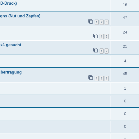
3D-Druck)
18
gns (Nut und Zapfen)
47
1
2
3
24
1
2
0x4 gesucht
21
1
2
4
übertragung
45
1
2
3
1
0
0
0