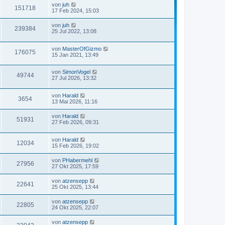
von
juh
151718
17 Feb 2024, 15:03
von
juh
239384
25 Jul 2022, 13:08
von
MasterOfGizmo
176075
15 Jan 2021, 13:49
von
SimonVogel
49744
27 Jul 2026, 13:32
von
Harald
3654
13 Mai 2026, 11:16
von
Harald
51931
27 Feb 2026, 09:31
von
Harald
12034
15 Feb 2026, 19:02
von
PHabermehl
27956
27 Okt 2025, 17:59
von
atzensepp
22641
25 Okt 2025, 13:44
von
atzensepp
22805
24 Okt 2025, 22:07
von
atzensepp