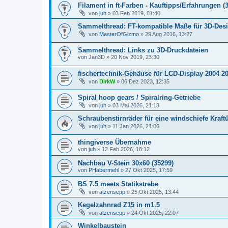
Filament in ft-Farben - Kauftipps/Erfahrungen (
von
juh
» 03 Feb 2019, 01:40
Sammelthread: FT-kompatible Maße für 3D-Desi
von
MasterOfGizmo
» 29 Aug 2016, 13:27
Sammelthread: Links zu 3D-Druckdateien
von
Jan3D
» 20 Nov 2019, 23:30
fischertechnik-Gehäuse für LCD-Display 2004 2
von
DirkW
» 06 Dez 2023, 12:35
Spiral hoop gears / Spiralring-Getriebe
von
juh
» 03 Mai 2026, 21:13
Schraubenstirnräder für eine windschiefe Kraft
von
juh
» 11 Jan 2026, 21:06
thingiverse Übernahme
von
juh
» 12 Feb 2026, 18:12
Nachbau V-Stein 30x60 (35299)
von
PHabermehl
» 27 Okt 2025, 17:59
BS 7.5 meets Statikstrebe
von
atzensepp
» 25 Okt 2025, 13:44
Kegelzahnrad Z15 in m1.5
von
atzensepp
» 24 Okt 2025, 22:07
Winkelbaustein