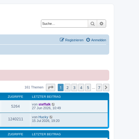
Suche
Erweiterte Suche
Registrieren
Anmelden
Seite
1
von
7
1
2
3
4
5
7
Nächste
161 Themen
…
ZUGRIFFE
LETZTER BEITRAG
von
steffalk
5264
27 Jun 2026, 10:49
von
Hucky
1240211
15 Jul 2026, 19:20
ZUGRIFFE
LETZTER BEITRAG