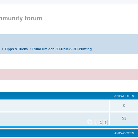
mmunity forum
Tipps & Tricks
Rund um den 3D-Druck / 3D-Printing
eiterte Suche
ANTWORTEN
0
53
1
2
3
ANTWORTEN