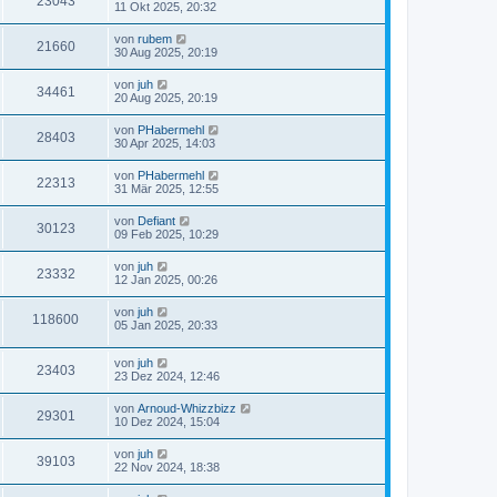
23043
11 Okt 2025, 20:32
von
rubem
21660
30 Aug 2025, 20:19
von
juh
34461
20 Aug 2025, 20:19
von
PHabermehl
28403
30 Apr 2025, 14:03
von
PHabermehl
22313
31 Mär 2025, 12:55
von
Defiant
30123
09 Feb 2025, 10:29
von
juh
23332
12 Jan 2025, 00:26
von
juh
118600
05 Jan 2025, 20:33
von
juh
23403
23 Dez 2024, 12:46
von
Arnoud-Whizzbizz
29301
10 Dez 2024, 15:04
von
juh
39103
22 Nov 2024, 18:38