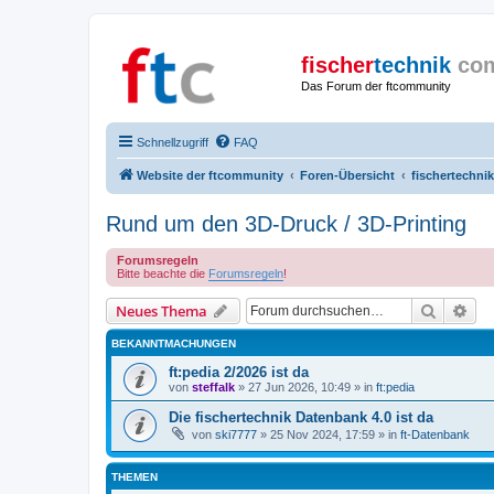
fischer
technik
co
Das Forum der ftcommunity
Schnellzugriff
FAQ
Website der ftcommunity
Foren-Übersicht
fischertechnik
Rund um den 3D-Druck / 3D-Printing
Forumsregeln
Bitte beachte die
Forumsregeln
!
Suche
Erw
Neues Thema
BEKANNTMACHUNGEN
ft:pedia 2/2026 ist da
von
steffalk
» 27 Jun 2026, 10:49 » in
ft:pedia
Die fischertechnik Datenbank 4.0 ist da
von
ski7777
» 25 Nov 2024, 17:59 » in
ft-Datenbank
THEMEN