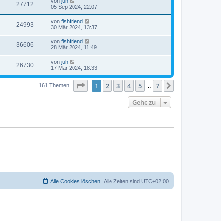
von
juh
27712
05 Sep 2024, 22:07
von
fishfriend
24993
30 Mär 2024, 13:37
von
fishfriend
36606
28 Mär 2024, 11:49
von
juh
26730
17 Mär 2024, 18:33
Seite
1
von
7
1
2
3
4
5
7
Nächste
161 Themen
…
Gehe zu
Alle Cookies löschen
Alle Zeiten sind
UTC+02:00