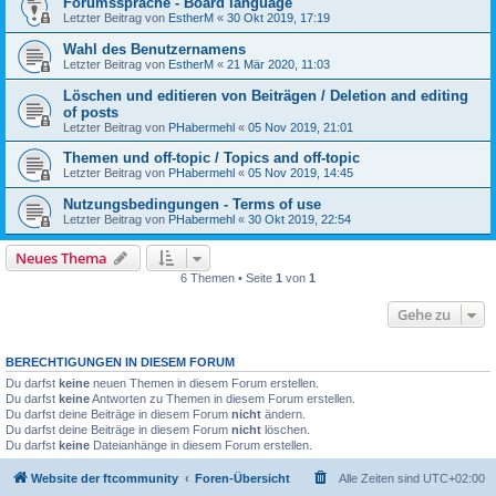
Forumssprache - Board language
Letzter Beitrag von
EstherM
«
30 Okt 2019, 17:19
Wahl des Benutzernamens
Letzter Beitrag von
EstherM
«
21 Mär 2020, 11:03
Löschen und editieren von Beiträgen / Deletion and editing
of posts
Letzter Beitrag von
PHabermehl
«
05 Nov 2019, 21:01
Themen und off-topic / Topics and off-topic
Letzter Beitrag von
PHabermehl
«
05 Nov 2019, 14:45
Nutzungsbedingungen - Terms of use
Letzter Beitrag von
PHabermehl
«
30 Okt 2019, 22:54
Neues Thema
6 Themen • Seite
1
von
1
Gehe zu
BERECHTIGUNGEN IN DIESEM FORUM
Du darfst
keine
neuen Themen in diesem Forum erstellen.
Du darfst
keine
Antworten zu Themen in diesem Forum erstellen.
Du darfst deine Beiträge in diesem Forum
nicht
ändern.
Du darfst deine Beiträge in diesem Forum
nicht
löschen.
Du darfst
keine
Dateianhänge in diesem Forum erstellen.
Website der ftcommunity
Foren-Übersicht
Alle Zeiten sind
UTC+02:00