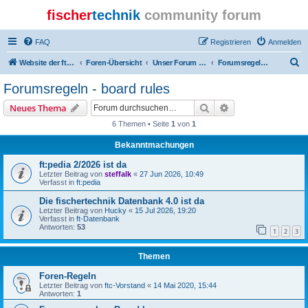
fischer
technik
community forum
FAQ
Registrieren
Anmelden
S
Website der ftcommunity
Foren-Übersicht
Unser Forum - our board
Forumsregeln - board rules
u
Forumsregeln - board rules
c
Suche
Erweiterte Suche
Neues Thema
h
6 Themen • Seite
1
von
1
e
Bekanntmachungen
ft:pedia 2/2026 ist da
Letzter Beitrag von
steffalk
«
27 Jun 2026, 10:49
Verfasst in
ft:pedia
Die fischertechnik Datenbank 4.0 ist da
Letzter Beitrag von
Hucky
«
15 Jul 2026, 19:20
Verfasst in
ft-Datenbank
Antworten:
53
1
2
3
Themen
Foren-Regeln
Letzter Beitrag von
ftc-Vorstand
«
14 Mai 2020, 15:44
Antworten:
1