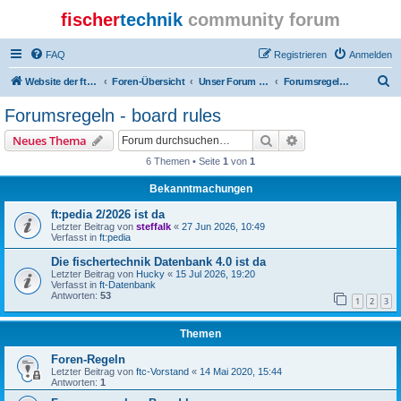
fischer
technik
community forum
FAQ
Registrieren
Anmelden
S
Website der ftcommunity
Foren-Übersicht
Unser Forum - our board
Forumsregeln - board rules
u
Forumsregeln - board rules
c
Suche
Erweiterte Suche
Neues Thema
h
6 Themen • Seite
1
von
1
e
Bekanntmachungen
ft:pedia 2/2026 ist da
Letzter Beitrag von
steffalk
«
27 Jun 2026, 10:49
Verfasst in
ft:pedia
Die fischertechnik Datenbank 4.0 ist da
Letzter Beitrag von
Hucky
«
15 Jul 2026, 19:20
Verfasst in
ft-Datenbank
Antworten:
53
1
2
3
Themen
Foren-Regeln
Letzter Beitrag von
ftc-Vorstand
«
14 Mai 2020, 15:44
Antworten:
1