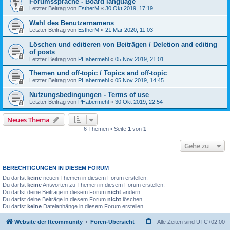
Forumssprache - Board language
Letzter Beitrag von
EstherM
«
30 Okt 2019, 17:19
Wahl des Benutzernamens
Letzter Beitrag von
EstherM
«
21 Mär 2020, 11:03
Löschen und editieren von Beiträgen / Deletion and editing
of posts
Letzter Beitrag von
PHabermehl
«
05 Nov 2019, 21:01
Themen und off-topic / Topics and off-topic
Letzter Beitrag von
PHabermehl
«
05 Nov 2019, 14:45
Nutzungsbedingungen - Terms of use
Letzter Beitrag von
PHabermehl
«
30 Okt 2019, 22:54
Neues Thema
6 Themen • Seite
1
von
1
Gehe zu
BERECHTIGUNGEN IN DIESEM FORUM
Du darfst
keine
neuen Themen in diesem Forum erstellen.
Du darfst
keine
Antworten zu Themen in diesem Forum erstellen.
Du darfst deine Beiträge in diesem Forum
nicht
ändern.
Du darfst deine Beiträge in diesem Forum
nicht
löschen.
Du darfst
keine
Dateianhänge in diesem Forum erstellen.
Website der ftcommunity
Foren-Übersicht
Alle Zeiten sind
UTC+02:00