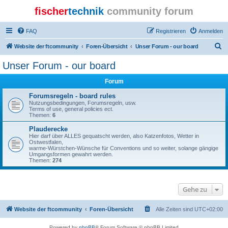
fischer
technik
community forum
FAQ
Registrieren
Anmelden
S
Website der ftcommunity
Foren-Übersicht
Unser Forum - our board
u
Unser Forum - our board
c
Forum
h
e
Forumsregeln - board rules
Nutzungsbedingungen, Forumsregeln, usw.
Terms of use, general policies ect.
Themen:
6
Plauderecke
Hier darf über ALLES gequatscht werden, also Katzenfotos, Wetter in
Ostwestfalen,
warme-Würstchen-Wünsche für Conventions und so weiter, solange gängige
Umgangsformen gewahrt werden.
Themen:
274
Gehe zu
Website der ftcommunity
Foren-Übersicht
Alle Zeiten sind
UTC+02:00
Powered by
phpBB
® Forum Software © phpBB Limited