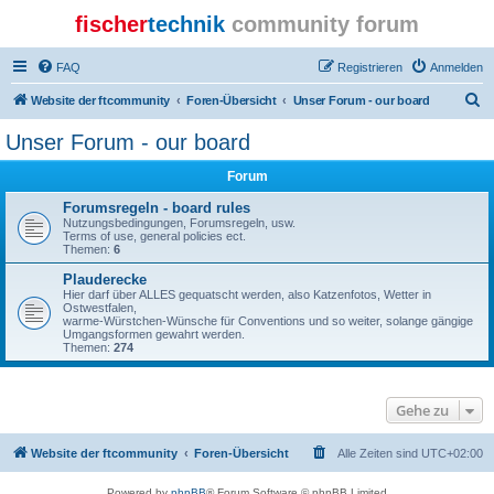
fischer
technik
community forum
FAQ
Registrieren
Anmelden
S
Website der ftcommunity
Foren-Übersicht
Unser Forum - our board
u
Unser Forum - our board
c
Forum
h
e
Forumsregeln - board rules
Nutzungsbedingungen, Forumsregeln, usw.
Terms of use, general policies ect.
Themen:
6
Plauderecke
Hier darf über ALLES gequatscht werden, also Katzenfotos, Wetter in
Ostwestfalen,
warme-Würstchen-Wünsche für Conventions und so weiter, solange gängige
Umgangsformen gewahrt werden.
Themen:
274
Gehe zu
Website der ftcommunity
Foren-Übersicht
Alle Zeiten sind
UTC+02:00
Powered by
phpBB
® Forum Software © phpBB Limited