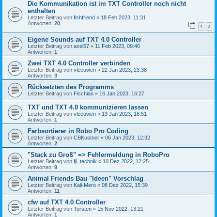
Die Kommunikation ist im TXT Controller noch nicht
enthalten
Letzter Beitrag von
fishfriend
«
18 Feb 2023, 11:31
Antworten:
20
1
2
Eigene Sounds auf TXT 4.0 Controller
Letzter Beitrag von
axel57
«
11 Feb 2023, 09:46
Antworten:
1
Zwei TXT 4.0 Controller verbinden
Letzter Beitrag von
vleeuwen
«
22 Jan 2023, 23:38
Antworten:
3
Rücksetzten des Programms
Letzter Beitrag von
Fischian
«
16 Jan 2023, 16:27
TXT und TXT 4.0 kommunizieren lassen
Letzter Beitrag von
vleeuwen
«
13 Jan 2023, 16:51
Antworten:
1
Farbsortierer in Robo Pro Coding
Letzter Beitrag von
CBKustner
«
06 Jan 2023, 12:32
Antworten:
2
"Stack zu Groß" => Fehlermeldung in RoboPro
Letzter Beitrag von
fjl_technik
«
10 Dez 2022, 12:25
Antworten:
9
Animal Friends Bau "Ideen" Vorschlag
Letzter Beitrag von
Kali-Mero
«
08 Dez 2022, 15:39
Antworten:
11
cfw auf TXT 4.0 Controller
Letzter Beitrag von
Torsten
«
15 Nov 2022, 13:21
Antworten:
1