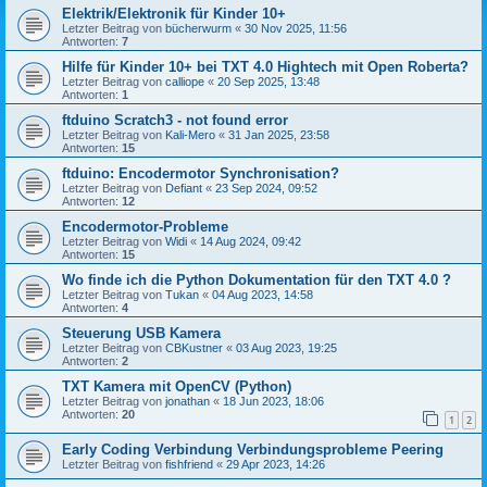
Elektrik/Elektronik für Kinder 10+
Letzter Beitrag von
bücherwurm
«
30 Nov 2025, 11:56
Antworten:
7
Hilfe für Kinder 10+ bei TXT 4.0 Hightech mit Open Roberta?
Letzter Beitrag von
calliope
«
20 Sep 2025, 13:48
Antworten:
1
ftduino Scratch3 - not found error
Letzter Beitrag von
Kali-Mero
«
31 Jan 2025, 23:58
Antworten:
15
ftduino: Encodermotor Synchronisation?
Letzter Beitrag von
Defiant
«
23 Sep 2024, 09:52
Antworten:
12
Encodermotor-Probleme
Letzter Beitrag von
Widi
«
14 Aug 2024, 09:42
Antworten:
15
Wo finde ich die Python Dokumentation für den TXT 4.0 ?
Letzter Beitrag von
Tukan
«
04 Aug 2023, 14:58
Antworten:
4
Steuerung USB Kamera
Letzter Beitrag von
CBKustner
«
03 Aug 2023, 19:25
Antworten:
2
TXT Kamera mit OpenCV (Python)
Letzter Beitrag von
jonathan
«
18 Jun 2023, 18:06
Antworten:
20
1
2
Early Coding Verbindung Verbindungsprobleme Peering
Letzter Beitrag von
fishfriend
«
29 Apr 2023, 14:26