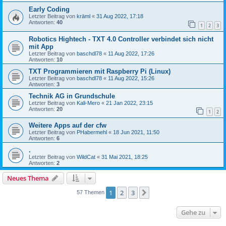
Early Coding
Letzter Beitrag von
kräml
«
31 Aug 2022, 17:18
Antworten:
40
1
2
3
Robotics Hightech - TXT 4.0 Controller verbindet sich nicht
mit App
Letzter Beitrag von
baschdl78
«
11 Aug 2022, 17:26
Antworten:
10
TXT Programmieren mit Raspberry Pi (Linux)
Letzter Beitrag von
baschdl78
«
11 Aug 2022, 15:26
Antworten:
3
Technik AG in Grundschule
Letzter Beitrag von
Kali-Mero
«
21 Jan 2022, 23:15
Antworten:
20
1
2
Weitere Apps auf der cfw
Letzter Beitrag von
PHabermehl
«
18 Jun 2021, 11:50
Antworten:
6
.
Letzter Beitrag von
WildCat
«
31 Mai 2021, 18:25
Antworten:
2
Neues Thema
1
2
3
Nächste
57 Themen
Gehe zu