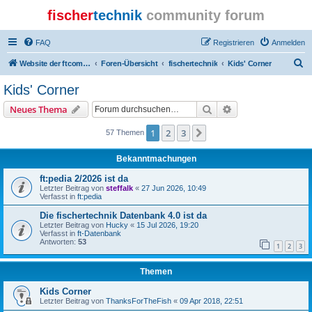
fischer
technik
community forum
FAQ
Registrieren
Anmelden
S
Website der ftcommunity
Foren-Übersicht
fischertechnik
Kids' Corner
u
Kids' Corner
c
Suche
Erweiterte Suche
Neues Thema
h
e
1
2
3
Nächste
57 Themen
Bekanntmachungen
ft:pedia 2/2026 ist da
Letzter Beitrag von
steffalk
«
27 Jun 2026, 10:49
Verfasst in
ft:pedia
Die fischertechnik Datenbank 4.0 ist da
Letzter Beitrag von
Hucky
«
15 Jul 2026, 19:20
Verfasst in
ft-Datenbank
Antworten:
53
1
2
3
Themen
Kids Corner
Letzter Beitrag von
ThanksForTheFish
«
09 Apr 2018, 22:51