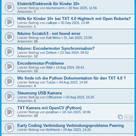
Elektrik/Elektronik für Kinder 10+
Letzter Beitrag von
bücherwurm
«
30 Nov 2025, 11:56
Antworten:
7
Hilfe für Kinder 10+ bei TXT 4.0 Hightech mit Open Roberta?
Letzter Beitrag von
calliope
«
20 Sep 2025, 13:48
Antworten:
1
ftduino Scratch3 - not found error
Letzter Beitrag von
Kali-Mero
«
31 Jan 2025, 23:58
Antworten:
15
ftduino: Encodermotor Synchronisation?
Letzter Beitrag von
Defiant
«
23 Sep 2024, 09:52
Antworten:
12
Encodermotor-Probleme
Letzter Beitrag von
Widi
«
14 Aug 2024, 09:42
Antworten:
15
Wo finde ich die Python Dokumentation für den TXT 4.0 ?
Letzter Beitrag von
Tukan
«
04 Aug 2023, 14:58
Antworten:
4
Steuerung USB Kamera
Letzter Beitrag von
CBKustner
«
03 Aug 2023, 19:25
Antworten:
2
TXT Kamera mit OpenCV (Python)
Letzter Beitrag von
jonathan
«
18 Jun 2023, 18:06
Antworten:
20
1
2
Early Coding Verbindung Verbindungsprobleme Peering
Letzter Beitrag von
fishfriend
«
29 Apr 2023, 14:26