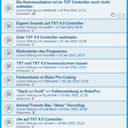
Die Kommunikation ist im TXT Controller noch nicht
enthalten
Letzter Beitrag von
fishfriend
«
18 Feb 2023, 11:31
Antworten:
20
1
2
Eigene Sounds auf TXT 4.0 Controller
Letzter Beitrag von
axel57
«
11 Feb 2023, 09:46
Antworten:
1
Zwei TXT 4.0 Controller verbinden
Letzter Beitrag von
vleeuwen
«
22 Jan 2023, 23:38
Antworten:
3
Rücksetzten des Programms
Letzter Beitrag von
Fischian
«
16 Jan 2023, 16:27
TXT und TXT 4.0 kommunizieren lassen
Letzter Beitrag von
vleeuwen
«
13 Jan 2023, 16:51
Antworten:
1
Farbsortierer in Robo Pro Coding
Letzter Beitrag von
CBKustner
«
06 Jan 2023, 12:32
Antworten:
2
"Stack zu Groß" => Fehlermeldung in RoboPro
Letzter Beitrag von
fjl_technik
«
10 Dez 2022, 12:25
Antworten:
9
Animal Friends Bau "Ideen" Vorschlag
Letzter Beitrag von
Kali-Mero
«
08 Dez 2022, 15:39
Antworten:
11
cfw auf TXT 4.0 Controller
Letzter Beitrag von
Torsten
«
15 Nov 2022, 13:21
Antworten:
1