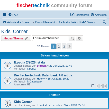
fischer
technik
community forum
FAQ
Registrieren
Anmelden
S
Website der ftcommunity
Foren-Übersicht
fischertechnik
Kids' Corner
u
Kids' Corner
c
Suche
Erweiterte Suche
Neues Thema
h
e
1
2
3
Nächste
57 Themen
Bekanntmachungen
ft:pedia 2/2026 ist da
Letzter Beitrag von
steffalk
«
27 Jun 2026, 10:49
Verfasst in
ft:pedia
Die fischertechnik Datenbank 4.0 ist da
Letzter Beitrag von
Hucky
«
15 Jul 2026, 19:20
Verfasst in
ft-Datenbank
Antworten:
53
1
2
3
Themen
Kids Corner
Letzter Beitrag von
ThanksForTheFish
«
09 Apr 2018, 22:51