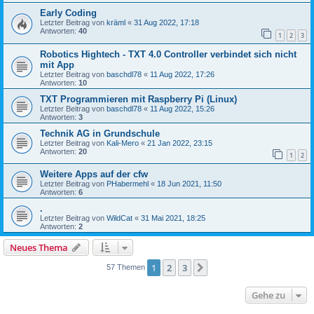
Early Coding
Letzter Beitrag von
kräml
«
31 Aug 2022, 17:18
Antworten:
40
1
2
3
Robotics Hightech - TXT 4.0 Controller verbindet sich nicht
mit App
Letzter Beitrag von
baschdl78
«
11 Aug 2022, 17:26
Antworten:
10
TXT Programmieren mit Raspberry Pi (Linux)
Letzter Beitrag von
baschdl78
«
11 Aug 2022, 15:26
Antworten:
3
Technik AG in Grundschule
Letzter Beitrag von
Kali-Mero
«
21 Jan 2022, 23:15
Antworten:
20
1
2
Weitere Apps auf der cfw
Letzter Beitrag von
PHabermehl
«
18 Jun 2021, 11:50
Antworten:
6
.
Letzter Beitrag von
WildCat
«
31 Mai 2021, 18:25
Antworten:
2
Neues Thema
1
2
3
Nächste
57 Themen
Gehe zu