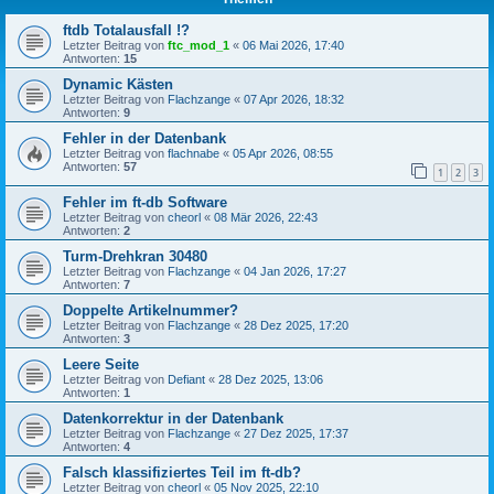
ftdb Totalausfall !?
Letzter Beitrag von
ftc_mod_1
«
06 Mai 2026, 17:40
Antworten:
15
Dynamic Kästen
Letzter Beitrag von
Flachzange
«
07 Apr 2026, 18:32
Antworten:
9
Fehler in der Datenbank
Letzter Beitrag von
flachnabe
«
05 Apr 2026, 08:55
Antworten:
57
1
2
3
Fehler im ft-db Software
Letzter Beitrag von
cheorl
«
08 Mär 2026, 22:43
Antworten:
2
Turm-Drehkran 30480
Letzter Beitrag von
Flachzange
«
04 Jan 2026, 17:27
Antworten:
7
Doppelte Artikelnummer?
Letzter Beitrag von
Flachzange
«
28 Dez 2025, 17:20
Antworten:
3
Leere Seite
Letzter Beitrag von
Defiant
«
28 Dez 2025, 13:06
Antworten:
1
Datenkorrektur in der Datenbank
Letzter Beitrag von
Flachzange
«
27 Dez 2025, 17:37
Antworten:
4
Falsch klassifiziertes Teil im ft-db?
Letzter Beitrag von
cheorl
«
05 Nov 2025, 22:10