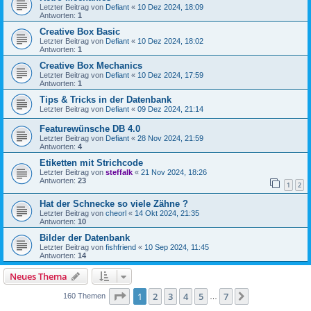
Letzter Beitrag von
Defiant
«
10 Dez 2024, 18:09
Antworten:
1
Creative Box Basic
Letzter Beitrag von
Defiant
«
10 Dez 2024, 18:02
Antworten:
1
Creative Box Mechanics
Letzter Beitrag von
Defiant
«
10 Dez 2024, 17:59
Antworten:
1
Tips & Tricks in der Datenbank
Letzter Beitrag von
Defiant
«
09 Dez 2024, 21:14
Featurewünsche DB 4.0
Letzter Beitrag von
Defiant
«
28 Nov 2024, 21:59
Antworten:
4
Etiketten mit Strichcode
Letzter Beitrag von
steffalk
«
21 Nov 2024, 18:26
Antworten:
23
1
2
Hat der Schnecke so viele Zähne ?
Letzter Beitrag von
cheorl
«
14 Okt 2024, 21:35
Antworten:
10
Bilder der Datenbank
Letzter Beitrag von
fishfriend
«
10 Sep 2024, 11:45
Antworten:
14
Neues Thema
Seite
1
von
7
1
2
3
4
5
7
Nächste
160 Themen
…