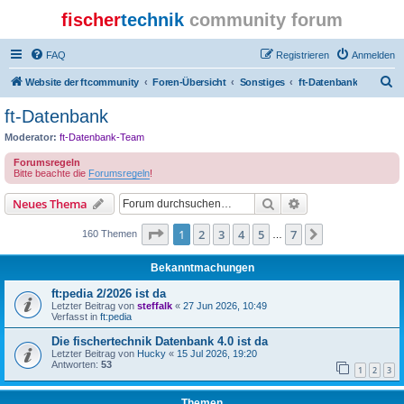
fischer
technik
community forum
FAQ
Registrieren
Anmelden
S
Website der ftcommunity
Foren-Übersicht
Sonstiges
ft-Datenbank
u
ft-Datenbank
c
Moderator:
ft-Datenbank-Team
h
Forumsregeln
e
Bitte beachte die
Forumsregeln
!
Suche
Erweiterte Suche
Neues Thema
Seite
1
von
7
1
2
3
4
5
7
Nächste
160 Themen
…
Bekanntmachungen
ft:pedia 2/2026 ist da
Letzter Beitrag von
steffalk
«
27 Jun 2026, 10:49
Verfasst in
ft:pedia
Die fischertechnik Datenbank 4.0 ist da
Letzter Beitrag von
Hucky
«
15 Jul 2026, 19:20
Antworten:
53
1
2
3
Themen