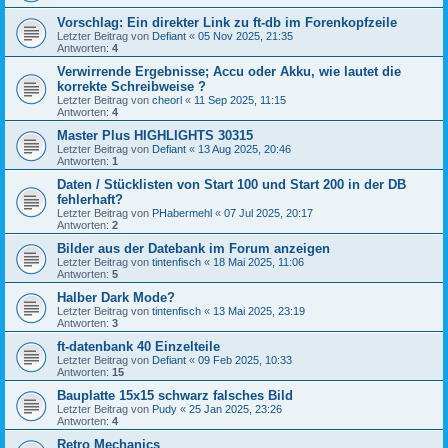
Vorschlag: Ein direkter Link zu ft-db im Forenkopfzeile
Letzter Beitrag von
Defiant
«
05 Nov 2025, 21:35
Antworten:
4
Verwirrende Ergebnisse; Accu oder Akku, wie lautet die
korrekte Schreibweise ?
Letzter Beitrag von
cheorl
«
11 Sep 2025, 11:15
Antworten:
4
Master Plus HIGHLIGHTS 30315
Letzter Beitrag von
Defiant
«
13 Aug 2025, 20:46
Antworten:
1
Daten / Stücklisten von Start 100 und Start 200 in der DB
fehlerhaft?
Letzter Beitrag von
PHabermehl
«
07 Jul 2025, 20:17
Antworten:
2
Bilder aus der Datebank im Forum anzeigen
Letzter Beitrag von
tintenfisch
«
18 Mai 2025, 11:06
Antworten:
5
Halber Dark Mode?
Letzter Beitrag von
tintenfisch
«
13 Mai 2025, 23:19
Antworten:
3
ft-datenbank 40 Einzelteile
Letzter Beitrag von
Defiant
«
09 Feb 2025, 10:33
Antworten:
15
Bauplatte 15x15 schwarz falsches Bild
Letzter Beitrag von
Pudy
«
25 Jan 2025, 23:26
Antworten:
4
Retro Mechanics