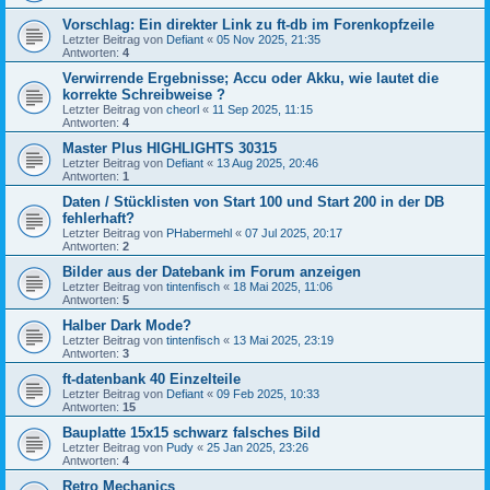
Vorschlag: Ein direkter Link zu ft-db im Forenkopfzeile
Letzter Beitrag von
Defiant
«
05 Nov 2025, 21:35
Antworten:
4
Verwirrende Ergebnisse; Accu oder Akku, wie lautet die
korrekte Schreibweise ?
Letzter Beitrag von
cheorl
«
11 Sep 2025, 11:15
Antworten:
4
Master Plus HIGHLIGHTS 30315
Letzter Beitrag von
Defiant
«
13 Aug 2025, 20:46
Antworten:
1
Daten / Stücklisten von Start 100 und Start 200 in der DB
fehlerhaft?
Letzter Beitrag von
PHabermehl
«
07 Jul 2025, 20:17
Antworten:
2
Bilder aus der Datebank im Forum anzeigen
Letzter Beitrag von
tintenfisch
«
18 Mai 2025, 11:06
Antworten:
5
Halber Dark Mode?
Letzter Beitrag von
tintenfisch
«
13 Mai 2025, 23:19
Antworten:
3
ft-datenbank 40 Einzelteile
Letzter Beitrag von
Defiant
«
09 Feb 2025, 10:33
Antworten:
15
Bauplatte 15x15 schwarz falsches Bild
Letzter Beitrag von
Pudy
«
25 Jan 2025, 23:26
Antworten:
4
Retro Mechanics