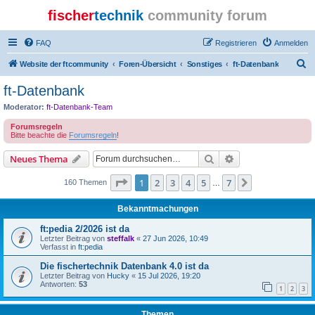
fischer
technik
community forum
FAQ
Registrieren
Anmelden
S
Website der ftcommunity
Foren-Übersicht
Sonstiges
ft-Datenbank
u
ft-Datenbank
c
Moderator:
ft-Datenbank-Team
h
Forumsregeln
e
Bitte beachte die
Forumsregeln
!
Suche
Erweiterte Suche
Neues Thema
Seite
1
von
7
1
2
3
4
5
7
Nächste
160 Themen
…
Bekanntmachungen
ft:pedia 2/2026 ist da
Letzter Beitrag von
steffalk
«
27 Jun 2026, 10:49
Verfasst in
ft:pedia
Die fischertechnik Datenbank 4.0 ist da
Letzter Beitrag von
Hucky
«
15 Jul 2026, 19:20
Antworten:
53
1
2
3
Themen