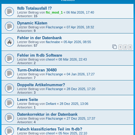
ftdb Totalausfall !?
Letzter Beitrag von
ftc_mod_1
«
06 Mai 2026, 17:40
Antworten:
15
Dynamic Kästen
Letzter Beitrag von
Flachzange
«
07 Apr 2026, 18:32
Antworten:
9
Fehler in der Datenbank
Letzter Beitrag von
flachnabe
«
05 Apr 2026, 08:55
Antworten:
57
1
2
3
Fehler im ft-db Software
Letzter Beitrag von
cheorl
«
08 Mär 2026, 22:43
Antworten:
2
Turm-Drehkran 30480
Letzter Beitrag von
Flachzange
«
04 Jan 2026, 17:27
Antworten:
7
Doppelte Artikelnummer?
Letzter Beitrag von
Flachzange
«
28 Dez 2025, 17:20
Antworten:
3
Leere Seite
Letzter Beitrag von
Defiant
«
28 Dez 2025, 13:06
Antworten:
1
Datenkorrektur in der Datenbank
Letzter Beitrag von
Flachzange
«
27 Dez 2025, 17:37
Antworten:
4
Falsch klassifiziertes Teil im ft-db?
Letzter Beitrag von
cheorl
«
05 Nov 2025, 22:10