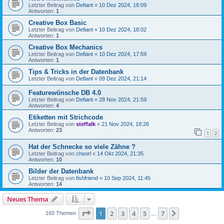
Letzter Beitrag von
Defiant
«
10 Dez 2024, 18:09
Antworten:
1
Creative Box Basic
Letzter Beitrag von
Defiant
«
10 Dez 2024, 18:02
Antworten:
1
Creative Box Mechanics
Letzter Beitrag von
Defiant
«
10 Dez 2024, 17:59
Antworten:
1
Tips & Tricks in der Datenbank
Letzter Beitrag von
Defiant
«
09 Dez 2024, 21:14
Featurewünsche DB 4.0
Letzter Beitrag von
Defiant
«
28 Nov 2024, 21:59
Antworten:
4
Etiketten mit Strichcode
Letzter Beitrag von
steffalk
«
21 Nov 2024, 18:26
Antworten:
23
1
2
Hat der Schnecke so viele Zähne ?
Letzter Beitrag von
cheorl
«
14 Okt 2024, 21:35
Antworten:
10
Bilder der Datenbank
Letzter Beitrag von
fishfriend
«
10 Sep 2024, 11:45
Antworten:
14
Neues Thema
Seite
1
von
7
1
2
3
4
5
7
Nächste
160 Themen
…