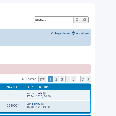
Suche
Erweiterte Suche
Registrieren
Anmelden
Seite
1
von
7
1
2
3
4
5
7
Nächste
160 Themen
…
ZUGRIFFE
LETZTER BEITRAG
von
steffalk
5165
27 Jun 2026, 10:49
von
Hucky
1240024
15 Jul 2026, 19:20