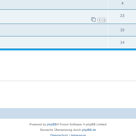
4
23
1
2
10
14
Powered by
phpBB
® Forum Software © phpBB Limited
Deutsche Übersetzung durch
phpBB.de
Datenschutz
|
Impressum