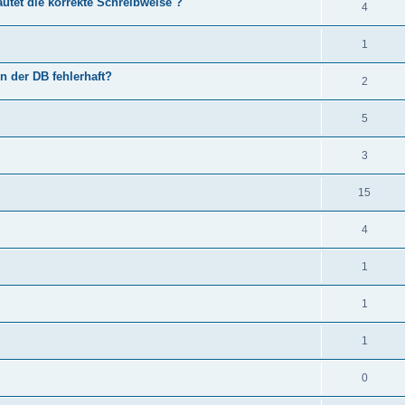
utet die korrekte Schreibweise ?
4
1
in der DB fehlerhaft?
2
5
3
15
4
1
1
1
0