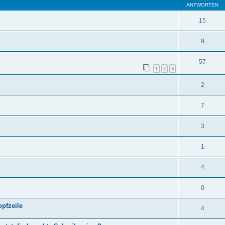
ANTWORTEN
15
9
57
1
2
3
2
7
3
1
4
0
opfzeile
4