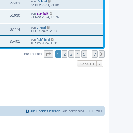
von
Defiant
27403
28 Nov 2024, 21:59
von
steffalk
51930
21 Nov 2024, 18:26
von
cheorl
37774
14 Okt 2024, 21:35
von
fishfriend
35401
10 Sep 2024, 11:45
Seite
1
von
7
1
2
3
4
5
7
Nächste
160 Themen
…
Gehe zu
Alle Cookies löschen
Alle Zeiten sind
UTC+02:00