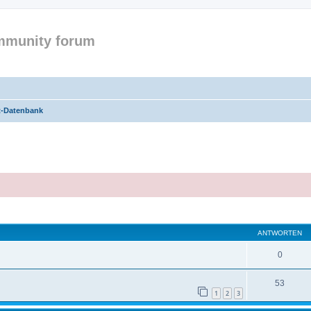
mmunity forum
t-Datenbank
eiterte Suche
ANTWORTEN
0
53
1
2
3