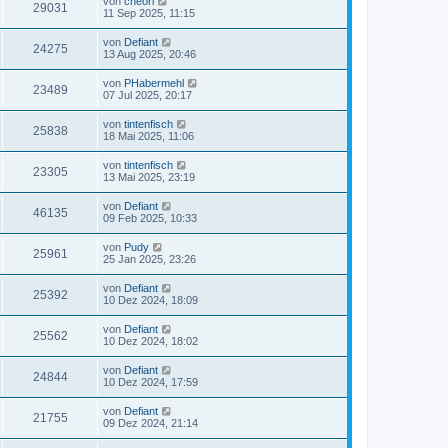
von
cheorl
29031
11 Sep 2025, 11:15
von
Defiant
24275
13 Aug 2025, 20:46
von
PHabermehl
23489
07 Jul 2025, 20:17
von
tintenfisch
25838
18 Mai 2025, 11:06
von
tintenfisch
23305
13 Mai 2025, 23:19
von
Defiant
46135
09 Feb 2025, 10:33
von
Pudy
25961
25 Jan 2025, 23:26
von
Defiant
25392
10 Dez 2024, 18:09
von
Defiant
25562
10 Dez 2024, 18:02
von
Defiant
24844
10 Dez 2024, 17:59
von
Defiant
21755
09 Dez 2024, 21:14