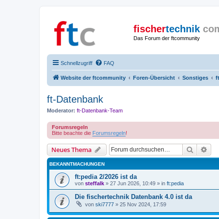
fischer
technik
co
Das Forum der ftcommunity
Schnellzugriff
FAQ
Website der ftcommunity
Foren-Übersicht
Sonstiges
f
ft-Datenbank
Moderator:
ft-Datenbank-Team
Forumsregeln
Bitte beachte die
Forumsregeln
!
Suche
Erw
Neues Thema
BEKANNTMACHUNGEN
ft:pedia 2/2026 ist da
von
steffalk
» 27 Jun 2026, 10:49 » in
ft:pedia
Die fischertechnik Datenbank 4.0 ist da
von
ski7777
» 25 Nov 2024, 17:59