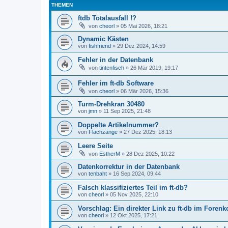
THEMEN
ftdb Totalausfall !?
von
cheorl
» 05 Mai 2026, 18:21
Dynamic Kästen
von
fishfriend
» 29 Dez 2024, 14:59
Fehler in der Datenbank
von
tintenfisch
» 26 Mär 2019, 19:17
Fehler im ft-db Software
von
cheorl
» 06 Mär 2026, 15:36
Turm-Drehkran 30480
von
jmn
» 11 Sep 2025, 21:48
Doppelte Artikelnummer?
von
Flachzange
» 27 Dez 2025, 18:13
Leere Seite
von
EstherM
» 28 Dez 2025, 10:22
Datenkorrektur in der Datenbank
von
tenbaht
» 16 Sep 2024, 09:44
Falsch klassifiziertes Teil im ft-db?
von
cheorl
» 05 Nov 2025, 22:10
Vorschlag: Ein direkter Link zu ft-db im Forenk
von
cheorl
» 12 Okt 2025, 17:21