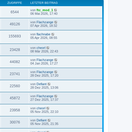
ZUGRIFFE
LETZTER BEITRAG
von
ftc_mod_1
6544
06 Mai 2026, 17:40
von
Flachzange
49126
07 Apr 2026, 18:32
von
flachnabe
155693
05 Apr 2026, 08:55
von
cheorl
23428
08 Mär 2026, 22:43
von
Flachzange
44082
04 Jan 2026, 17:27
von
Flachzange
23741
28 Dez 2025, 17:20
von
Defiant
22560
28 Dez 2025, 13:06
von
Flachzange
45872
27 Dez 2025, 17:37
von
cheorl
23958
05 Nov 2025, 22:10
von
Defiant
30076
05 Nov 2025, 21:35