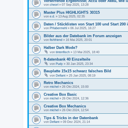
Verwirrende Ergebnisse; Accu oder Akku, wie la
von
cheorl
» 07 Sep 2025, 13:28
Master Plus HIGHLIGHTS 30315
von
e.d.
» 13 Aug 2025, 02:35
Daten / Stücklisten von Start 100 und Start 200 
von
PHabermehl
» 06 Jul 2025, 16:27
Bilder aus der Datebank im Forum anzeigen
von
fishfriend
» 16 Mai 2025, 20:01
Halber Dark Mode?
von
tintenfisch
» 13 Mai 2025, 18:40
ft-datenbank 40 Einzelteile
von
Pudy
» 30 Jan 2025, 23:34
Bauplatte 15x15 schwarz falsches Bild
von
Defiant
» 25 Jan 2025, 08:19
Retro Mechanics
von
michel
» 26 Okt 2024, 15:00
Creative Box Basic
von
michel
» 26 Okt 2024, 12:36
Creative Box Mechanics
von
michel
» 26 Okt 2024, 12:54
Tips & Tricks in der Datenbank
von
Defiant
» 09 Dez 2024, 21:14