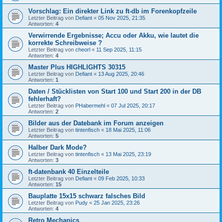
Vorschlag: Ein direkter Link zu ft-db im Forenkopfzeile
Letzter Beitrag von
Defiant
«
05 Nov 2025, 21:35
Antworten:
4
Verwirrende Ergebnisse; Accu oder Akku, wie lautet die
korrekte Schreibweise ?
Letzter Beitrag von
cheorl
«
11 Sep 2025, 11:15
Antworten:
4
Master Plus HIGHLIGHTS 30315
Letzter Beitrag von
Defiant
«
13 Aug 2025, 20:46
Antworten:
1
Daten / Stücklisten von Start 100 und Start 200 in der DB
fehlerhaft?
Letzter Beitrag von
PHabermehl
«
07 Jul 2025, 20:17
Antworten:
2
Bilder aus der Datebank im Forum anzeigen
Letzter Beitrag von
tintenfisch
«
18 Mai 2025, 11:06
Antworten:
5
Halber Dark Mode?
Letzter Beitrag von
tintenfisch
«
13 Mai 2025, 23:19
Antworten:
3
ft-datenbank 40 Einzelteile
Letzter Beitrag von
Defiant
«
09 Feb 2025, 10:33
Antworten:
15
Bauplatte 15x15 schwarz falsches Bild
Letzter Beitrag von
Pudy
«
25 Jan 2025, 23:26
Antworten:
4
Retro Mechanics