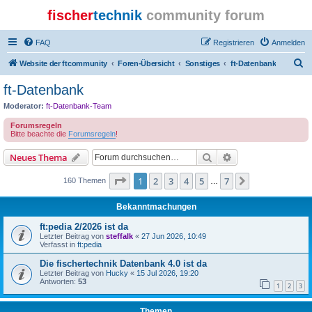
fischer
technik
community forum
FAQ
Registrieren
Anmelden
S
Website der ftcommunity
Foren-Übersicht
Sonstiges
ft-Datenbank
u
ft-Datenbank
c
Moderator:
ft-Datenbank-Team
h
Forumsregeln
e
Bitte beachte die
Forumsregeln
!
Suche
Erweiterte Suche
Neues Thema
Seite
1
von
7
1
2
3
4
5
7
Nächste
160 Themen
…
Bekanntmachungen
ft:pedia 2/2026 ist da
Letzter Beitrag von
steffalk
«
27 Jun 2026, 10:49
Verfasst in
ft:pedia
Die fischertechnik Datenbank 4.0 ist da
Letzter Beitrag von
Hucky
«
15 Jul 2026, 19:20
Antworten:
53
1
2
3
Themen