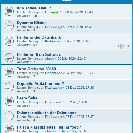
ftdb Totalausfall !?
Letzter Beitrag von
ftc_mod_1
«
06 Mai 2026, 17:40
Antworten:
15
Dynamic Kästen
Letzter Beitrag von
Flachzange
«
07 Apr 2026, 18:32
Antworten:
9
Fehler in der Datenbank
Letzter Beitrag von
flachnabe
«
05 Apr 2026, 08:55
Antworten:
57
1
2
3
Fehler im ft-db Software
Letzter Beitrag von
cheorl
«
08 Mär 2026, 22:43
Antworten:
2
Turm-Drehkran 30480
Letzter Beitrag von
Flachzange
«
04 Jan 2026, 17:27
Antworten:
7
Doppelte Artikelnummer?
Letzter Beitrag von
Flachzange
«
28 Dez 2025, 17:20
Antworten:
3
Leere Seite
Letzter Beitrag von
Defiant
«
28 Dez 2025, 13:06
Antworten:
1
Datenkorrektur in der Datenbank
Letzter Beitrag von
Flachzange
«
27 Dez 2025, 17:37
Antworten:
4
Falsch klassifiziertes Teil im ft-db?
Letzter Beitrag von
cheorl
«
05 Nov 2025, 22:10