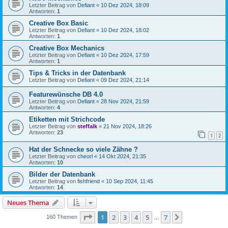
Letzter Beitrag von
Defiant
«
10 Dez 2024, 18:09
Antworten:
1
Creative Box Basic
Letzter Beitrag von
Defiant
«
10 Dez 2024, 18:02
Antworten:
1
Creative Box Mechanics
Letzter Beitrag von
Defiant
«
10 Dez 2024, 17:59
Antworten:
1
Tips & Tricks in der Datenbank
Letzter Beitrag von
Defiant
«
09 Dez 2024, 21:14
Featurewünsche DB 4.0
Letzter Beitrag von
Defiant
«
28 Nov 2024, 21:59
Antworten:
4
Etiketten mit Strichcode
Letzter Beitrag von
steffalk
«
21 Nov 2024, 18:26
Antworten:
23
1
2
Hat der Schnecke so viele Zähne ?
Letzter Beitrag von
cheorl
«
14 Okt 2024, 21:35
Antworten:
10
Bilder der Datenbank
Letzter Beitrag von
fishfriend
«
10 Sep 2024, 11:45
Antworten:
14
Neues Thema
Seite
1
von
7
1
2
3
4
5
7
Nächste
160 Themen
…