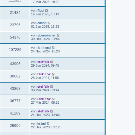
111925
17 Mär 2025, 19:20
von
Rudi
21484
14 Jan 2025, 18:13
von
cheorl
23795
01 Jan 2025, 18:23
von
Speerwerfer
54376
30 Dez 2024, 21:54
von
fishfriend
107289
24 Nov 2024, 15:20
von
steffalk
43905
29 Jun 2024, 09:45
von
Dirk Fox
30662
28 Jun 2024, 11:58
von
steffalk
43868
30 Mär 2024, 13:44
von
Dirk Fox
36777
27 Mär 2024, 09:16
von
steffalk
41289
24 Dez 2023, 13:06
von
kräml
29909
22 Dez 2023, 09:12