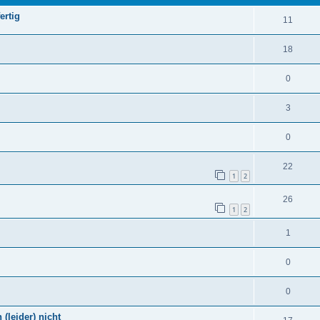
ertig
11
18
0
3
0
22
1
2
26
1
2
1
0
0
 (leider) nicht