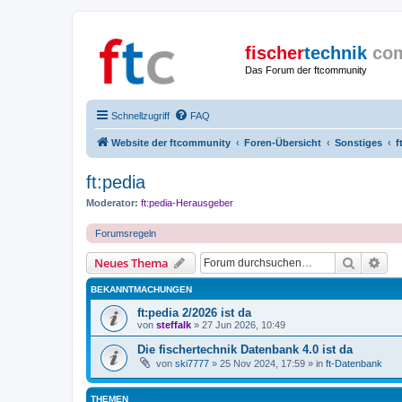
fischer
technik
co
Das Forum der ftcommunity
Schnellzugriff
FAQ
Website der ftcommunity
Foren-Übersicht
Sonstiges
f
ft:pedia
Moderator:
ft:pedia-Herausgeber
Forumsregeln
Suche
Erw
Neues Thema
BEKANNTMACHUNGEN
ft:pedia 2/2026 ist da
von
steffalk
» 27 Jun 2026, 10:49
Die fischertechnik Datenbank 4.0 ist da
von
ski7777
» 25 Nov 2024, 17:59 » in
ft-Datenbank
THEMEN