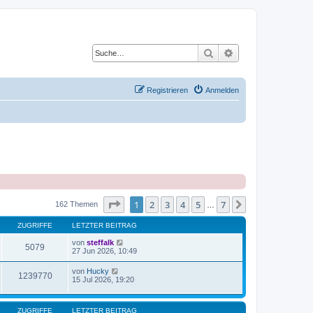
Suche
Erweiterte Suche
Registrieren
Anmelden
Seite
1
von
7
1
2
3
4
5
7
Nächste
162 Themen
…
ZUGRIFFE
LETZTER BEITRAG
von
steffalk
5079
27 Jun 2026, 10:49
von
Hucky
1239770
15 Jul 2026, 19:20
ZUGRIFFE
LETZTER BEITRAG