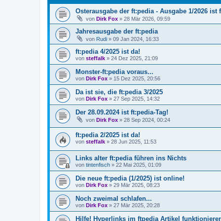
Osterausgabe der ft:pedia - Ausgabe 1/2026 ist f
von
Dirk Fox
» 28 Mär 2026, 09:59
Jahresausgabe der ft:pedia
von
Rudi
» 09 Jan 2024, 16:33
ft:pedia 4/2025 ist da!
von
steffalk
» 24 Dez 2025, 21:09
Monster-ft:pedia voraus...
von
Dirk Fox
» 15 Dez 2025, 20:56
Da ist sie, die ft:pedia 3/2025
von
Dirk Fox
» 27 Sep 2025, 14:32
Der 28.09.2024 ist ft:pedia-Tag!
von
Dirk Fox
» 28 Sep 2024, 00:24
ft:pedia 2/2025 ist da!
von
steffalk
» 28 Jun 2025, 11:53
Links alter ft:pedia führen ins Nichts
von
tintenfisch
» 22 Mai 2025, 01:09
Die neue ft:pedia (1/2025) ist online!
von
Dirk Fox
» 29 Mär 2025, 08:23
Noch zweimal schlafen...
von
Dirk Fox
» 27 Mär 2025, 20:28
Hilfe! Hyperlinks im ftpedia Artikel funktionieren