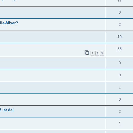
17
0
dia-Mixer?
2
10
55
1
2
3
0
0
1
0
 ist da!
2
1