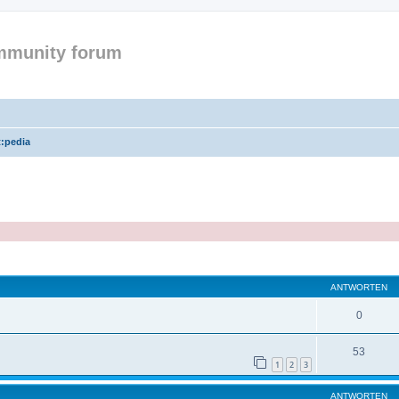
mmunity forum
t:pedia
eiterte Suche
ANTWORTEN
0
53
1
2
3
ANTWORTEN