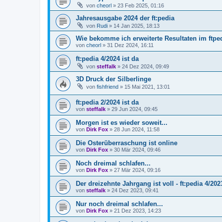
von
cheorl
» 23 Feb 2025, 01:16
Jahresausgabe 2024 der ft:pedia
von
Rudi
» 14 Jan 2025, 18:13
Wie bekomme ich erweiterte Resultaten im ftpe
von
cheorl
» 31 Dez 2024, 16:11
ft:pedia 4/2024 ist da
von
steffalk
» 24 Dez 2024, 09:49
3D Druck der Silberlinge
von
fishfriend
» 15 Mai 2021, 13:01
ft:pedia 2/2024 ist da
von
steffalk
» 29 Jun 2024, 09:45
Morgen ist es wieder soweit...
von
Dirk Fox
» 28 Jun 2024, 11:58
Die Osterüberraschung ist online
von
Dirk Fox
» 30 Mär 2024, 09:46
Noch dreimal schlafen...
von
Dirk Fox
» 27 Mär 2024, 09:16
Der dreizehnte Jahrgang ist voll - ft:pedia 4/2023
von
steffalk
» 24 Dez 2023, 09:41
Nur noch dreimal schlafen...
von
Dirk Fox
» 21 Dez 2023, 14:23