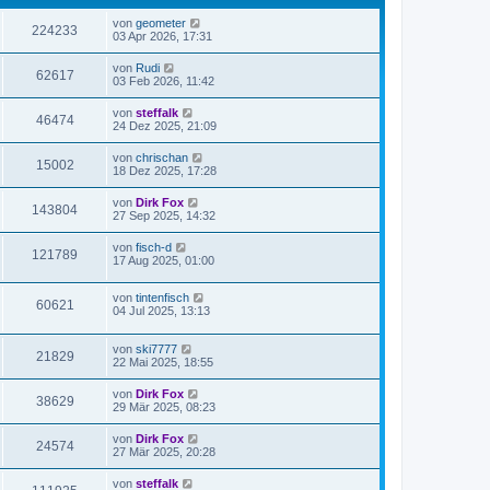
von
geometer
224233
03 Apr 2026, 17:31
von
Rudi
62617
03 Feb 2026, 11:42
von
steffalk
46474
24 Dez 2025, 21:09
von
chrischan
15002
18 Dez 2025, 17:28
von
Dirk Fox
143804
27 Sep 2025, 14:32
von
fisch-d
121789
17 Aug 2025, 01:00
von
tintenfisch
60621
04 Jul 2025, 13:13
von
ski7777
21829
22 Mai 2025, 18:55
von
Dirk Fox
38629
29 Mär 2025, 08:23
von
Dirk Fox
24574
27 Mär 2025, 20:28
von
steffalk