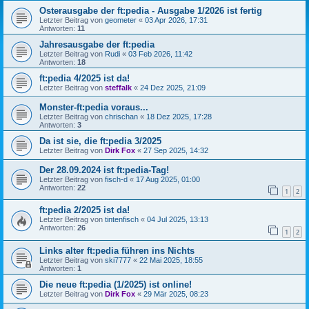
Osterausgabe der ft:pedia - Ausgabe 1/2026 ist fertig
Letzter Beitrag von
geometer
«
03 Apr 2026, 17:31
Antworten:
11
Jahresausgabe der ft:pedia
Letzter Beitrag von
Rudi
«
03 Feb 2026, 11:42
Antworten:
18
ft:pedia 4/2025 ist da!
Letzter Beitrag von
steffalk
«
24 Dez 2025, 21:09
Monster-ft:pedia voraus...
Letzter Beitrag von
chrischan
«
18 Dez 2025, 17:28
Antworten:
3
Da ist sie, die ft:pedia 3/2025
Letzter Beitrag von
Dirk Fox
«
27 Sep 2025, 14:32
Der 28.09.2024 ist ft:pedia-Tag!
Letzter Beitrag von
fisch-d
«
17 Aug 2025, 01:00
Antworten:
22
1
2
ft:pedia 2/2025 ist da!
Letzter Beitrag von
tintenfisch
«
04 Jul 2025, 13:13
Antworten:
26
1
2
Links alter ft:pedia führen ins Nichts
Letzter Beitrag von
ski7777
«
22 Mai 2025, 18:55
Antworten:
1
Die neue ft:pedia (1/2025) ist online!
Letzter Beitrag von
Dirk Fox
«
29 Mär 2025, 08:23