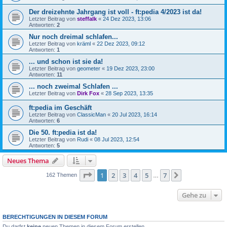
Der dreizehnte Jahrgang ist voll - ft:pedia 4/2023 ist da!
Letzter Beitrag von
steffalk
«
24 Dez 2023, 13:06
Antworten:
2
Nur noch dreimal schlafen...
Letzter Beitrag von
kräml
«
22 Dez 2023, 09:12
Antworten:
1
... und schon ist sie da!
Letzter Beitrag von
geometer
«
19 Dez 2023, 23:00
Antworten:
11
... noch zweimal Schlafen ...
Letzter Beitrag von
Dirk Fox
«
28 Sep 2023, 13:35
ft:pedia im Geschäft
Letzter Beitrag von
ClassicMan
«
20 Jul 2023, 16:14
Antworten:
6
Die 50. ft:pedia ist da!
Letzter Beitrag von
Rudi
«
08 Jul 2023, 12:54
Antworten:
5
Neues Thema
Seite
1
von
7
1
2
3
4
5
7
Nächste
162 Themen
…
Gehe zu
BERECHTIGUNGEN IN DIESEM FORUM
Du darfst
keine
neuen Themen in diesem Forum erstellen.