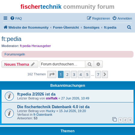
fischer
technik
community forum
FAQ
Registrieren
Anmelden
S
Website der ftcommunity
Foren-Übersicht
Sonstiges
ft:pedia
u
ft:pedia
c
Moderator:
ft:pedia-Herausgeber
h
Forumsregeln
e
Suche
Erweiterte Suche
Neues Thema
Seite
1
von
7
1
2
3
4
5
7
Nächste
162 Themen
…
Bekanntmachungen
ft:pedia 2/2026 ist da
Letzter Beitrag von
steffalk
«
27 Jun 2026, 10:49
Die fischertechnik Datenbank 4.0 ist da
Letzter Beitrag von
Hucky
«
15 Jul 2026, 19:20
Verfasst in
ft-Datenbank
Antworten:
53
1
2
3
Themen