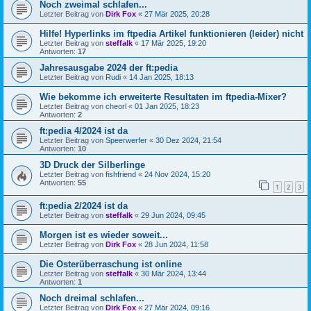
Noch zweimal schlafen...
Letzter Beitrag von
Dirk Fox
«
27 Mär 2025, 20:28
Hilfe! Hyperlinks im ftpedia Artikel funktionieren (leider) nicht
Letzter Beitrag von
steffalk
«
17 Mär 2025, 19:20
Antworten:
17
Jahresausgabe 2024 der ft:pedia
Letzter Beitrag von
Rudi
«
14 Jan 2025, 18:13
Wie bekomme ich erweiterte Resultaten im ftpedia-Mixer?
Letzter Beitrag von
cheorl
«
01 Jan 2025, 18:23
Antworten:
2
ft:pedia 4/2024 ist da
Letzter Beitrag von
Speerwerfer
«
30 Dez 2024, 21:54
Antworten:
10
3D Druck der Silberlinge
Letzter Beitrag von
fishfriend
«
24 Nov 2024, 15:20
Antworten:
55
1
2
3
ft:pedia 2/2024 ist da
Letzter Beitrag von
steffalk
«
29 Jun 2024, 09:45
Morgen ist es wieder soweit...
Letzter Beitrag von
Dirk Fox
«
28 Jun 2024, 11:58
Die Osterüberraschung ist online
Letzter Beitrag von
steffalk
«
30 Mär 2024, 13:44
Antworten:
1
Noch dreimal schlafen...
Letzter Beitrag von
Dirk Fox
«
27 Mär 2024, 09:16