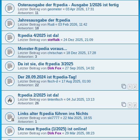
Osterausgabe der ft:pedia - Ausgabe 1/2026 ist fertig
Letzter Beitrag von
geometer
«
03 Apr 2026, 17:31
Antworten:
11
Jahresausgabe der ft:pedia
Letzter Beitrag von
Rudi
«
03 Feb 2026, 11:42
Antworten:
18
ft:pedia 4/2025 ist da!
Letzter Beitrag von
steffalk
«
24 Dez 2025, 21:09
Monster-ft:pedia voraus...
Letzter Beitrag von
chrischan
«
18 Dez 2025, 17:28
Antworten:
3
Da ist sie, die ft:pedia 3/2025
Letzter Beitrag von
Dirk Fox
«
27 Sep 2025, 14:32
Der 28.09.2024 ist ft:pedia-Tag!
Letzter Beitrag von
fisch-d
«
17 Aug 2025, 01:00
Antworten:
22
1
2
ft:pedia 2/2025 ist da!
Letzter Beitrag von
tintenfisch
«
04 Jul 2025, 13:13
Antworten:
26
1
2
Links alter ft:pedia führen ins Nichts
Letzter Beitrag von
ski7777
«
22 Mai 2025, 18:55
Antworten:
1
Die neue ft:pedia (1/2025) ist online!
Letzter Beitrag von
Dirk Fox
«
29 Mär 2025, 08:23