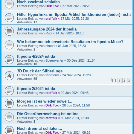
Noch zweimal schlafen...
Letzter Beitrag von
Dirk Fox
«
27 Mär 2025, 20:28
Hilfe! Hyperlinks im ftpedia Artikel funktionieren (leider) nicht
Letzter Beitrag von
steffalk
«
17 Mär 2025, 19:20
Antworten:
17
Jahresausgabe 2024 der ft:pedia
Letzter Beitrag von
Rudi
«
14 Jan 2025, 18:13
Wie bekomme ich erweiterte Resultaten im ftpedia-Mixer?
Letzter Beitrag von
cheorl
«
01 Jan 2025, 18:23
Antworten:
2
ft:pedia 4/2024 ist da
Letzter Beitrag von
Speerwerfer
«
30 Dez 2024, 21:54
Antworten:
10
3D Druck der Silberlinge
Letzter Beitrag von
fishfriend
«
24 Nov 2024, 15:20
Antworten:
55
1
2
3
ft:pedia 2/2024 ist da
Letzter Beitrag von
steffalk
«
29 Jun 2024, 09:45
Morgen ist es wieder soweit...
Letzter Beitrag von
Dirk Fox
«
28 Jun 2024, 11:58
Die Osterüberraschung ist online
Letzter Beitrag von
steffalk
«
30 Mär 2024, 13:44
Antworten:
1
Noch dreimal schlafen...
Letzter Beitrag von
Dirk Fox
«
27 Mär 2024, 09:16