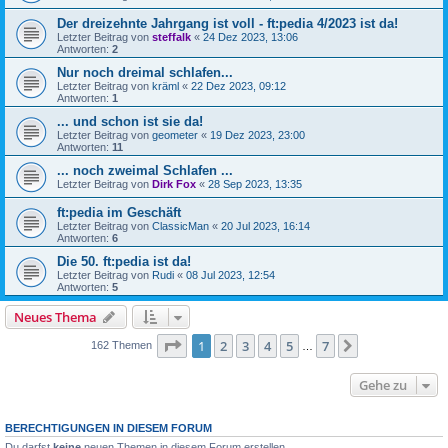
Der dreizehnte Jahrgang ist voll - ft:pedia 4/2023 ist da!
Letzter Beitrag von
steffalk
«
24 Dez 2023, 13:06
Antworten:
2
Nur noch dreimal schlafen...
Letzter Beitrag von
kräml
«
22 Dez 2023, 09:12
Antworten:
1
... und schon ist sie da!
Letzter Beitrag von
geometer
«
19 Dez 2023, 23:00
Antworten:
11
... noch zweimal Schlafen ...
Letzter Beitrag von
Dirk Fox
«
28 Sep 2023, 13:35
ft:pedia im Geschäft
Letzter Beitrag von
ClassicMan
«
20 Jul 2023, 16:14
Antworten:
6
Die 50. ft:pedia ist da!
Letzter Beitrag von
Rudi
«
08 Jul 2023, 12:54
Antworten:
5
Neues Thema
Seite
1
von
7
1
2
3
4
5
7
Nächste
162 Themen
…
Gehe zu
BERECHTIGUNGEN IN DIESEM FORUM
Du darfst
keine
neuen Themen in diesem Forum erstellen.