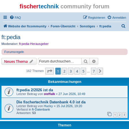
fischer
technik
community forum
FAQ
Registrieren
Anmelden
S
Website der ftcommunity
Foren-Übersicht
Sonstiges
ft:pedia
u
ft:pedia
c
Moderator:
ft:pedia-Herausgeber
h
Forumsregeln
e
Suche
Erweiterte Suche
Neues Thema
Seite
1
von
7
1
2
3
4
5
7
Nächste
162 Themen
…
Bekanntmachungen
ft:pedia 2/2026 ist da
Letzter Beitrag von
steffalk
«
27 Jun 2026, 10:49
Die fischertechnik Datenbank 4.0 ist da
Letzter Beitrag von
Hucky
«
15 Jul 2026, 19:20
Verfasst in
ft-Datenbank
Antworten:
53
1
2
3
Themen