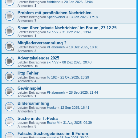
Letzter Beitrag von
fishfriend
«
20 Jan 2026, 23:04
Antworten:
1
Problem mit persönlichen Nachrichten
Letzter Beitrag von
Speerwerfer
«
13 Jan 2026, 17:18
Antworten:
7
Spam über 'private Nachrichten' im Forum, 23.12.25
Letzter Beitrag von
ski7777
«
31 Dez 2025, 13:41
Antworten:
1
Mitgliederversammlung ?
Letzter Beitrag von
PHabermehl
«
19 Dez 2025, 18:18
Antworten:
3
Adventskalender 2025
Letzter Beitrag von
ski7777
«
08 Dez 2025, 20:43
Antworten:
16
Http Fehler
Letzter Beitrag von
flo 192
«
21 Okt 2025, 13:29
Antworten:
4
Gewinnspiel
Letzter Beitrag von
PHabermehl
«
28 Sep 2025, 21:44
Antworten:
1
Bildersammlung
Letzter Beitrag von
Hucky
«
12 Sep 2025, 16:41
Antworten:
3
Suche in der ft-Pedia
Letzter Beitrag von
EstherM
«
31 Aug 2025, 09:39
Antworten:
5
Falsche Suchergebnisse im ft-Forum
Letzter Beitrag von
cheorl
«
16 Jun 2025, 20:20