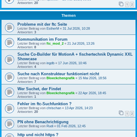
Antworten:
20
1
2
Themen
Probleme mit der ftc Seite
Letzter Beitrag von
EstherM
«
31 Jul 2026, 10:28
Antworten:
3
Kommunikation im Forum
Letzter Beitrag von
ftc_mod_2
«
21 Jul 2026, 13:26
Antworten:
8
Suche Co-Builder für MotionA + fischertechnik Dynamic XXL
Showcase
Letzter Beitrag von
ingdb
«
17 Jun 2026, 10:46
Antworten:
4
Suche nach Konstrukteur funktioniert nicht
Letzter Beitrag von
Bloeckchengrafik
«
15 Mai 2026, 18:56
Antworten:
7
Wer Suchet, der Findet
Letzter Beitrag von
Bloeckchengrafik
«
22 Apr 2026, 18:45
Antworten:
1
Fehler im ftc-Suchfunktion ?
Letzter Beitrag von
chrischan
«
13 Apr 2026, 14:23
Antworten:
20
1
2
PN ohne Benachrichtigung
Letzter Beitrag von
Rudi
«
01 Feb 2026, 12:45
http und nicht https ?