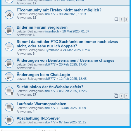
Antworten:
17
FTcommunity mit Firefox nicht mehr möglich?
Letzter Beitrag von
ski7777
«
30 Mai 2025, 19:53
Antworten:
32
1
2
Bilder im Forum vergrößern
Letzter Beitrag von
tintenfisch
«
10 Mai 2025, 01:37
Antworten:
6
Stimmt da mit der FTC-Suchfunktion immer noch etwas
nicht, oder sehe nur ich doppelt?
Letzter Beitrag von
Cymbaline
«
24 Mär 2025, 07:37
Antworten:
6
Änderungen von Benutzernamen / Username changes
Letzter Beitrag von
ski7777
«
20 Feb 2025, 17:45
Antworten:
3
Änderungen beim Chat-Login
Letzter Beitrag von
ski7777
«
12 Feb 2025, 18:45
Suchfunktion der ftc-Website defekt?
Letzter Beitrag von
ski7777
«
05 Feb 2025, 12:25
Antworten:
27
1
2
Laufende Wartungsarbeiten
Letzter Beitrag von
ski7777
«
13 Jan 2025, 11:09
Antworten:
4
Abschaltung IRC-Server
Letzter Beitrag von
ski7777
«
07 Jan 2025, 21:12