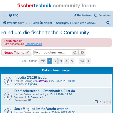
fischer
technik
community forum
FAQ
Registrieren
Anmelden
S
Website der ftcommunity
Foren-Übersicht
Sonstiges
Rund um die fischertechnik Community
u
Rund um die fischertechnik Community
c
Forumsregeln
h
Bitte beachte die
Forumsregeln
!
e
Suche
Erweiterte Suche
Neues Thema
Seite
1
von
14
1
2
3
4
5
14
Nächste
326 Themen
…
Bekanntmachungen
ft:pedia 2/2026 ist da
Letzter Beitrag von
steffalk
«
27 Jun 2026, 10:49
Verfasst in
ft:pedia
Die fischertechnik Datenbank 4.0 ist da
Letzter Beitrag von
Hucky
«
15 Jul 2026, 19:20
Verfasst in
ft-Datenbank
Antworten:
53
1
2
3
Jetzt Mitglied im ftc-Verein werden!
Letzter Beitrag von
cpuetter
«
25 Mär 2019, 09:33