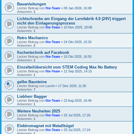
Bauanleitungen
Letzter Beitrag von
fite-Team
«
09 Jan 2026, 16:08
Antworten:
1
Lichtschranke am Eingang der Lernfabrik 4.0 (24V) triggert
nicht den Einlagerungsprozess
Letzter Beitrag von
fite-Team
«
10 Nov 2025, 18:08
Antworten:
1
Retro Mechanics
Letzter Beitrag von
fite-Team
«
24 Okt 2025, 15:20
Antworten:
2
fischertechnik auf Facebook
Letzter Beitrag von
fite-Team
«
10 Okt 2025, 16:55
Antworten:
1
Einzelteilübersicht vom STEM Coding Max No Battery
Letzter Beitrag von
fite-Team
«
12 Sep 2025, 14:15
Antworten:
1
gelbe Bausteine
Letzter Beitrag von
Lurchi
«
17 Dez 2025, 11:30
Antworten:
7
Liebherr Bagger
Letzter Beitrag von
fite-Team
«
22 Aug 2025, 16:48
Antworten:
1
Weitere Neuheiten 2025
Letzter Beitrag von
fite-Team
«
25 Jul 2025, 17:26
Antworten:
1
Elektromagnet mit Metallbügel
Letzter Beitrag von
fite-Team
«
25 Jul 2025, 17:24
Antworten:
1