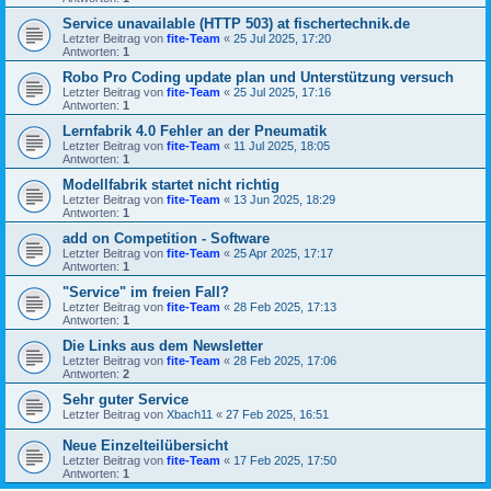
Service unavailable (HTTP 503) at fischertechnik.de
Letzter Beitrag von
fite-Team
«
25 Jul 2025, 17:20
Antworten:
1
Robo Pro Coding update plan und Unterstützung versuch
Letzter Beitrag von
fite-Team
«
25 Jul 2025, 17:16
Antworten:
1
Lernfabrik 4.0 Fehler an der Pneumatik
Letzter Beitrag von
fite-Team
«
11 Jul 2025, 18:05
Antworten:
1
Modellfabrik startet nicht richtig
Letzter Beitrag von
fite-Team
«
13 Jun 2025, 18:29
Antworten:
1
add on Competition - Software
Letzter Beitrag von
fite-Team
«
25 Apr 2025, 17:17
Antworten:
1
"Service" im freien Fall?
Letzter Beitrag von
fite-Team
«
28 Feb 2025, 17:13
Antworten:
1
Die Links aus dem Newsletter
Letzter Beitrag von
fite-Team
«
28 Feb 2025, 17:06
Antworten:
2
Sehr guter Service
Letzter Beitrag von
Xbach11
«
27 Feb 2025, 16:51
Neue Einzelteilübersicht
Letzter Beitrag von
fite-Team
«
17 Feb 2025, 17:50
Antworten:
1