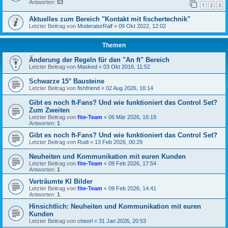
Antworten:
53
1
2
3
Aktuelles zum Bereich "Kontakt mit fischertechnik"
Letzter Beitrag von
ModeratorRalf
«
09 Okt 2022, 12:02
Themen
Änderung der Regeln für den "An ft" Bereich
Letzter Beitrag von
Masked
«
03 Okt 2016, 11:52
Schwarze 15° Bausteine
Letzter Beitrag von
fishfriend
«
02 Aug 2026, 16:14
Gibt es noch ft-Fans? Und wie funktioniert das Control Set?
Zum Zweiten
Letzter Beitrag von
fite-Team
«
06 Mär 2026, 16:19
Antworten:
1
Gibt es noch ft-Fans? Und wie funktioniert das Control Set?
Letzter Beitrag von
Rudi
«
13 Feb 2026, 00:29
Neuheiten und Kommunikation mit euren Kunden
Letzter Beitrag von
fite-Team
«
09 Feb 2026, 17:54
Antworten:
1
Verträumte KI Bilder
Letzter Beitrag von
fite-Team
«
09 Feb 2026, 14:41
Antworten:
1
Hinsichtlich: Neuheiten und Kommunikation mit euren
Kunden
Letzter Beitrag von
cheorl
«
31 Jan 2026, 20:53