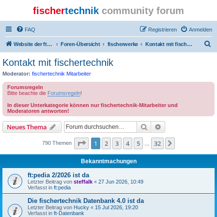
fischer
technik
community forum
FAQ
Registrieren
Anmelden
S
Website der ftcommunity
Foren-Übersicht
fischerwerke
Kontakt mit fischertechnik
u
Kontakt mit fischertechnik
c
Moderator:
fischertechnik Mitarbeiter
h
Forumsregeln
e
Bitte beachte die
Forumsregeln
!
In dieser Unterkategorie können nur fischertechnik-Mitarbeiter und
Moderatoren antworten!
Suche
Erweiterte Suche
Neues Thema
Seite
1
von
32
1
2
3
4
5
32
Nächste
790 Themen
…
Bekanntmachungen
ft:pedia 2/2026 ist da
Letzter Beitrag von
steffalk
«
27 Jun 2026, 10:49
Verfasst in
ft:pedia
Die fischertechnik Datenbank 4.0 ist da
Letzter Beitrag von
Hucky
«
15 Jul 2026, 19:20
Verfasst in
ft-Datenbank