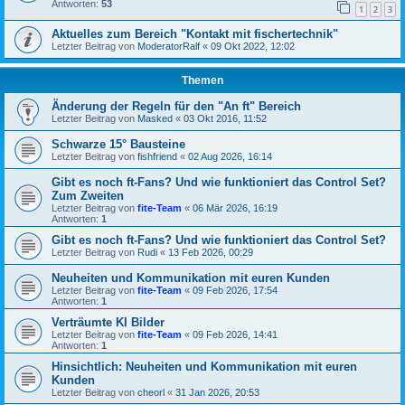
Antworten:
53
1
2
3
Aktuelles zum Bereich "Kontakt mit fischertechnik"
Letzter Beitrag von
ModeratorRalf
«
09 Okt 2022, 12:02
Themen
Änderung der Regeln für den "An ft" Bereich
Letzter Beitrag von
Masked
«
03 Okt 2016, 11:52
Schwarze 15° Bausteine
Letzter Beitrag von
fishfriend
«
02 Aug 2026, 16:14
Gibt es noch ft-Fans? Und wie funktioniert das Control Set?
Zum Zweiten
Letzter Beitrag von
fite-Team
«
06 Mär 2026, 16:19
Antworten:
1
Gibt es noch ft-Fans? Und wie funktioniert das Control Set?
Letzter Beitrag von
Rudi
«
13 Feb 2026, 00:29
Neuheiten und Kommunikation mit euren Kunden
Letzter Beitrag von
fite-Team
«
09 Feb 2026, 17:54
Antworten:
1
Verträumte KI Bilder
Letzter Beitrag von
fite-Team
«
09 Feb 2026, 14:41
Antworten:
1
Hinsichtlich: Neuheiten und Kommunikation mit euren
Kunden
Letzter Beitrag von
cheorl
«
31 Jan 2026, 20:53