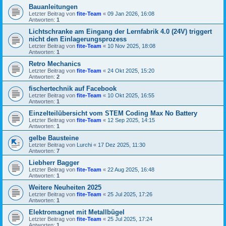
Bauanleitungen
Letzter Beitrag von
fite-Team
«
09 Jan 2026, 16:08
Antworten:
1
Lichtschranke am Eingang der Lernfabrik 4.0 (24V) triggert
nicht den Einlagerungsprozess
Letzter Beitrag von
fite-Team
«
10 Nov 2025, 18:08
Antworten:
1
Retro Mechanics
Letzter Beitrag von
fite-Team
«
24 Okt 2025, 15:20
Antworten:
2
fischertechnik auf Facebook
Letzter Beitrag von
fite-Team
«
10 Okt 2025, 16:55
Antworten:
1
Einzelteilübersicht vom STEM Coding Max No Battery
Letzter Beitrag von
fite-Team
«
12 Sep 2025, 14:15
Antworten:
1
gelbe Bausteine
Letzter Beitrag von
Lurchi
«
17 Dez 2025, 11:30
Antworten:
7
Liebherr Bagger
Letzter Beitrag von
fite-Team
«
22 Aug 2025, 16:48
Antworten:
1
Weitere Neuheiten 2025
Letzter Beitrag von
fite-Team
«
25 Jul 2025, 17:26
Antworten:
1
Elektromagnet mit Metallbügel
Letzter Beitrag von
fite-Team
«
25 Jul 2025, 17:24
Antworten:
1