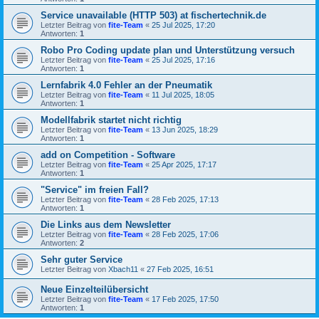
Service unavailable (HTTP 503) at fischertechnik.de
Letzter Beitrag von
fite-Team
«
25 Jul 2025, 17:20
Antworten:
1
Robo Pro Coding update plan und Unterstützung versuch
Letzter Beitrag von
fite-Team
«
25 Jul 2025, 17:16
Antworten:
1
Lernfabrik 4.0 Fehler an der Pneumatik
Letzter Beitrag von
fite-Team
«
11 Jul 2025, 18:05
Antworten:
1
Modellfabrik startet nicht richtig
Letzter Beitrag von
fite-Team
«
13 Jun 2025, 18:29
Antworten:
1
add on Competition - Software
Letzter Beitrag von
fite-Team
«
25 Apr 2025, 17:17
Antworten:
1
"Service" im freien Fall?
Letzter Beitrag von
fite-Team
«
28 Feb 2025, 17:13
Antworten:
1
Die Links aus dem Newsletter
Letzter Beitrag von
fite-Team
«
28 Feb 2025, 17:06
Antworten:
2
Sehr guter Service
Letzter Beitrag von
Xbach11
«
27 Feb 2025, 16:51
Neue Einzelteilübersicht
Letzter Beitrag von
fite-Team
«
17 Feb 2025, 17:50
Antworten:
1