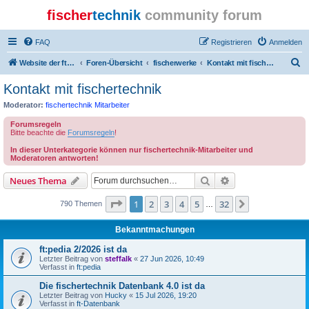
fischer
technik
community forum
FAQ
Registrieren
Anmelden
S
Website der ftcommunity
Foren-Übersicht
fischerwerke
Kontakt mit fischertechnik
u
Kontakt mit fischertechnik
c
Moderator:
fischertechnik Mitarbeiter
h
Forumsregeln
e
Bitte beachte die
Forumsregeln
!
In dieser Unterkategorie können nur fischertechnik-Mitarbeiter und
Moderatoren antworten!
Suche
Erweiterte Suche
Neues Thema
Seite
1
von
32
1
2
3
4
5
32
Nächste
790 Themen
…
Bekanntmachungen
ft:pedia 2/2026 ist da
Letzter Beitrag von
steffalk
«
27 Jun 2026, 10:49
Verfasst in
ft:pedia
Die fischertechnik Datenbank 4.0 ist da
Letzter Beitrag von
Hucky
«
15 Jul 2026, 19:20
Verfasst in
ft-Datenbank