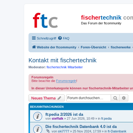
fischer
technik
co
Das Forum der ftcommunity
Schnellzugriff
FAQ
Website der ftcommunity
Foren-Übersicht
fischerwerke
Kontakt mit fischertechnik
Moderator:
fischertechnik Mitarbeiter
Forumsregeln
Bitte beachte die
Forumsregeln
!
In dieser Unterkategorie können nur fischertechnik-Mitarbeiter 
Suche
Erw
Neues Thema
BEKANNTMACHUNGEN
ft:pedia 2/2026 ist da
von
steffalk
» 27 Jun 2026, 10:49 » in
ft:pedia
Die fischertechnik Datenbank 4.0 ist da
von
ski7777
» 25 Nov 2024, 17:59 » in
ft-Datenbank