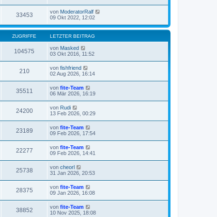
von
ModeratorRalf
33453
09 Okt 2022, 12:02
ZUGRIFFE
LETZTER BEITRAG
von
Masked
104575
03 Okt 2016, 11:52
von
fishfriend
210
02 Aug 2026, 16:14
von
fite-Team
35511
06 Mär 2026, 16:19
von
Rudi
24200
13 Feb 2026, 00:29
von
fite-Team
23189
09 Feb 2026, 17:54
von
fite-Team
22277
09 Feb 2026, 14:41
von
cheorl
25738
31 Jan 2026, 20:53
von
fite-Team
28375
09 Jan 2026, 16:08
von
fite-Team
38852
10 Nov 2025, 18:08