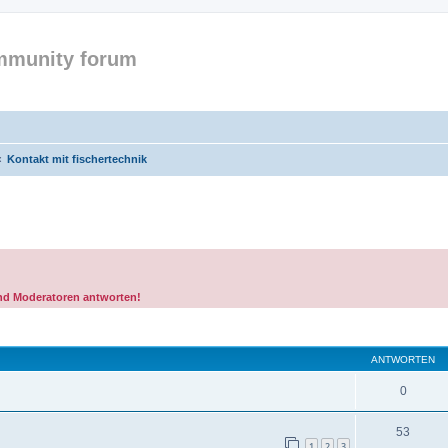
mmunity forum
Kontakt mit fischertechnik
und Moderatoren antworten!
eiterte Suche
ANTWORTEN
0
53
1
2
3