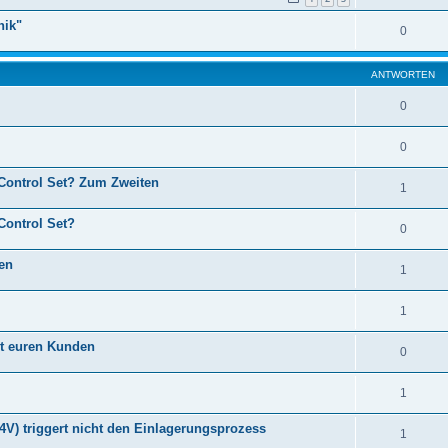
nik"
0
ANTWORTEN
0
0
 Control Set? Zum Zweiten
1
Control Set?
0
en
1
1
it euren Kunden
0
1
4V) triggert nicht den Einlagerungsprozess
1