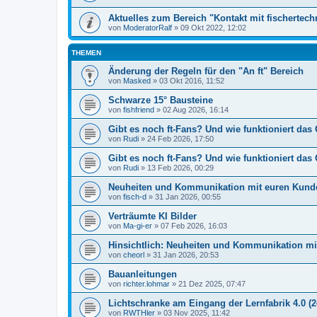
Aktuelles zum Bereich "Kontakt mit fischertech
von
ModeratorRalf
» 09 Okt 2022, 12:02
THEMEN
Änderung der Regeln für den "An ft" Bereich
von
Masked
» 03 Okt 2016, 11:52
Schwarze 15° Bausteine
von
fishfriend
» 02 Aug 2026, 16:14
Gibt es noch ft-Fans? Und wie funktioniert das
von
Rudi
» 24 Feb 2026, 17:50
Gibt es noch ft-Fans? Und wie funktioniert das 
von
Rudi
» 13 Feb 2026, 00:29
Neuheiten und Kommunikation mit euren Kund
von
fisch-d
» 31 Jan 2026, 00:55
Verträumte KI Bilder
von
Ma-gi-er
» 07 Feb 2026, 16:03
Hinsichtlich: Neuheiten und Kommunikation m
von
cheorl
» 31 Jan 2026, 20:53
Bauanleitungen
von
richter.lohmar
» 21 Dez 2025, 07:47
Lichtschranke am Eingang der Lernfabrik 4.0 (2
von
RWTHler
» 03 Nov 2025, 11:42