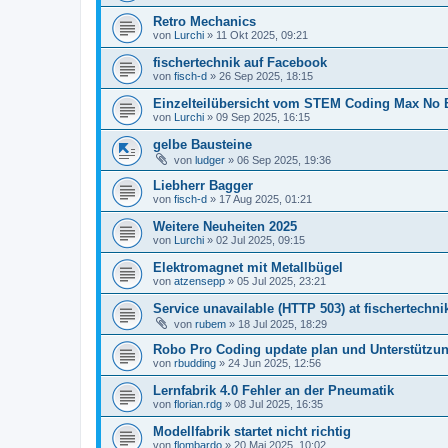
Retro Mechanics
von
Lurchi
» 11 Okt 2025, 09:21
fischertechnik auf Facebook
von
fisch-d
» 26 Sep 2025, 18:15
Einzelteilübersicht vom STEM Coding Max No B
von
Lurchi
» 09 Sep 2025, 16:15
gelbe Bausteine
von
ludger
» 06 Sep 2025, 19:36
Liebherr Bagger
von
fisch-d
» 17 Aug 2025, 01:21
Weitere Neuheiten 2025
von
Lurchi
» 02 Jul 2025, 09:15
Elektromagnet mit Metallbügel
von
atzensepp
» 05 Jul 2025, 23:21
Service unavailable (HTTP 503) at fischertechni
von
rubem
» 18 Jul 2025, 18:29
Robo Pro Coding update plan und Unterstützu
von
rbudding
» 24 Jun 2025, 12:56
Lernfabrik 4.0 Fehler an der Pneumatik
von
florian.rdg
» 08 Jul 2025, 16:35
Modellfabrik startet nicht richtig
von
flombardo
» 20 Mai 2025, 10:02