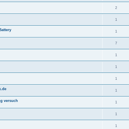
2
1
attery
1
7
1
1
1
k.de
1
ng versuch
1
1
1