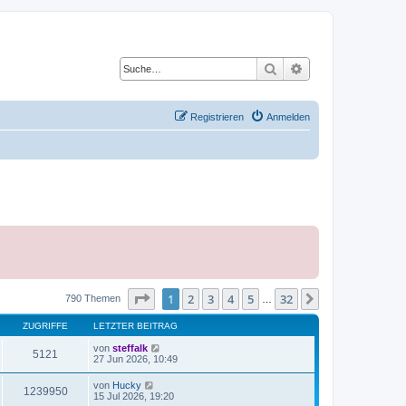
Suche
Erweiterte Suche
Registrieren
Anmelden
Seite
1
von
32
1
2
3
4
5
32
Nächste
790 Themen
…
ZUGRIFFE
LETZTER BEITRAG
von
steffalk
5121
27 Jun 2026, 10:49
von
Hucky
1239950
15 Jul 2026, 19:20