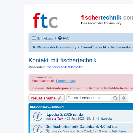
fischer
technik
co
Das Forum der ftcommunity
Schnellzugriff
FAQ
Website der ftcommunity
Foren-Übersicht
fischerwerke
Kontakt mit fischertechnik
Moderator:
fischertechnik Mitarbeiter
Forumsregeln
Bitte beachte die
Forumsregeln
!
In dieser Unterkategorie können nur fischertechnik-Mitarbeiter 
Suche
Erw
Neues Thema
BEKANNTMACHUNGEN
ft:pedia 2/2026 ist da
von
steffalk
» 27 Jun 2026, 10:49 » in
ft:pedia
Die fischertechnik Datenbank 4.0 ist da
von
ski7777
» 25 Nov 2024, 17:59 » in
ft-Datenbank