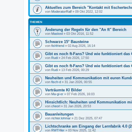
Aktuelles zum Bereich "Kontakt mit fischertech
von
ModeratorRalf
» 09 Okt 2022, 12:02
THEMEN
Änderung der Regeln für den "An ft" Bereich
von
Masked
» 03 Okt 2016, 11:52
Schwarze 15° Bausteine
von
fishfriend
» 02 Aug 2026, 16:14
Gibt es noch ft-Fans? Und wie funktioniert das
von
Rudi
» 24 Feb 2026, 17:50
Gibt es noch ft-Fans? Und wie funktioniert das 
von
Rudi
» 13 Feb 2026, 00:29
Neuheiten und Kommunikation mit euren Kund
von
fisch-d
» 31 Jan 2026, 00:55
Verträumte KI Bilder
von
Ma-gi-er
» 07 Feb 2026, 16:03
Hinsichtlich: Neuheiten und Kommunikation m
von
cheorl
» 31 Jan 2026, 20:53
Bauanleitungen
von
richter.lohmar
» 21 Dez 2025, 07:47
Lichtschranke am Eingang der Lernfabrik 4.0 (2
von
RWTHler
» 03 Nov 2025, 11:42