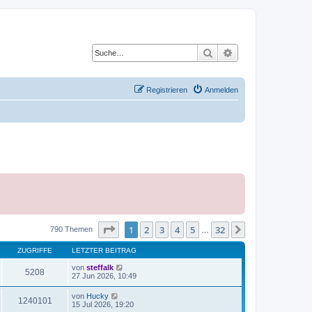
Suche
Erweiterte Suche
Registrieren
Anmelden
Seite
1
von
32
1
2
3
4
5
32
Nächste
790 Themen
…
ZUGRIFFE
LETZTER BEITRAG
von
steffalk
5208
27 Jun 2026, 10:49
von
Hucky
1240101
15 Jul 2026, 19:20