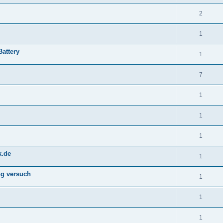
2
1
attery
1
7
1
1
1
k.de
1
ng versuch
1
1
1