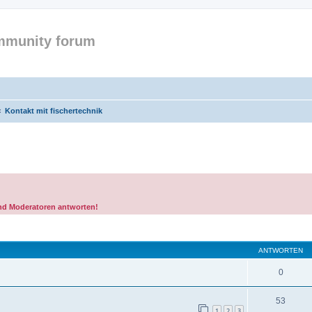
mmunity forum
Kontakt mit fischertechnik
und Moderatoren antworten!
eiterte Suche
ANTWORTEN
0
53
1
2
3