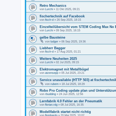
Retro Mechanics
von
Lurchi
» 11 Okt 2025, 09:21
fischertechnik auf Facebook
von
fisch-d
» 26 Sep 2025, 18:15
Einzelteilübersicht vom STEM Coding Max No B
von
Lurchi
» 09 Sep 2025, 16:15
gelbe Bausteine
von
ludger
» 06 Sep 2025, 19:36
Liebherr Bagger
von
fisch-d
» 17 Aug 2025, 01:21
Weitere Neuheiten 2025
von
Lurchi
» 02 Jul 2025, 09:15
Elektromagnet mit Metallbügel
von
atzensepp
» 05 Jul 2025, 23:21
Service unavailable (HTTP 503) at fischertechni
von
rubem
» 18 Jul 2025, 18:29
Robo Pro Coding update plan und Unterstützu
von
rbudding
» 24 Jun 2025, 12:56
Lernfabrik 4.0 Fehler an der Pneumatik
von
florian.rdg
» 08 Jul 2025, 16:35
Modellfabrik startet nicht richtig
von
flombardo
» 20 Mai 2025, 10:02