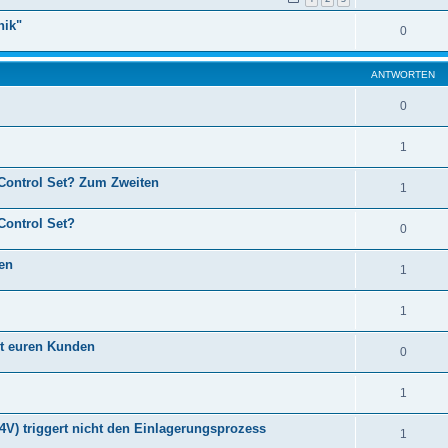
nik"
0
ANTWORTEN
0
1
 Control Set? Zum Zweiten
1
Control Set?
0
en
1
1
it euren Kunden
0
1
4V) triggert nicht den Einlagerungsprozess
1