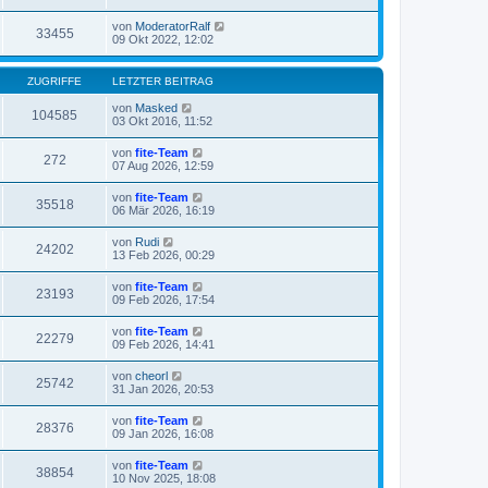
von
ModeratorRalf
33455
09 Okt 2022, 12:02
ZUGRIFFE
LETZTER BEITRAG
von
Masked
104585
03 Okt 2016, 11:52
von
fite-Team
272
07 Aug 2026, 12:59
von
fite-Team
35518
06 Mär 2026, 16:19
von
Rudi
24202
13 Feb 2026, 00:29
von
fite-Team
23193
09 Feb 2026, 17:54
von
fite-Team
22279
09 Feb 2026, 14:41
von
cheorl
25742
31 Jan 2026, 20:53
von
fite-Team
28376
09 Jan 2026, 16:08
von
fite-Team
38854
10 Nov 2025, 18:08