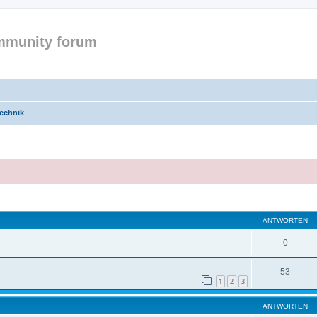
mmunity forum
echnik
eiterte Suche
ANTWORTEN
0
53
1
2
3
ANTWORTEN