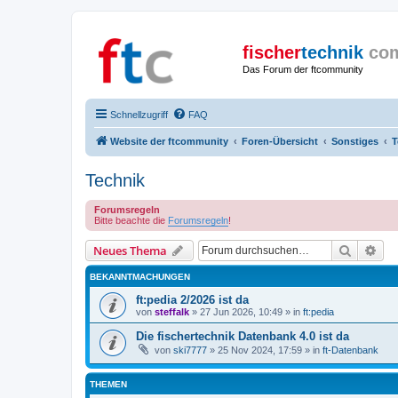
fischer
technik
co
Das Forum der ftcommunity
Schnellzugriff
FAQ
Website der ftcommunity
Foren-Übersicht
Sonstiges
T
Technik
Forumsregeln
Bitte beachte die
Forumsregeln
!
Suche
Erw
Neues Thema
BEKANNTMACHUNGEN
ft:pedia 2/2026 ist da
von
steffalk
» 27 Jun 2026, 10:49 » in
ft:pedia
Die fischertechnik Datenbank 4.0 ist da
von
ski7777
» 25 Nov 2024, 17:59 » in
ft-Datenbank
THEMEN