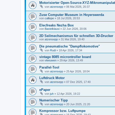
Motorisierter Open-Source-XYZ-Mikromanipulat
von
atzensepp
» 06 Mai 2026, 20:37
Zuse Computer Museum in Hoyerswerda
von
calliope
» 18 Jul 2026, 20:53
Elecfreaks Nezha Box
von
Bastelklausi
» 22 Jun 2026, 20:06
2D Seilmechanismus für schnellen 3D-Drucker
von
atzensepp
» 31 Mai 2026, 19:40
Die pneumatische "Dampflokomotive"
von
Rudi
» 18 Apr 2026, 17:34
vintage 8085 microntroller board
von
vleeuwen
» 29 Apr 2026, 13:49
Parallel-Tool
von
atzensepp
» 25 Apr 2026, 18:04
Luftdruck Motor
von
atzensepp
» 07 Dez 2025, 17:40
ePaper
von
juh
» 12 Apr 2026, 19:22
Numerischer Tipp
von
atzensepp
» 20 Jun 2025, 21:20
Kompressor bzw. Luftpumpe
von
atzensepp
» 16 Dez 2025, 19:43