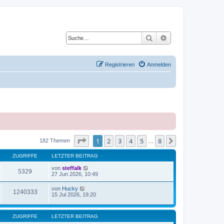
Suche
Erweiterte Suche
Registrieren
Anmelden
Seite
1
von
8
1
2
3
4
5
8
Nächste
182 Themen
…
ZUGRIFFE
LETZTER BEITRAG
von
steffalk
5329
27 Jun 2026, 10:49
von
Hucky
1240333
15 Jul 2026, 19:20
ZUGRIFFE
LETZTER BEITRAG