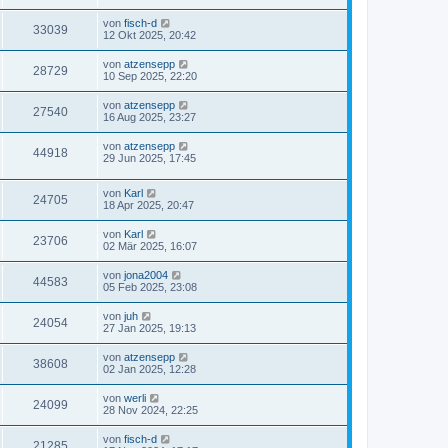
von
fisch-d
33039
12 Okt 2025, 20:42
von
atzensepp
28729
10 Sep 2025, 22:20
von
atzensepp
27540
16 Aug 2025, 23:27
von
atzensepp
44918
29 Jun 2025, 17:45
von
Karl
24705
18 Apr 2025, 20:47
von
Karl
23706
02 Mär 2025, 16:07
von
jona2004
44583
05 Feb 2025, 23:08
von
juh
24054
27 Jan 2025, 19:13
von
atzensepp
38608
02 Jan 2025, 12:28
von
werli
24099
28 Nov 2024, 22:25
von
fisch-d
21285