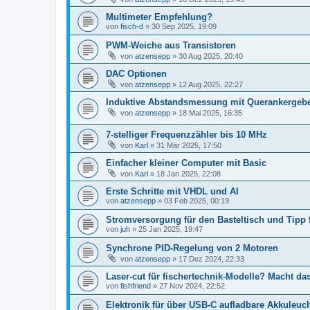
Multimeter Empfehlung?
von
fisch-d
» 30 Sep 2025, 19:09
PWM-Weiche aus Transistoren
von
atzensepp
» 30 Aug 2025, 20:40
DAC Optionen
von
atzensepp
» 12 Aug 2025, 22:27
Induktive Abstandsmessung mit Querankergeb
von
atzensepp
» 18 Mai 2025, 16:35
7-stelliger Frequenzzähler bis 10 MHz
von
Karl
» 31 Mär 2025, 17:50
Einfacher kleiner Computer mit Basic
von
Karl
» 18 Jan 2025, 22:08
Erste Schritte mit VHDL und AI
von
atzensepp
» 03 Feb 2025, 00:19
Stromversorgung für den Basteltisch und Tipp f
von
juh
» 25 Jan 2025, 19:47
Synchrone PID-Regelung von 2 Motoren
von
atzensepp
» 17 Dez 2024, 22:33
Laser-cut für fischertechnik-Modelle? Macht das
von
fishfriend
» 27 Nov 2024, 22:52
Elektronik für über USB-C aufladbare Akkuleuc