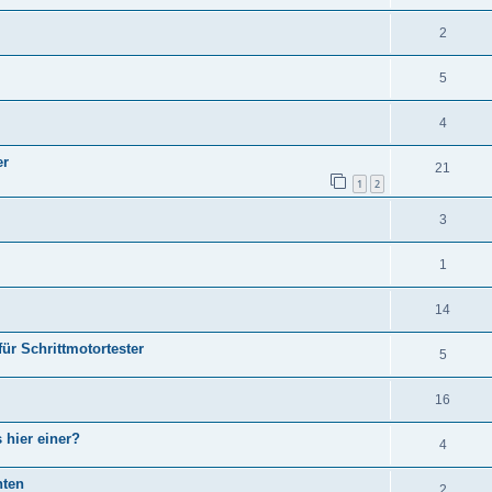
2
5
4
er
21
1
2
3
1
14
ür Schrittmotortester
5
16
 hier einer?
4
hten
2