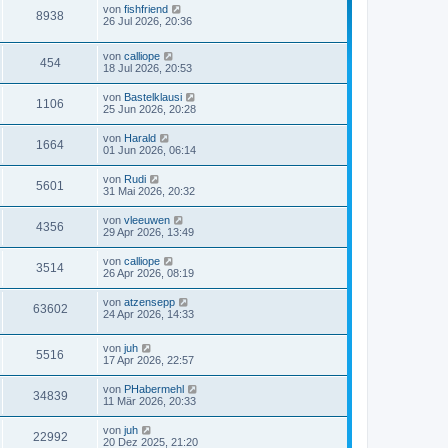
von
fishfriend
8938
26 Jul 2026, 20:36
von
calliope
454
18 Jul 2026, 20:53
von
Bastelklausi
1106
25 Jun 2026, 20:28
von
Harald
1664
01 Jun 2026, 06:14
von
Rudi
5601
31 Mai 2026, 20:32
von
vleeuwen
4356
29 Apr 2026, 13:49
von
calliope
3514
26 Apr 2026, 08:19
von
atzensepp
63602
24 Apr 2026, 14:33
von
juh
5516
17 Apr 2026, 22:57
von
PHabermehl
34839
11 Mär 2026, 20:33
von
juh
22992
20 Dez 2025, 21:20