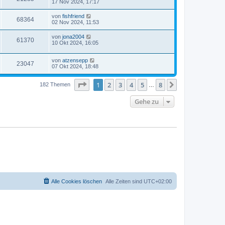
17 Nov 2024, 17:17
von
fishfriend
68364
02 Nov 2024, 11:53
von
jona2004
61370
10 Okt 2024, 16:05
von
atzensepp
23047
07 Okt 2024, 18:48
Seite
1
von
8
1
2
3
4
5
8
Nächste
182 Themen
…
Gehe zu
Alle Cookies löschen
Alle Zeiten sind
UTC+02:00