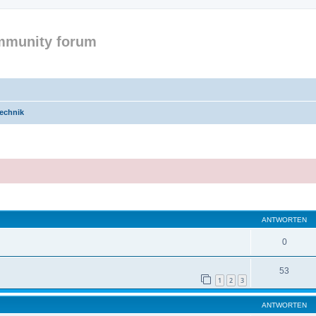
mmunity forum
echnik
eiterte Suche
ANTWORTEN
0
53
1
2
3
ANTWORTEN