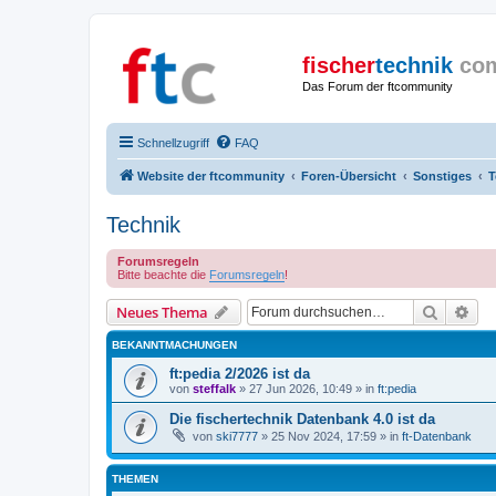
fischer
technik
co
Das Forum der ftcommunity
Schnellzugriff
FAQ
Website der ftcommunity
Foren-Übersicht
Sonstiges
T
Technik
Forumsregeln
Bitte beachte die
Forumsregeln
!
Suche
Erw
Neues Thema
BEKANNTMACHUNGEN
ft:pedia 2/2026 ist da
von
steffalk
» 27 Jun 2026, 10:49 » in
ft:pedia
Die fischertechnik Datenbank 4.0 ist da
von
ski7777
» 25 Nov 2024, 17:59 » in
ft-Datenbank
THEMEN