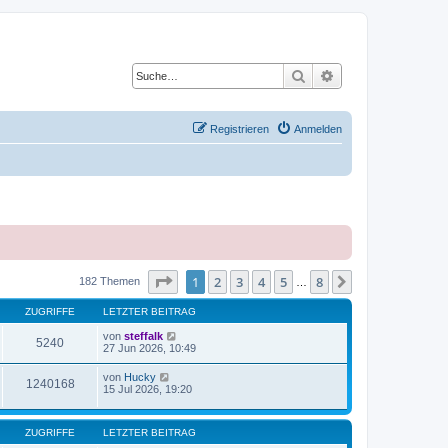
Suche
Erweiterte Suche
Registrieren
Anmelden
Seite
1
von
8
1
2
3
4
5
8
Nächste
182 Themen
…
ZUGRIFFE
LETZTER BEITRAG
von
steffalk
5240
27 Jun 2026, 10:49
von
Hucky
1240168
15 Jul 2026, 19:20
ZUGRIFFE
LETZTER BEITRAG