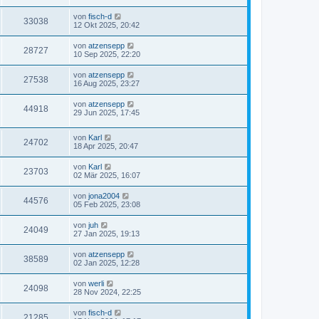
von
fisch-d
33038
12 Okt 2025, 20:42
von
atzensepp
28727
10 Sep 2025, 22:20
von
atzensepp
27538
16 Aug 2025, 23:27
von
atzensepp
44918
29 Jun 2025, 17:45
von
Karl
24702
18 Apr 2025, 20:47
von
Karl
23703
02 Mär 2025, 16:07
von
jona2004
44576
05 Feb 2025, 23:08
von
juh
24049
27 Jan 2025, 19:13
von
atzensepp
38589
02 Jan 2025, 12:28
von
werli
24098
28 Nov 2024, 22:25
von
fisch-d
21285