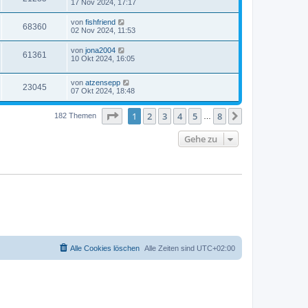
17 Nov 2024, 17:17
von
fishfriend
68360
02 Nov 2024, 11:53
von
jona2004
61361
10 Okt 2024, 16:05
von
atzensepp
23045
07 Okt 2024, 18:48
Seite
1
von
8
1
2
3
4
5
8
Nächste
182 Themen
…
Gehe zu
Alle Cookies löschen
Alle Zeiten sind
UTC+02:00