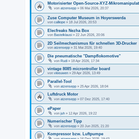
Motorisierter Open-Source-XYZ-Mikromanipulat
von
atzensepp
» 06 Mai 2026, 20:37
Zuse Computer Museum in Hoyerswerda
von
calliope
» 18 Jul 2026, 20:53
Elecfreaks Nezha Box
von
Bastelklausi
» 22 Jun 2026, 20:06
2D Seilmechanismus für schnellen 3D-Drucker
von
atzensepp
» 31 Mai 2026, 19:40
Die pneumatische "Dampflokomotive"
von
Rudi
» 18 Apr 2026, 17:34
vintage 8085 microntroller board
von
vleeuwen
» 29 Apr 2026, 13:49
Parallel-Tool
von
atzensepp
» 25 Apr 2026, 18:04
Luftdruck Motor
von
atzensepp
» 07 Dez 2025, 17:40
ePaper
von
juh
» 12 Apr 2026, 19:22
Numerischer Tipp
von
atzensepp
» 20 Jun 2025, 21:20
Kompressor bzw. Luftpumpe
von
atzensepp
» 16 Dez 2025, 19:43