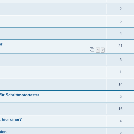
2
5
4
er
21
1
2
3
1
14
ür Schrittmotortester
5
16
 hier einer?
4
hten
2