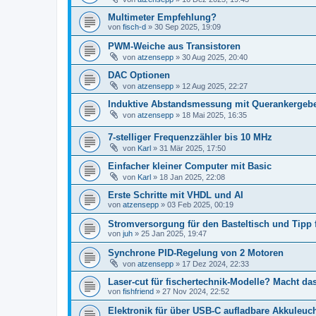
Multimeter Empfehlung?
von
fisch-d
» 30 Sep 2025, 19:09
PWM-Weiche aus Transistoren
von
atzensepp
» 30 Aug 2025, 20:40
DAC Optionen
von
atzensepp
» 12 Aug 2025, 22:27
Induktive Abstandsmessung mit Querankergeb
von
atzensepp
» 18 Mai 2025, 16:35
7-stelliger Frequenzzähler bis 10 MHz
von
Karl
» 31 Mär 2025, 17:50
Einfacher kleiner Computer mit Basic
von
Karl
» 18 Jan 2025, 22:08
Erste Schritte mit VHDL und AI
von
atzensepp
» 03 Feb 2025, 00:19
Stromversorgung für den Basteltisch und Tipp f
von
juh
» 25 Jan 2025, 19:47
Synchrone PID-Regelung von 2 Motoren
von
atzensepp
» 17 Dez 2024, 22:33
Laser-cut für fischertechnik-Modelle? Macht das
von
fishfriend
» 27 Nov 2024, 22:52
Elektronik für über USB-C aufladbare Akkuleuc