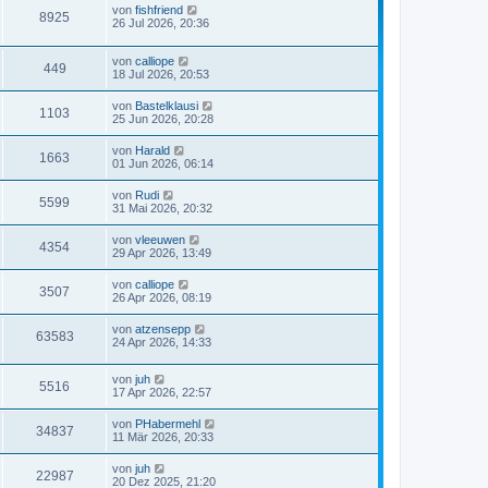
von
fishfriend
8925
26 Jul 2026, 20:36
von
calliope
449
18 Jul 2026, 20:53
von
Bastelklausi
1103
25 Jun 2026, 20:28
von
Harald
1663
01 Jun 2026, 06:14
von
Rudi
5599
31 Mai 2026, 20:32
von
vleeuwen
4354
29 Apr 2026, 13:49
von
calliope
3507
26 Apr 2026, 08:19
von
atzensepp
63583
24 Apr 2026, 14:33
von
juh
5516
17 Apr 2026, 22:57
von
PHabermehl
34837
11 Mär 2026, 20:33
von
juh
22987
20 Dez 2025, 21:20